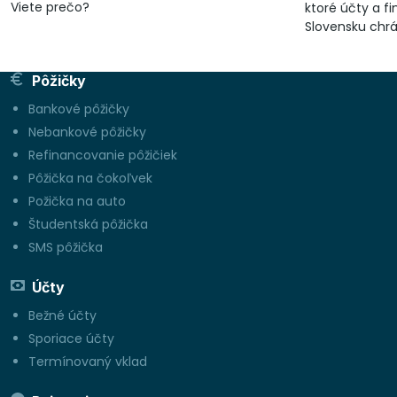
Viete prečo?
ktoré účty a f
Slovensku chr
kde nesiete riz
Pôžičky
Bankové pôžičky
Nebankové pôžičky
Refinancovanie pôžičiek
Pôžička na čokoľvek
Požička na auto
Študentská pôžička
SMS pôžička
Účty
Bežné účty
Sporiace účty
Termínovaný vklad