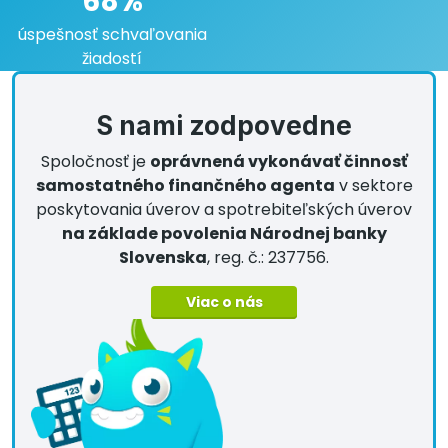
68%
úspešnosť schvaľovania
žiadostí
S nami zodpovedne
Spoločnosť je
oprávnená vykonávať činnosť
samostatného finančného agenta
v sektore
poskytovania úverov a spotrebiteľských úverov
na základe povolenia Národnej banky
Slovenska
, reg. č.: 237756.
Viac o nás