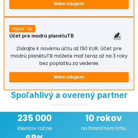
Mám záujem
Hyper Tip
Účet pre modrú planétuTB
Získajte k novému účtu až 150 EUR. Účet pre
modrú planétuTB môžete mať teraz až na 3 roky
bez poplatku za vedenie.
Mám záujem
Spoľahlivý a overený partner
235 000
10 rokov
klientov ročne
na finančnom trhu