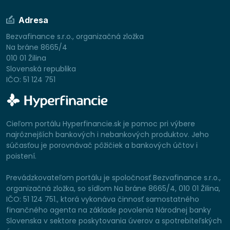
Adresa
Bezvafinance s.r.o., organizačná zložka
Na bráne 8665/4
010 01 Žilina
Slovenská republika
IČO: 51 124 751
Cieľom portálu Hyperfinancie.sk je pomoc pri výbere
najrôznejších bankových i nebankových produktov. Jeho
súčasťou je porovnávač pôžičiek a bankových účtov i
poistení.
Prevádzkovateľom portálu je spoločnosť Bezvafinance s.r.o.,
organizačná zložka, so sídlom Na bráne 8665/4, 010 01 Žilina,
IČO: 51 124 751., ktorá vykonáva činnosť samostatného
finančného agenta na základe povolenia Národnej banky
Slovenska v sektore poskytovania úverov a spotrebiteľských