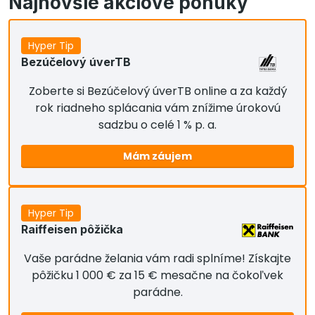
Najnovšie akciové ponuky
Hyper Tip
Bezúčelový úverTB
Zoberte si Bezúčelový úverTB online a za každý
rok riadneho splácania vám znížime úrokovú
sadzbu o celé 1 % p. a.
Mám záujem
Hyper Tip
Raiffeisen pôžička
Vaše parádne želania vám radi splníme! Získajte
pôžičku 1 000 € za 15 € mesačne na čokoľvek
parádne.