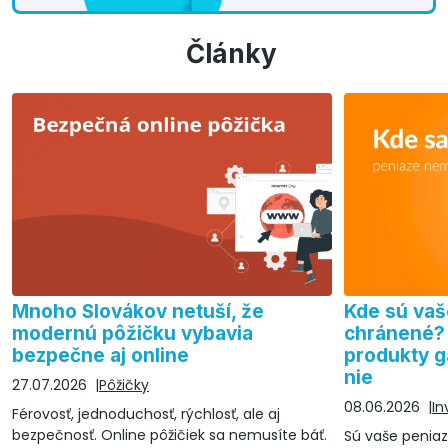
Články
Mnoho Slovákov netuší, že
Kde sú vaš
modernú pôžičku vybavia
chránené? 
bezpečne aj online
produkty ga
nie
27.07.2026
Pôžičky
08.06.2026
In
Férovosť, jednoduchosť, rýchlosť, ale aj
bezpečnosť. Online pôžičiek sa nemusíte báť.
Sú vaše peniaze