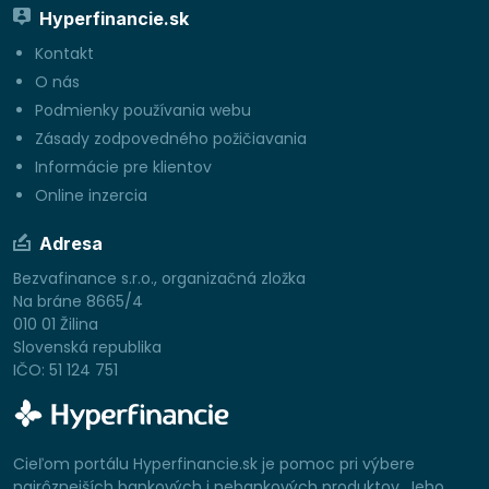
Hyperfinancie.sk
Kontakt
O nás
Podmienky používania webu
Zásady zodpovedného požičiavania
Informácie pre klientov
Online inzercia
Adresa
Bezvafinance s.r.o., organizačná zložka
Na bráne 8665/4
010 01 Žilina
Slovenská republika
IČO: 51 124 751
Cieľom portálu Hyperfinancie.sk je pomoc pri výbere
najrôznejších bankových i nebankových produktov. Jeho