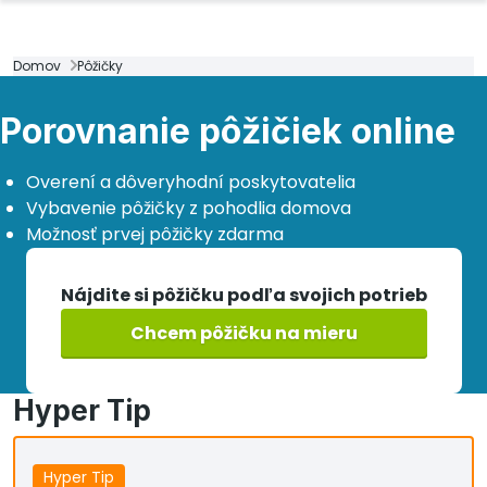
Domov
Pôžičky
Porovnanie pôžičiek online
Overení a dôveryhodní poskytovatelia
Vybavenie pôžičky z pohodlia domova
Možnosť prvej pôžičky zdarma
Nájdite si pôžičku podľa svojich potrieb
Chcem pôžičku na mieru
Hyper Tip
Hyper Tip