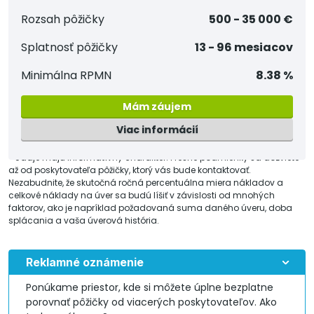
Rozsah pôžičky
500 - 35 000 €
Splatnosť pôžičky
13 - 96 mesiacov
Minimálna RPMN
8.38 %
Mám záujem
Viac informácií
* Údaje majú informatívny charakter. Presné podmienky sa dozviete
až od poskytovateľa pôžičky, ktorý vás bude kontaktovať.
Nezabudnite, že skutočná ročná percentuálna miera nákladov a
celkové náklady na úver sa budú líšiť v závislosti od mnohých
faktorov, ako je napríklad požadovaná suma daného úveru, doba
splácania a vaša úverová história.
Reklamné oznámenie
Ponúkame priestor, kde si môžete úplne bezplatne
porovnať pôžičky od viacerých poskytovateľov. Ako