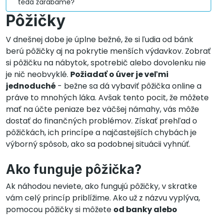
teda zarábame?
Pôžičky
V dnešnej dobe je úplne bežné, že si ľudia od bánk
berú pôžičky aj na pokrytie menších výdavkov. Zobrať
si pôžičku na nábytok, spotrebič alebo dovolenku nie
je nič neobvyklé.
Požiadať o úver je veľmi
jednoduché
- bežne sa dá vybaviť pôžička online a
práve to mnohých láka. Avšak tento pocit, že môžete
mať na účte peniaze bez väčšej námahy, vás môže
dostať do finančných problémov. Získať prehľad o
pôžičkách, ich princípe a najčastejších chybách je
výborný spôsob, ako sa podobnej situácii vyhnúť.
Ako funguje pôžička?
Ak náhodou neviete, ako fungujú pôžičky, v skratke
vám celý princíp priblížime. Ako už z názvu vyplýva,
pomocou pôžičky si môžete
od banky alebo