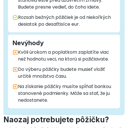
stanovia ešte pred uzavretím zmluvy.
Budete presne vedieť, do čoho idete.
Rozsah bežných pôžičiek je od niekoľkých
desiatok po desaťtisíce eur.
Nevýhody
Kvôli úrokom a poplatkom zaplatíte viac
než hodnotu veci, na ktorú si požičiavate.
Do výberu pôžičky budete musieť vložiť
určité množstvo času.
Na získanie pôžičky musíte spĺňať bankou
stanovené podmienky. Môže sa stať, že ju
nedostanete.
Naozaj potrebujete pôžičku?