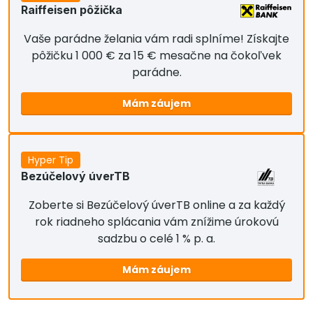
Raiffeisen pôžička
Vaše parádne želania vám radi splníme! Získajte
pôžičku 1 000 € za 15 € mesačne na čokoľvek
parádne.
Mám záujem
Hyper Tip
Bezúčelový úverTB
Zoberte si Bezúčelový úverTB online a za každý
rok riadneho splácania vám znížime úrokovú
sadzbu o celé 1 % p. a.
Mám záujem