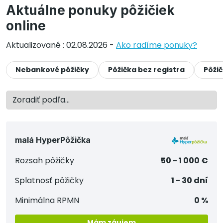
Aktuálne ponuky pôžičiek
online
Aktualizované : 02.08.2026 -
Ako radíme ponuky?
Nebankové pôžičky
Pôžička bez registra
Pôži
malá HyperPôžička
Rozsah pôžičky
50 - 1 000 €
Splatnosť pôžičky
1 - 30 dní
Minimálna RPMN
0 %
Mám záujem