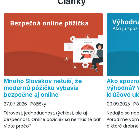
Články
Mnoho Slovákov netuší, že
Ako spoznať
modernú pôžičku vybavia
výhodná? V
bezpečne aj online
kľúčové uk
27.07.2026
Pôžičky
09.09.2025
Pô
Férovosť, jednoduchosť, rýchlosť, ale aj
Nedajte sa nac
bezpečnosť. Online pôžičiek sa nemusíte báť.
Poradíme vám, 
Viete prečo?
a ktoré drobnos