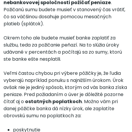
nebankovovej spoločnosti požičať peniaze
.
Požičanú sumu budete musieť v stanovený čas vrátiť,
čo sa väčšinou dosahuje pomocou mesačných
platieb (splátok).
Okrem toho ale budete musieť banke zaplatiť za
službu, teda za požičanie peňazí. Na to slúžia úroky
udávané v percentách a počítajú sa zo sumy, ktorú
ste banke ešte nesplatili.
Veľmi častou chybou pri výbere pôžičky je, že ľudia
vyberajú napríklad ponuku s najnižším úrokom. Úrok
avšak nie je jediný spôsob, ktorým od vás banka získa
peniaze. Pred požiadaním o úver je dôležité pozorne
čítať aj o
ostatných poplatkoch
. Možno vám pri
danej pôžičke banka dá nízky úrok, ale zaplatíte
obrovskú sumu na poplatkoch za:
poskytnutie