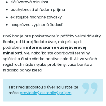
zlá úverová minulosť
pochybnosti ohľadom príjmu
existujúce finančné záväzky
nesprávne vyplnená žiadosť.
Prvý bod je pre poskytovateľa pôžičky veľmi dôležitý.
Banka, od ktorej žiadate úver, má prístup k
podrobným
informáciám o vašej úverovej
minulosti
. Vie, nakoľko ste dodržiavali termíny
splátok a či ste všetko poctivo splatili. Ak vo vašich
registroch nájdu nejaké problémy, vaša bonita z
hľadiska banky klesá.
TIP: Pred žiadosťou o úver sa uistite, že
máte
pravidelný a stabilný príjem
.