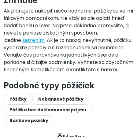
Zhrnutie
Ak plánujete nakúpiť niečo hodnotné, pôžičky sú veľmi
lákavým pomocníkom. Nie vždy sa ale oplatí hneď
žiadať banku o úver. Najprv si dôkladne premyslite, či
neviete peniaze získať iným spôsobom,
ideálne
šetrením
. Ak je to naozaj nevyhnutné, pôžičku
vyberajte pomaly a s rozhodnutiami sa neunáhlite.
Venujte čas porovnávaniu jednotlivých úverov a
poriadne si čítajte podmienky. Vyhnete sa zbytočným
finančným komplikáciám a konfliktom s bankou.
Podobné typy pôžičiek
Pôžičky
Nebankové pôžičky
Pôžička bez dokladovania príjmu
Bankové pôžičky