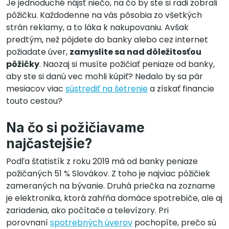
Je jednoduché nájsť niečo, na čo by ste si radi zobrali
pôžičku. Každodenne na vás pôsobia zo všetkých
strán reklamy, a to láka k nakupovaniu. Avšak
predtým, než pôjdete do banky alebo cez internet
požiadate úver,
zamyslite sa nad dôležitosťou
pôžičky
. Naozaj si musíte požičiať peniaze od banky,
aby ste si danú vec mohli kúpiť? Nedalo by sa pár
mesiacov viac
sústrediť na šetrenie
a získať financie
touto cestou?
Na čo si požičiavame
najčastejšie?
Podľa štatistík z roku 2019 má od banky peniaze
požičaných 51 % Slovákov. Z toho je najviac pôžičiek
zameraných na bývanie. Druhá priečka na zozname
je elektronika, ktorá zahŕňa domáce spotrebiče, ale aj
zariadenia, ako počítače a televízory. Pri
porovnaní
spotrebných úverov
pochopíte, prečo sú