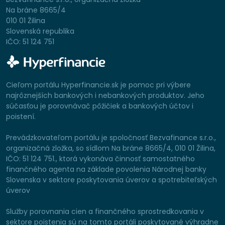
Na bráne 8665/4
010 01 Žilina
Slovenská republika
IČO: 51 124 751
Cieľom portálu Hyperfinancie.sk je pomoc pri výbere
najrôznejších bankových i nebankových produktov. Jeho
súčasťou je porovnávač pôžičiek a bankových účtov i
poistení.
Prevádzkovateľom portálu je spoločnosť Bezvafinance s.r.o.,
organizačná zložka, so sídlom Na bráne 8665/4, 010 01 Žilina,
IČO: 51 124 751., ktorá vykonáva činnosť samostatného
finančného agenta na základe povolenia Národnej banky
Slovenska v sektore poskytovania úverov a spotrebiteľských
úverov
Služby porovnania cien a finančného sprostredkovania v
sektore poistenia sú na tomto portáli poskytované výhradne