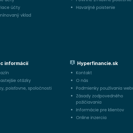
riace účty
Havarijné poistenie
mínovaný vklad
c informácií
Hyperfinancie.sk
azín
Kontakt
astejšie otázky
O nás
y, poisťovne, spoločnosti
Podmienky používania web
Zásady zodpovedného
požičiavania
Informácie pre klientov
Online inzercia