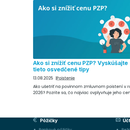
Ako si znížiť cenu PZP? Vyskúšajte
tieto osvedčené tipy
13.08.2025
Poistenie
Ako ušetriť na povinnom zmluvnom poistení v r
2026? Pozrite sa, čo najviac ovplyvňuje jeho ce
Pôžičky
Úč
Bankové pôžičky
Bež