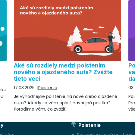
Aké sú rozdiely medzi poistením
Po
nového a ojazdeného auta? Zvážte
vä
tieto veci
da
17.03.2025
Poistenie
03.
oku
nu!
Je výhodnejšie poistenie na nové alebo ojazdené
Poi
auto? A kedy sa vám oplatí havarijná poistka?
Pre
Poradíme vám, čo zvážiť.
vš
ty
Poistenie
né účty
Povinné zmluvné poistenie