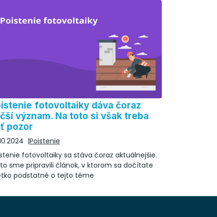
istenie fotovoltaiky dáva čoraz
čší význam. Na toto si však treba
ť pozor
10.2024
Poistenie
stenie fotovoltaiky sa stáva čoraz aktuálnejšie.
to sme pripravili článok, v ktorom sa dočítate
etko podstatné o tejto téme