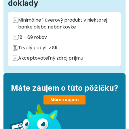
doklady
Minimálne 1 úverový produkt v niektorej
banke alebo nebankovke
18 - 69 rokov
Trvalý pobyt v SR
Akceptovateľný zdroj príjmu
Máte záujem o túto pôžičku?
Mám záujem