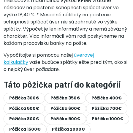
mesiacov s maximálnou výškou RPMN vrátane
nákladov na poistenie schopnosti splácať úver vo
výške 18,40 %. * Mesačné náklady na poistenie
schopnosti splácať úver nie sú zahrnuté vo výške
splátky. Výpočet je len informatívny a nemá záväzný
charakter. Viac informácií vám radi poskytneme na
každom pracovisku banky na pošte.
Vypočítajte si pomocou našej
úverovej
kalkulačky
vaše budúce splátky ešte pred tým, ako si
o nejaký úver požiadate.
Táto pôžička patrí do kategórií
Pôžička 300€
Pôžička 350€
Pôžička 400€
Pôžička 500€
Pôžička 600€
Pôžička 700€
Pôžička 800€
Pôžička 900€
Pôžička 1000€
Pôžička 1500€
Pôžička 2000€