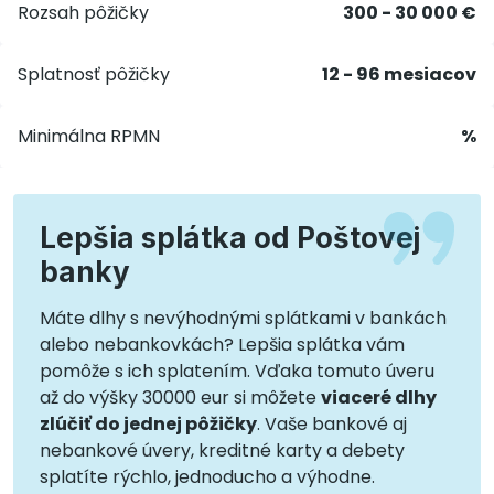
Rozsah pôžičky
300 - 30 000 €
Splatnosť pôžičky
12 - 96 mesiacov
Minimálna RPMN
%
Lepšia splátka od Poštovej
banky
Máte dlhy s nevýhodnými splátkami v bankách
alebo nebankovkách? Lepšia splátka vám
pomôže s ich splatením. Vďaka tomuto úveru
až do výšky 30000 eur si môžete
viaceré dlhy
zlúčiť do jednej pôžičky
. Vaše bankové aj
nebankové úvery, kreditné karty a debety
splatíte rýchlo, jednoducho a výhodne.