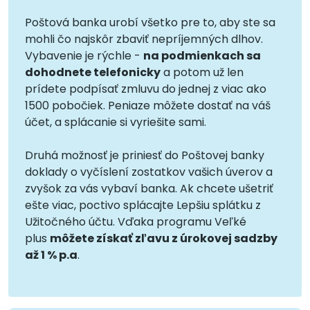
Poštová banka urobí všetko pre to, aby ste sa
mohli čo najskôr zbaviť nepríjemných dlhov.
Vybavenie je rýchle -
na podmienkach sa
dohodnete telefonicky
a potom už len
prídete podpísať zmluvu do jednej z viac ako
1500 pobočiek. Peniaze môžete dostať na váš
účet, a splácanie si vyriešite sami.
Druhá možnosť je priniesť do Poštovej banky
doklady o vyčíslení zostatkov vašich úverov a
zvyšok za vás vybaví banka. Ak chcete ušetriť
ešte viac, poctivo splácajte Lepšiu splátku z
Užitočného účtu. Vďaka programu Veľké
plus
môžete získať zľavu z úrokovej sadzby
až 1 % p.a
.