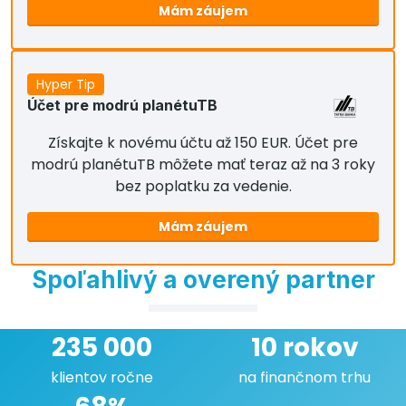
Mám záujem
Hyper Tip
Účet pre modrú planétuTB
Získajte k novému účtu až 150 EUR. Účet pre
modrú planétuTB môžete mať teraz až na 3 roky
bez poplatku za vedenie.
Mám záujem
Spoľahlivý a overený partner
235 000
10 rokov
klientov ročne
na finančnom trhu