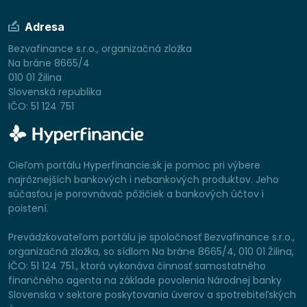
Adresa
Bezvafinance s.r.o., organizačná zložka
Na bráne 8665/4
010 01 Žilina
Slovenská republika
IČO: 51 124 751
Cieľom portálu Hyperfinancie.sk je pomoc pri výbere
najrôznejších bankových i nebankových produktov. Jeho
súčasťou je porovnávač pôžičiek a bankových účtov i
poistení.
Prevádzkovateľom portálu je spoločnosť Bezvafinance s.r.o.,
organizačná zložka, so sídlom Na bráne 8665/4, 010 01 Žilina,
IČO: 51 124 751., ktorá vykonáva činnosť samostatného
finančného agenta na základe povolenia Národnej banky
Slovenska v sektore poskytovania úverov a spotrebiteľských