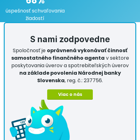
68%
úspešnosť schvaľovania
žiadostí
S nami zodpovedne
Spoločnosť je
oprávnená vykonávať činnosť
samostatného finančného agenta
v sektore
poskytovania úverov a spotrebiteľských úverov
na základe povolenia Národnej banky
Slovenska
, reg. č.: 237756.
Viac o nás