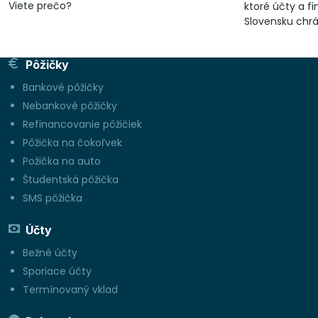
Viete prečo?
ktoré účty a f
Slovensku chr
kde nesiete riz
Pôžičky
Bankové pôžičky
Nebankové pôžičky
Refinancovanie pôžičiek
Pôžička na čokoľvek
Požička na auto
Študentská pôžička
SMS pôžička
Účty
Bežné účty
Sporiace účty
Termínovaný vklad