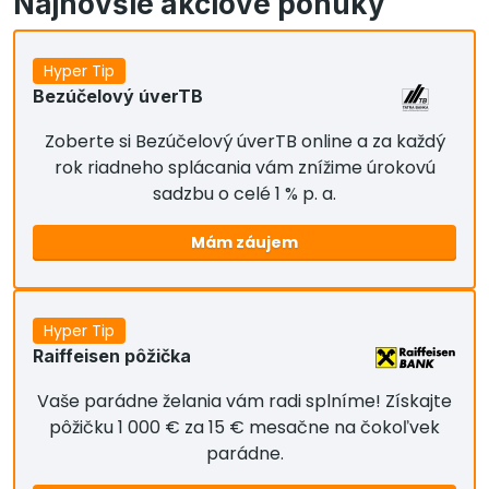
Najnovšie akciové ponuky
Hyper Tip
Bezúčelový úverTB
Zoberte si Bezúčelový úverTB online a za každý
rok riadneho splácania vám znížime úrokovú
sadzbu o celé 1 % p. a.
Mám záujem
Hyper Tip
Raiffeisen pôžička
Vaše parádne želania vám radi splníme! Získajte
pôžičku 1 000 € za 15 € mesačne na čokoľvek
parádne.