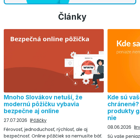
Články
Mnoho Slovákov netuší, že
Kde sú vaš
modernú pôžičku vybavia
chránené? 
bezpečne aj online
produkty ga
nie
27.07.2026
Pôžičky
08.06.2026
In
Férovosť, jednoduchosť, rýchlosť, ale aj
bezpečnosť. Online pôžičiek sa nemusíte báť.
Sú vaše peniaze