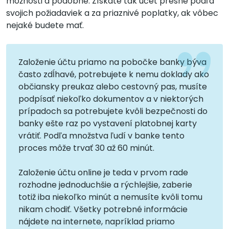
možnosti a podobne. Získate tak účet presne podľa
svojich požiadaviek a za priaznivé poplatky, ak vôbec
nejaké budete mať.
Založenie účtu priamo na pobočke banky býva
často zdĺhavé, potrebujete k nemu doklady ako
občiansky preukaz alebo cestovný pas, musíte
podpísať niekoľko dokumentov a v niektorých
prípadoch sa potrebujete kvôli bezpečnosti do
banky ešte raz po vystavení platobnej karty
vrátiť. Podľa množstva ľudí v banke tento
proces môže trvať 30 až 60 minút.
Založenie účtu online je teda v prvom rade
rozhodne jednoduchšie a rýchlejšie, zaberie
totiž iba niekoľko minút a nemusíte kvôli tomu
nikam chodiť. Všetky potrebné informácie
nájdete na internete, napríklad priamo