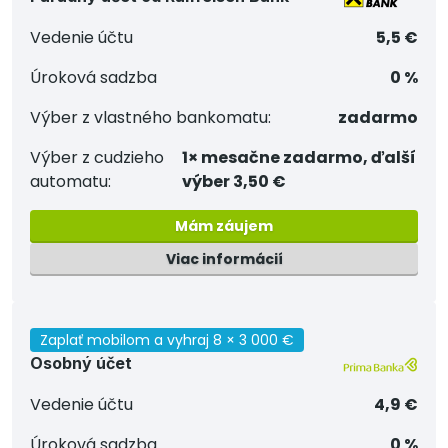
Vedenie účtu
5,5 €
Úroková sadzba
0 %
Výber z vlastného bankomatu:
zadarmo
Výber z cudzieho
1× mesačne zadarmo, ďalší
automatu:
výber 3,50 €
Mám záujem
Viac informácií
Zaplať mobilom a vyhraj 8 × 3 000 €
Osobný účet
Vedenie účtu
4,9 €
Úroková sadzba
0 %