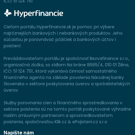
IČO: 51 124 751
Cieľom portálu Hyperfinancie.sk je pomoc pri výbere
najrôznejších bankových i nebankových produktov. Jeho
súčasťou je porovnávač pôžičiek a bankových účtov i
poistení.
Prevádzkovateľom portálu je spoločnosť Bezvafinance s.r.o.,
organizačná zložka, so sídlom Na bráne 8665/4, 010 01 Žilina,
IČO: 51 124 751., ktorá vykonáva činnosť samostatného
finančného agenta na základe povolenia Národnej banky
Slovenska v sektore poskytovania úverov a spotrebiteľských
úverov
Služby porovnania cien a finančného sprostredkovania v
sektore poistenia sú na tomto portáli poskytované výhradne
naším zmluvným partnerom a sprostredkovateľom
poistenia, spoločnosťou Klik.cz & ePojisteni.cz s.r.o
Napíšte nám