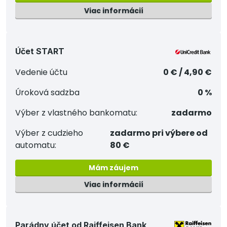
Viac informácií
Účet START
Vedenie účtu
0 € / 4,90 €
Úroková sadzba
0 %
Výber z vlastného bankomatu:
zadarmo
Výber z cudzieho
zadarmo pri výbere od
automatu:
80 €
Mám záujem
Viac informácií
Parádny účet od Raiffeisen Bank