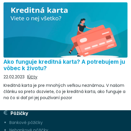
Ako funguje kreditná karta? A potrebujem ju
vôbec k životu?
22.02.2023
Účty
Kreditná karta je pre mnohých veľkou neznámou. V našom
článku sa preto dozviete, čo je kreditná karta, ako funguje a
na čo si dať pri jej používaní pozor
Pôžičky
Bankové pôžičky
Nebankové pôžičky