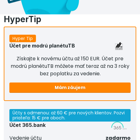
HyperTip
Hyper Tip
Účet pre modrú planétuTB
Získajte k novému účtu až 150 EUR. Účet pre
modrú planétuTB môžete mať teraz až na 3 roky
bez poplatku za vedenie.
Mám záujem
Účty s odmenou: až 60 € pre nových klientov. Pozvi
priateľa: 15 € pre oboch.
Účet 365.bank
Vedenie účtu
zadarmo