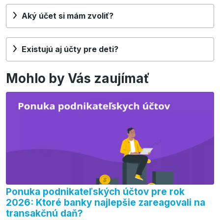
Aký účet si mám zvoliť?
Existujú aj účty pre deti?
Mohlo by Vás zaujímať
Ponuka podnikateľských účtov pre rok
2026: Ktoré banky najlepšie zareagovali na
transakčnú daň?