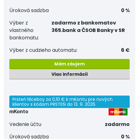
Úroková sadzba
0 %
Výber z
zadarmo z bankomatov
vlastného
365.bank a ČSOB Banky v SR
bankomatu:
Výber z cudzieho automatu:
6 €
Mám záujem
Viac informácií
Prsteň Niceboy za 0,10 € k mKontu pre nových
klientov s kódom PRSTEŇ do 13. 9. 2026.
mKonto
Vedenie účtu
zadarmo
Úroková sadzba
0 %