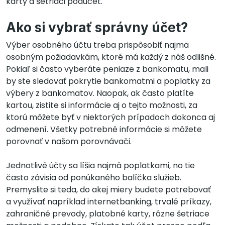
karty a šetriaci podúčet.
Ako si vybrať správny účet?
Výber osobného účtu treba prispôsobiť najmä
osobným požiadavkám, ktoré má každý z náš odlišné.
Pokiaľ si často vyberáte peniaze z bankomatu, mali
by ste sledovať pokrytie bankomatmi a poplatky za
výbery z bankomatov. Naopak, ak často platíte
kartou, zistite si informácie aj o tejto možnosti, za
ktorú môžete byť v niektorých prípadoch dokonca aj
odmenení. Všetky potrebné informácie si môžete
porovnať v našom porovnávači.
Jednotlivé účty sa líšia najmä poplatkami, no tie
často závisia od ponúkaného balíčka služieb.
Premyslite si teda, do akej miery budete potrebovať
a využívať napríklad internetbanking, trvalé príkazy,
zahraničné prevody, platobné karty, rôzne šetriace