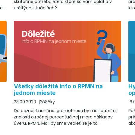
skutočne potrebujete a ktoré sa vám oplatia v
prá
re
určitých situáciách?
kt
Všetky dôležité info o RPMN na
Hy
jednom mieste
op
23.09.2020
Pôžičky
16.
Do bežnej finančnej gramotnosti by mali patriť aj
Po
znalosti o ročnej percentuálnej miere nákladov
prí
úveru, RPMN. Mali by sme vedieť, že je to
ako
najdôležitejší, komplexný ukazovateľ výhodnosti
poz