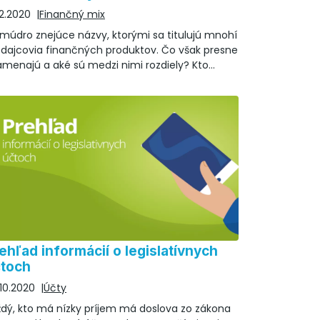
12.2020
Finančný mix
 múdro znejúce názvy, ktorými sa titulujú mnohí
edajcovia finančných produktov. Čo však presne
menajú a aké sú medzi nimi rozdiely? Kto
jviac pomôže?
ehľad informácií o legislatívnych
toch
10.2020
Účty
ždý, kto má nízky príjem má doslova zo zákona