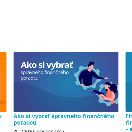
a
Ako si vybrať správneho finančného
Fi
poradcu
fi
- 
30.12.2020
Finančný mix