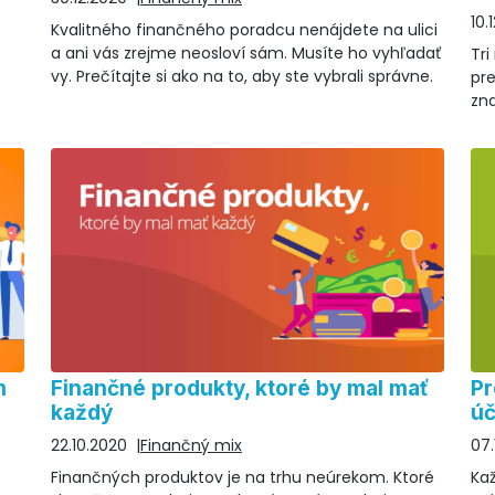
10.
Kvalitného finančného poradcu nenájdete na ulici
a ani vás zrejme neosloví sám. Musíte ho vyhľadať
Tri
vy. Prečítajte si ako na to, aby ste vybrali správne.
pr
zna
na
m
Finančné produkty, ktoré by mal mať
Pr
každý
úč
22.10.2020
Finančný mix
07.
Finančných produktov je na trhu neúrekom. Ktoré
Ka