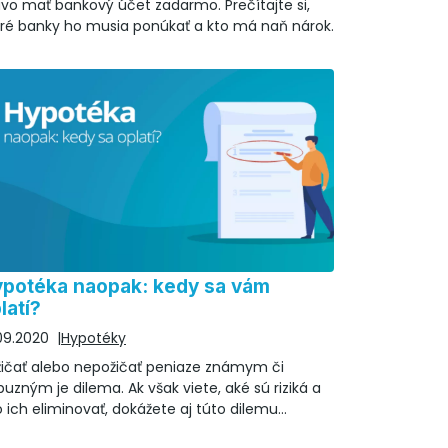
vo mať bankový účet zadarmo. Prečítajte si,
oré banky ho musia ponúkať a kto má naň nárok.
potéka naopak: kedy sa vám
latí?
09.2020
Hypotéky
žičať alebo nepožičať peniaze známym či
buzným je dilema. Ak však viete, aké sú riziká a
 ich eliminovať, dokážete aj túto dilemu
itívne vyriešiť.