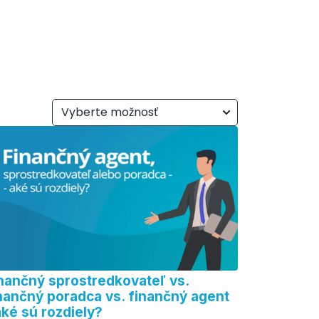
Vyberte možnosť
nančný sprostredkovateľ vs.
nančný poradca vs. finančný agent
aké sú rozdiely?