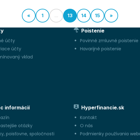
úveru.
«
1
...
13
14
15
»
ty
Poistenie
né účty
Povinné zmluvné poistenie
riace účty
Havarijné poistenie
mínovaný vklad
c informácií
Hyperfinancie.sk
azín
Kontakt
astejšie otázky
O nás
y, poisťovne, spoločnosti
Podmienky používania web