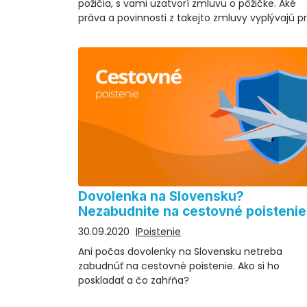
požičia, s vami uzatvorí zmluvu o pôžičke. Aké
práva a povinnosti z takejto zmluvy vyplývajú p
obe strany?
Dovolenka na Slovensku?
Nezabudnite na cestovné poistenie
30.09.2020
Poistenie
Ani počas dovolenky na Slovensku netreba
zabudnúť na cestovné poistenie. Ako si ho
poskladať a čo zahŕňa?