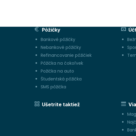
Pôžičky
Úč
Bankové pôžičky
Bež
Nebankové pôžičky
Spo
Refinancovanie pôžičiek
Ter
Pôžička na čokoľvek
Požička na auto
Študentská pôžička
SMS pôžička
Ušetrite taktiež
Via
Mag
Najč
Bank