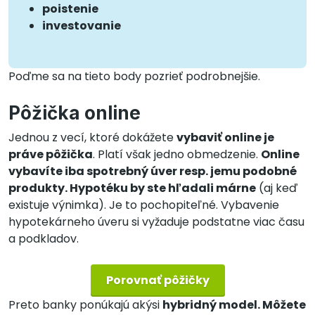
poistenie
investovanie
Poďme sa na tieto body pozrieť podrobnejšie.
Pôžička online
Jednou z vecí, ktoré dokážete
vybaviť online je
práve pôžička
. Platí však jedno obmedzenie.
Online
vybavíte iba spotrebný úver resp. jemu podobné
produkty. Hypotéku by ste hľadali márne
(aj keď
existuje výnimka). Je to pochopiteľné. Vybavenie
hypotekárneho úveru si vyžaduje podstatne viac času
a podkladov.
Porovnať pôžičky
Preto banky ponúkajú akýsi
hybridný model. Môžete