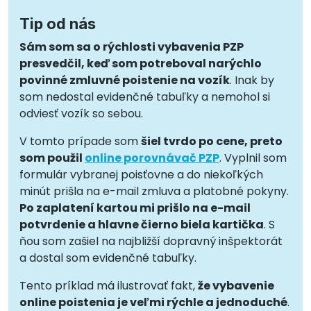
Tip od nás
Sám som sa o rýchlosti vybavenia PZP
presvedčil, keď som potreboval narýchlo
povinné zmluvné poistenie na vozík
. Inak by
som nedostal evidenčné tabuľky a nemohol si
odviesť vozík so sebou.
V tomto prípade som
šiel tvrdo po cene, preto
som použil
online porovnávač PZP
. Vyplnil som
formulár vybranej poisťovne a do niekoľkých
minút prišla na e-mail zmluva a platobné pokyny.
Po zaplatení kartou mi prišlo na e-mail
potvrdenie a hlavne čierno biela kartička
. S
ňou som zašiel na najbližší dopravný inšpektorát
a dostal som evidenčné tabuľky.
Tento príklad má ilustrovať fakt,
že vybavenie
online poistenia je veľmi rýchle a jednoduché
.