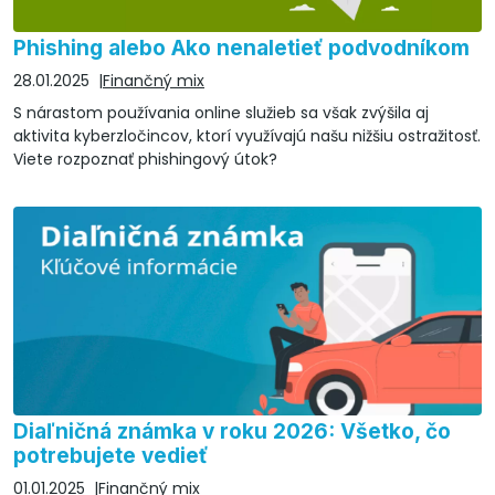
Phishing alebo Ako nenaletieť podvodníkom
28.01.2025
Finančný mix
S nárastom používania online služieb sa však zvýšila aj
aktivita kyberzločincov, ktorí využívajú našu nižšiu ostražitosť.
Viete rozpoznať phishingový útok?
Diaľničná známka v roku 2026: Všetko, čo
potrebujete vedieť
01.01.2025
Finančný mix