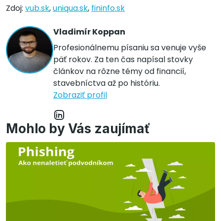
Zdoj:
vub.sk
,
uniqua.sk
,
fininfo.sk
Vladimír Koppan
Profesionálnemu písaniu sa venuje vyše
päť rokov. Za ten čas napísal stovky
článkov na rôzne témy od financií,
stavebníctva až po históriu.
Zobraziť profil
Mohlo by Vás zaujímať