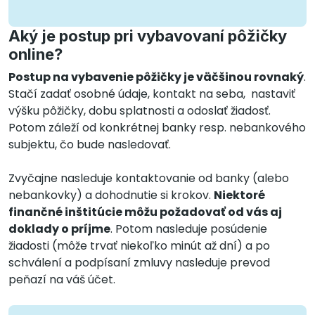
Aký je postup pri vybavovaní pôžičky
online?
Postup na vybavenie pôžičky je väčšinou rovnaký
.
Stačí zadať osobné údaje, kontakt na seba, nastaviť
výšku pôžičky, dobu splatnosti a odoslať žiadosť.
Potom záleží od konkrétnej banky resp. nebankového
subjektu, čo bude nasledovať.
Zvyčajne nasleduje kontaktovanie od banky (alebo
nebankovky) a dohodnutie si krokov.
Niektoré
finančné inštitúcie môžu požadovať od vás aj
doklady o príjme
. Potom nasleduje posúdenie
žiadosti (môže trvať niekoľko minút až dní) a po
schválení a podpísaní zmluvy nasleduje prevod
peňazí na váš účet.