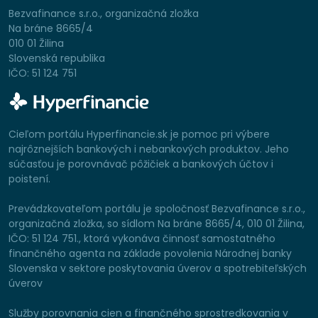
Bezvafinance s.r.o., organizačná zložka
Na bráne 8665/4
010 01 Žilina
Slovenská republika
IČO: 51 124 751
Cieľom portálu Hyperfinancie.sk je pomoc pri výbere
najrôznejších bankových i nebankových produktov. Jeho
súčasťou je porovnávač pôžičiek a bankových účtov i
poistení.
Prevádzkovateľom portálu je spoločnosť Bezvafinance s.r.o.,
organizačná zložka, so sídlom Na bráne 8665/4, 010 01 Žilina,
IČO: 51 124 751., ktorá vykonáva činnosť samostatného
finančného agenta na základe povolenia Národnej banky
Slovenska v sektore poskytovania úverov a spotrebiteľských
úverov
Služby porovnania cien a finančného sprostredkovania v