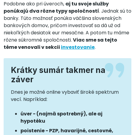
Podobne ako pri úveroch,
aj tu svoje služby
ponúkajú dva rôzne typy spoločností
. Jednak sú to
banky. Túto možnosť ponúka väčšina slovenských
bankových domov, pričom investovať sa dá už od
niekoľkých desiatok eur mesačne. A potom tu máme
rôzne súkromné spoločnosti.
Viac sme sa tejto
téme venovali v sekcii
investovanie
.
Krátky sumár takmer na
záver
Dnes je možné online vybaviť široké spektrum
vecí. Napríklad:
úver - (najmä spotrebný), ale aj
hypotéku
poistenie - PZP, havarijné, cestovné,