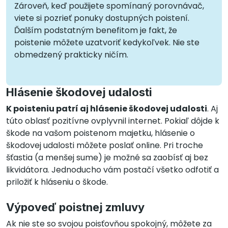
Zároveň, keď použijete spomínaný porovnávač,
viete si pozrieť ponuky dostupných poistení.
Ďalším podstatným benefitom je fakt, že
poistenie môžete uzatvoriť kedykoľvek. Nie ste
obmedzený prakticky ničím.
Hlásenie škodovej udalosti
K poisteniu patrí aj hlásenie škodovej udalosti
. Aj
túto oblasť pozitívne ovplyvnil internet. Pokiaľ dôjde k
škode na vašom poistenom majetku, hlásenie o
škodovej udalosti môžete poslať online. Pri troche
šťastia (a menšej sume) je možné sa zaobísť aj bez
likvidátora. Jednoducho vám postačí všetko odfotiť a
priložiť k hláseniu o škode.
Výpoveď poistnej zmluvy
Ak nie ste so svojou poisťovňou spokojný, môžete za