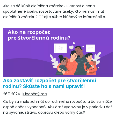
Ako sa dá kúpiť diaľničná známka? Platnosť a cena,
spoplatnené úseky, rozostavané úseky. Kto nemusí mať
diaľničnú známku? Čítajte súhrn kľúčových informácií o
diaľničných známkach v roku 2026.
Ako zostaviť rozpočet pre štvorčlennú
rodinu? Skúste ho s nami upraviť!
26.11.2024
Finančný mix
Čo by sa malo zahrnúť do rodinného rozpočtu a čo sa môže
aspoň občas vynechať? Akú časť výdavkov je v poriadku dať
na bývanie, stravu, dopravu alebo voľný čas?