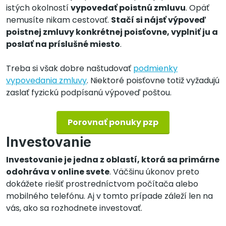
istých okolností
vypovedať poistnú zmluvu
. Opäť
nemusíte nikam cestovať.
Stačí si nájsť výpoveď
poistnej zmluvy konkrétnej poisťovne, vyplniť ju a
poslať na príslušné miesto
.
Treba si však dobre naštudovať
podmienky
vypovedania zmluvy
. Niektoré poisťovne totiž vyžadujú
zaslať fyzickú podpísanú výpoveď poštou.
Porovnať ponuky pzp
Investovanie
Investovanie je jedna z oblastí, ktorá sa primárne
odohráva v online svete
. Väčšinu úkonov preto
dokážete riešiť prostredníctvom počítača alebo
mobilného telefónu. Aj v tomto prípade záleží len na
vás, ako sa rozhodnete investovať.