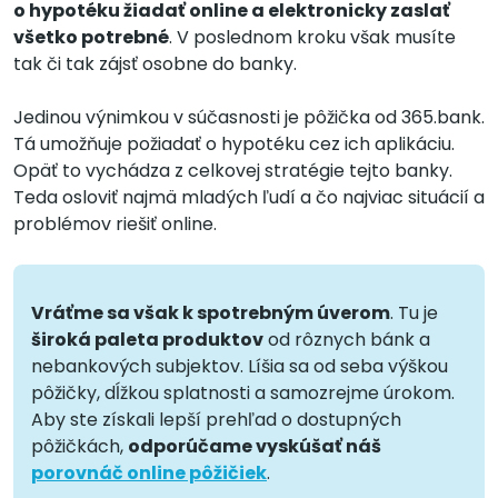
o hypotéku žiadať online a elektronicky zaslať
všetko potrebné
. V poslednom kroku však musíte
tak či tak zájsť osobne do banky.
Jedinou výnimkou v súčasnosti je pôžička od 365.bank.
Tá umožňuje požiadať o hypotéku cez ich aplikáciu.
Opäť to vychádza z celkovej stratégie tejto banky.
Teda osloviť najmä mladých ľudí a čo najviac situácií a
problémov riešiť online.
Vráťme sa však k spotrebným úverom
. Tu je
široká paleta produktov
od rôznych bánk a
nebankových subjektov. Líšia sa od seba výškou
pôžičky, dĺžkou splatnosti a samozrejme úrokom.
Aby ste získali lepší prehľad o dostupných
pôžičkách,
odporúčame vyskúšať náš
porovnáč online pôžičiek
.