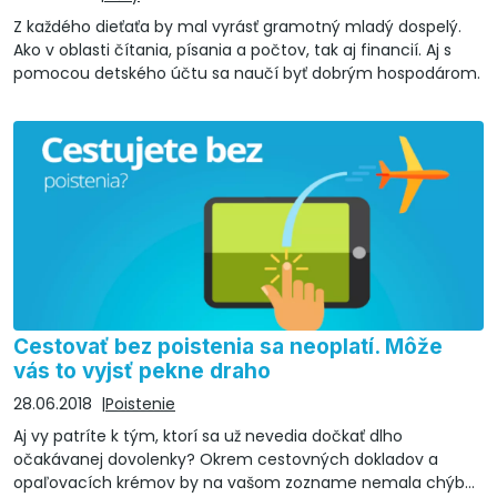
Z každého dieťaťa by mal vyrásť gramotný mladý dospelý.
Ako v oblasti čítania, písania a počtov, tak aj financií. Aj s
pomocou detského účtu sa naučí byť dobrým hospodárom.
Cestovať bez poistenia sa neoplatí. Môže
vás to vyjsť pekne draho
28.06.2018
Poistenie
Aj vy patríte k tým, ktorí sa už nevedia dočkať dlho
očakávanej dovolenky? Okrem cestovných dokladov a
opaľovacích krémov by na vašom zozname nemala chýbať