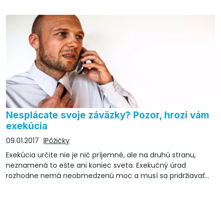
veľmi dôležitá položka – cestovné poistenie.
Nesplácate svoje záväzky? Pozor, hrozí vám
exekúcia
09.01.2017
Pôžičky
Exekúcia určite nie je nič príjemné, ale na druhú stranu,
neznamená to ešte ani koniec sveta. Exekučný úrad
rozhodne nemá neobmedzenú moc a musí sa pridržiavať
zákonov.