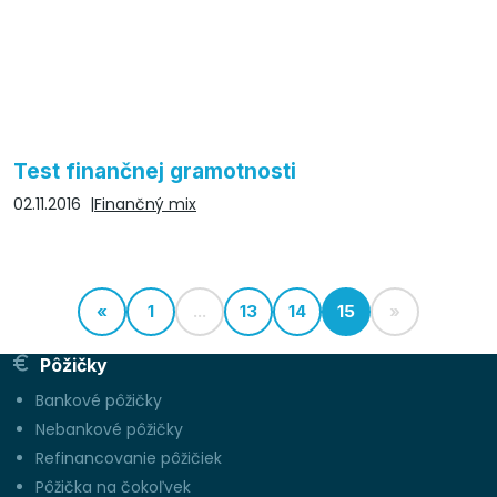
Test finančnej gramotnosti
02.11.2016
Finančný mix
«
1
...
13
14
15
»
Pôžičky
Bankové pôžičky
Nebankové pôžičky
Refinancovanie pôžičiek
Pôžička na čokoľvek