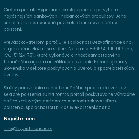
Cieľom portálu Hyperfinancie.sk je pomoc pri výbere
najrôznejších bankových i nebankových produktov. Jeho
súčasťou je porovnávač pôžičiek a bankových účtov i
poistení.
Prevádzkovateľom portálu je spoločnosť Bezvafinance s.r.o.,
organizačná zložka, so sídlom Na bráne 8665/4, 010 01 Žilina,
IČO: 51 124 751., ktorá vykonáva činnosť samostatného
finančného agenta na základe povolenia Národnej banky
Slovenska v sektore poskytovania úverov a spotrebiteľských
úverov
Služby porovnania cien a finančného sprostredkovania v
sektore poistenia sú na tomto portáli poskytované výhradne
naším zmluvným partnerom a sprostredkovateľom
poistenia, spoločnosťou Klik.cz & ePojisteni.cz s.r.o
Napíšte nám
info@hyperfinancie.sk