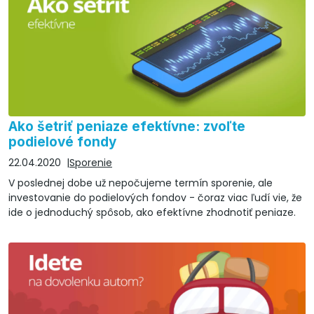
Ako šetriť peniaze efektívne: zvoľte
podielové fondy
22.04.2020
Sporenie
V poslednej dobe už nepočujeme termín sporenie, ale
investovanie do podielových fondov - čoraz viac ľudí vie, že
ide o jednoduchý spôsob, ako efektívne zhodnotiť peniaze.