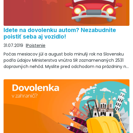
Idete na dovolenku autom? Nezabudnite
poistiť seba aj vozidlo!
31.07.2019
Poistenie
Počas mesiacov júl a august bolo minulý rok na Slovensku
podľa údajov Ministerstva vnútra SR zaznamenaných 2531
dopravných nehôd. Myslite pred odchodom na prázdniny na
to, že sa treba poistiť seba aj vaše vozidlo.