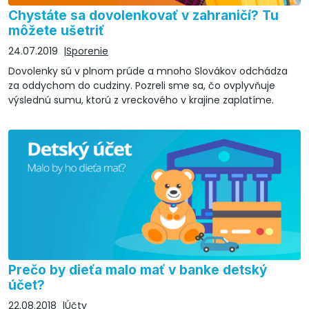
Chystáte sa dovolenkovať v zahraničí? Tu
môžete ušetriť
24.07.2019
Sporenie
Dovolenky sú v plnom prúde a mnoho Slovákov odchádza
za oddychom do cudziny. Pozreli sme sa, čo ovplyvňuje
výslednú sumu, ktorú z vreckového v krajine zaplatíme.
Prečo by dieťa malo mať v banke detský
účet?
22.08.2018
Účty