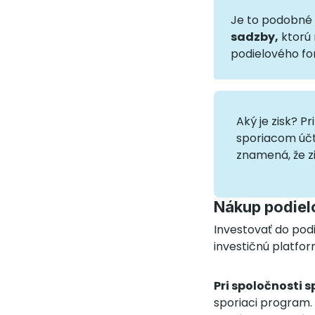
Je to podobné 
sadzby,
ktorú 
podielového fo
Aký je zisk? P
sporiacom účt
znamená, že z
Nákup podiel
Investovať do pod
investičnú platfor
Pri spoločnosti 
sporiaci program.