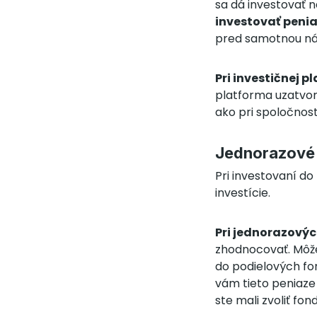
sa dá investovať n
investovať peni
pred samotnou náv
Pri investičnej p
platforma uzatvore
ako pri spoločnost
Jednorazové v
Pri investovaní d
investície.
Pri jednorazovýc
zhodnocovať. Môžet
do podielových fon
vám tieto peniaze 
ste mali zvoliť fo