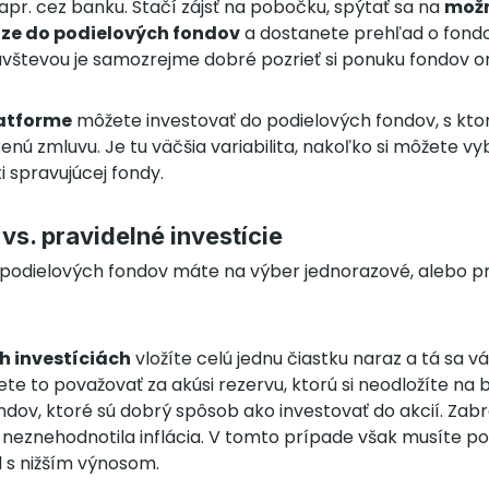
apr. cez banku. Stačí zájsť na pobočku, spýtať sa na
možn
aze do podielových fondov
a dostanete prehľad o fondo
števou je samozrejme dobré pozrieť si ponuku fondov on
latforme
môžete investovať do podielových fondov, s kt
nú zmluvu. Je tu väčšia variabilita, nakoľko si môžete vy
i spravujúcej fondy.
s. pravidelné investície
o podielových fondov máte na výber jednorazové, alebo p
h investíciách
vložíte celú jednu čiastku naraz a tá sa 
e to považovať za akúsi rezervu, ktorú si neodložíte na 
dov, ktoré sú dobrý spôsob ako investovať do akcií. Zabr
neznehodnotila inflácia. V tomto prípade však musíte poč
nd s nižším výnosom.