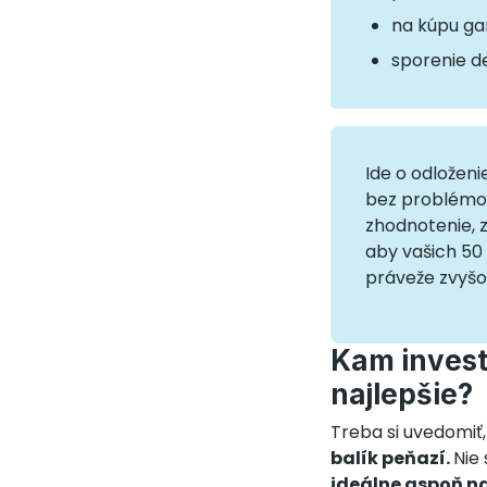
na kúpu gar
sporenie d
Ide o odloženi
bez problémov
zhodnotenie, 
aby vašich 50 
práveže zvyšo
Kam invest
najlepšie?
Treba si uvedomiť,
balík peňazí.
Nie
ideálne aspoň na