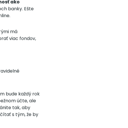
osť ako
ch banky. Ešte
line.
orými má
brať viac fondov,
ravidelné
vám bude každý rok
bežnom účte, ale
ánite tak, aby
ítať s tým, že by