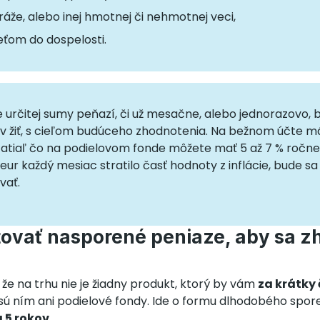
áže, alebo inej hmotnej či nehmotnej veci,
eťom do dospelosti.
e určitej sumy peňazí, či už mesačne, alebo jednorazovo, 
 žiť, s cieľom budúceho zhodnotenia. Na bežnom účte m
zatiaľ čo na podielovom fonde môžete mať 5 až 7 % ročne
eur každý mesiac stratilo časť hodnoty z inflácie, bude s
vať.
ovať nasporené peniaze, aby sa zh
 že na trhu nie je žiadny produkt, ktorý by vám
za krátky 
 sú ním ani podielové fondy. Ide o formu dlhodobého spor
 5 rokov.