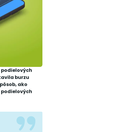
o podielových
tavila burzu
 spôsob, ako
o podielových