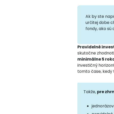
Ak by ste napr
určitej dobe c
fondy, ako sú d
Pravidelné inves
skutočne zhodnotiť
minimálne 5 roko
investičný horizon
tomto čase, kedy t
Takže,
pre zhrn
jednorázové