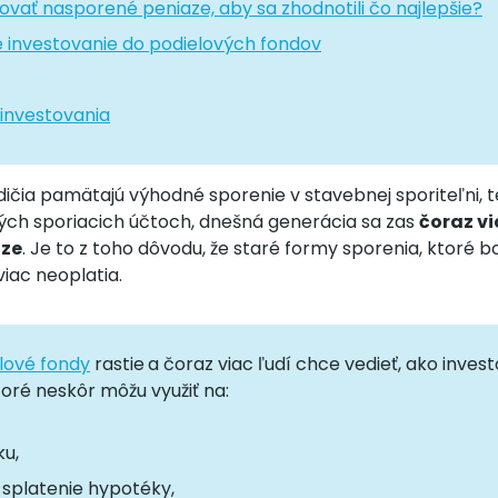
ovať nasporené peniaze, aby sa zhodnotili čo najlepšie?
e investovanie do podielových fondov
 investovania
rodičia pamätajú výhodné sporenie v stavebnej sporiteľni
ných sporiacich účtoch, dnešná generácia sa zas
čoraz vi
aze
. Je to z toho dôvodu, že staré formy sporenia, ktoré bo
iac neoplatia.
lové fondy
rastie
a čoraz viac ľudí chce vedieť, ako inves
toré neskôr môžu využiť na:
u,
splatenie hypotéky,