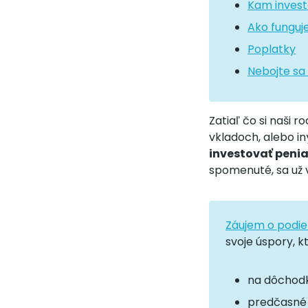
Kam invest
Ako funguj
Poplatky
Nebojte sa
Zatiaľ čo si naši 
vkladoch, alebo i
investovať peni
spomenuté, sa už v
Záujem o podie
svoje úspory, k
na dôchodk
predčasné 