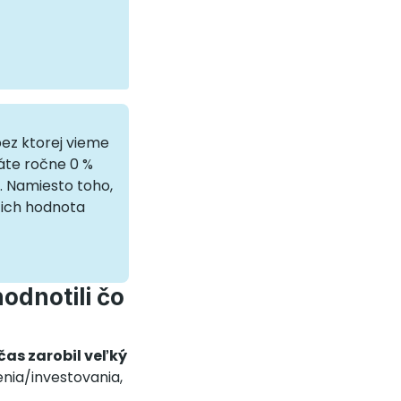
bez ktorej vieme
áte ročne 0 %
. Namiesto toho,
a ich hodnota
odnotili čo
čas zarobil veľký
enia/investovania,