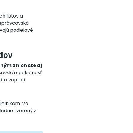
ch listov a
 správcovská
avajú podielové
ndov
ným z nich ste aj
covská spoločnosť.
odľa vopred
dielnikom. Vo
ásledne tvorený z