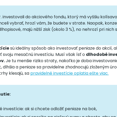
. investovali do akciového fondu, ktorý má vyššiu kolísav
hceli vybrať, hrozí vám, že budete v strate. Naopak, konze
lhopisové, majú nižší zisk (okolo 3 %), no nehrozí pri nich 
tície
sú ideálny spôsob ako investovať peniaze do akcií, 
 svoju mesačnú investíciu. Musí však ísť o
dlhodobé inv
v.
Je tu menšie riziko straty, nakoľko je doba investovan
t, dlhšia a peniaze sa pravidelne zhodnocujú zloženým úr
rhy klesajú, sa
pravidelné investície oplatia ešte viac.
utie:
 investície: ak si chcete odložiť peniaze na bok,