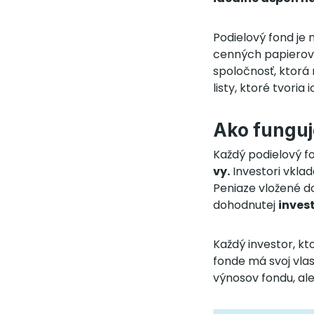
Podielový fond je 
cenných papierov.
spoločnosť, ktorá 
listy, ktoré tvoria
Ako funguj
Každý podielový 
vy.
Investori vklad
Peniaze vložené d
dohodnutej
inves
Každý investor, kt
fonde má svoj vlast
výnosov fondu, al