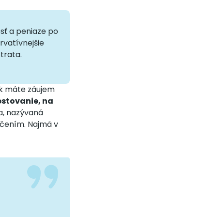
osť a peniaze po
rvatívnejšie
strata.
ak máte záujem
estovanie, na
ia, nazývaná
očením. Najmä v