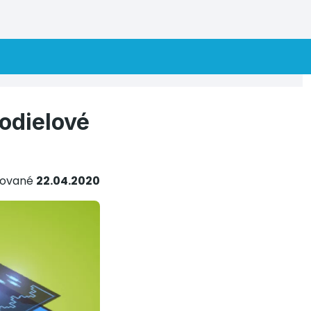
podielové
kované
22.04.2020