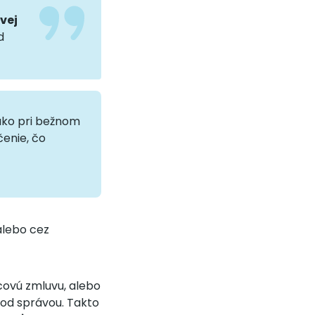
vej
d
 ako pri bežnom
enie, čo
alebo cez
covú zmluvu, alebo
pod správou. Takto