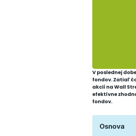
V poslednej dobe
fondov. Zatiaľ č
akcií na Wall Str
efektívne zhodno
fondov.
Osnova