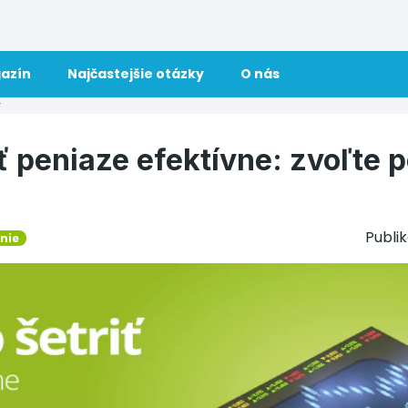
azín
Najčastejšie otázky
O nás
y
ť peniaze efektívne: zvoľte 
Publi
nie