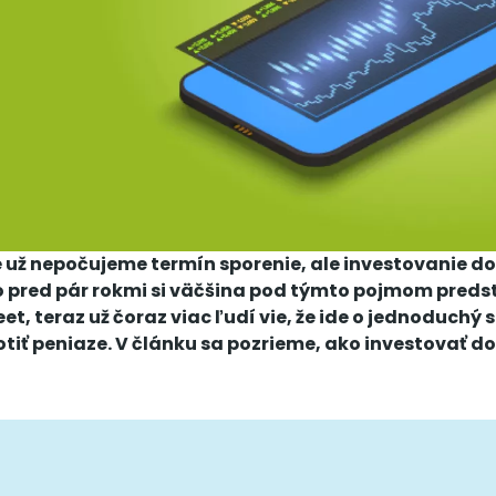
 už nepočujeme termín sporenie, ale investovanie d
o pred pár rokmi si väčšina pod týmto pojmom preds
eet, teraz už čoraz viac ľudí vie, že ide o jednoduchý
tiť peniaze. V článku sa pozrieme, ako investovať d