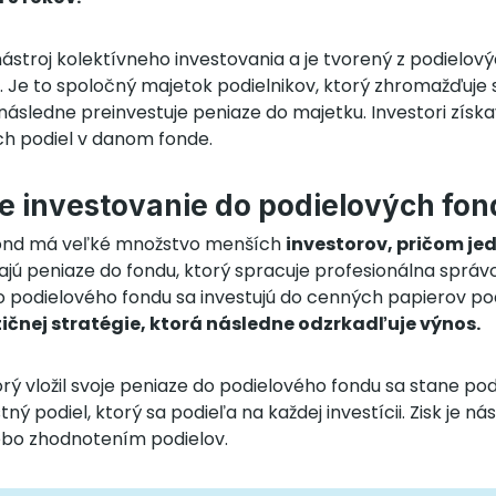
nástroj kolektívneho investovania a je tvorený z podielový
 Je to spoločný majetok podielnikov, ktorý zhromažďuje
následne preinvestuje peniaze do majetku. Investori získ
 ich podiel v danom fonde.
e investovanie do podielových fo
fond má veľké množstvo menších
investorov, pričom jed
ajú peniaze do fondu, ktorý spracuje profesionálna správ
o podielového fondu sa investujú do cenných papierov p
tičnej stratégie, ktorá následne odzrkadľuje výnos.
orý vložil svoje peniaze do podielového fondu sa stane po
ný podiel, ktorý sa podieľa na každej investícii. Zisk je n
ebo zhodnotením podielov.