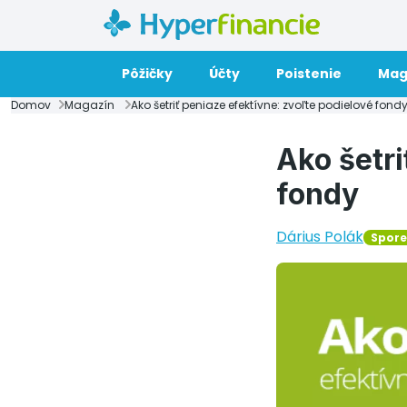
Pôžičky
Účty
Poistenie
Mag
Domov
Magazín
Ako šetriť peniaze efektívne: zvoľte podielové fond
Ako šetri
fondy
Dárius Polák
Spore