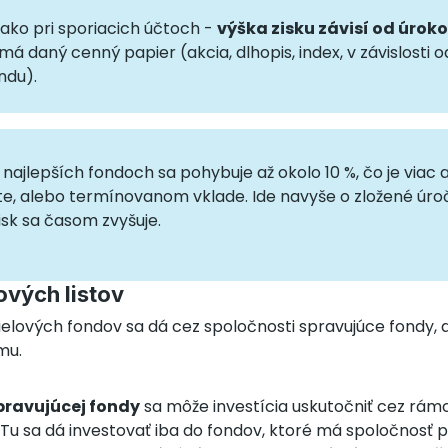
ako pri sporiacich účtoch -
výška zisku závisí od úroko
má daný cenný papier (akcia, dlhopis, index, v závislosti o
ndu).
ri najlepších fondoch sa pohybuje až okolo 10 %, čo je viac
e, alebo termínovanom vklade. Ide navyše o zložené úroč
isk sa časom zvyšuje.
ových listov
ielových fondov sa dá cez spoločnosti spravujúce fondy, 
mu.
spravujúcej fondy
sa môže investícia uskutočniť cez rám
 Tu sa dá investovať iba do fondov, ktoré má spoločnosť 