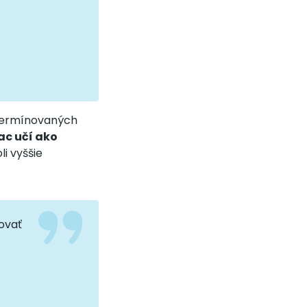
, termínovaných
ac učí ako
li vyššie
tovať