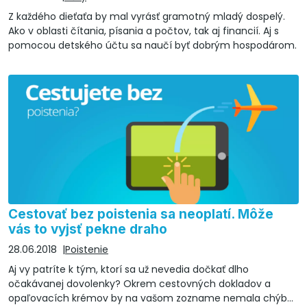
Z každého dieťaťa by mal vyrásť gramotný mladý dospelý.
Ako v oblasti čítania, písania a počtov, tak aj financií. Aj s
pomocou detského účtu sa naučí byť dobrým hospodárom.
Cestovať bez poistenia sa neoplatí. Môže
vás to vyjsť pekne draho
28.06.2018
Poistenie
Aj vy patríte k tým, ktorí sa už nevedia dočkať dlho
očakávanej dovolenky? Okrem cestovných dokladov a
opaľovacích krémov by na vašom zozname nemala chýbať