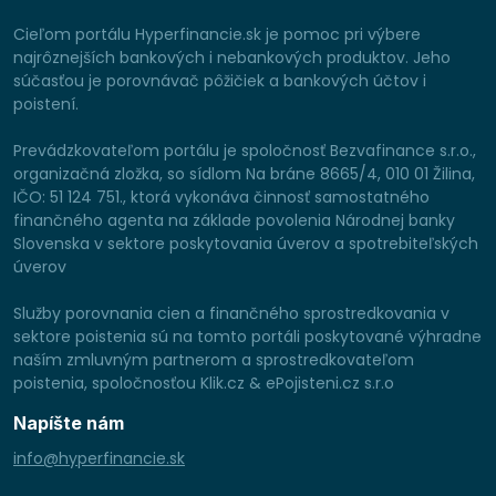
Cieľom portálu Hyperfinancie.sk je pomoc pri výbere
najrôznejších bankových i nebankových produktov. Jeho
súčasťou je porovnávač pôžičiek a bankových účtov i
poistení.
Prevádzkovateľom portálu je spoločnosť Bezvafinance s.r.o.,
organizačná zložka, so sídlom Na bráne 8665/4, 010 01 Žilina,
IČO: 51 124 751., ktorá vykonáva činnosť samostatného
finančného agenta na základe povolenia Národnej banky
Slovenska v sektore poskytovania úverov a spotrebiteľských
úverov
Služby porovnania cien a finančného sprostredkovania v
sektore poistenia sú na tomto portáli poskytované výhradne
naším zmluvným partnerom a sprostredkovateľom
poistenia, spoločnosťou Klik.cz & ePojisteni.cz s.r.o
Napíšte nám
info@hyperfinancie.sk