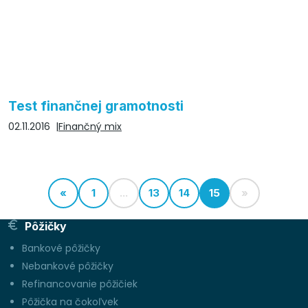
Test finančnej gramotnosti
02.11.2016
Finančný mix
«
1
...
13
14
15
»
Pôžičky
Bankové pôžičky
Nebankové pôžičky
Refinancovanie pôžičiek
Pôžička na čokoľvek