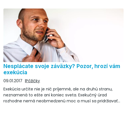
veľmi dôležitá položka – cestovné poistenie.
Nesplácate svoje záväzky? Pozor, hrozí vám
exekúcia
09.01.2017
Pôžičky
Exekúcia určite nie je nič príjemné, ale na druhú stranu,
neznamená to ešte ani koniec sveta. Exekučný úrad
rozhodne nemá neobmedzenú moc a musí sa pridržiavať
zákonov.