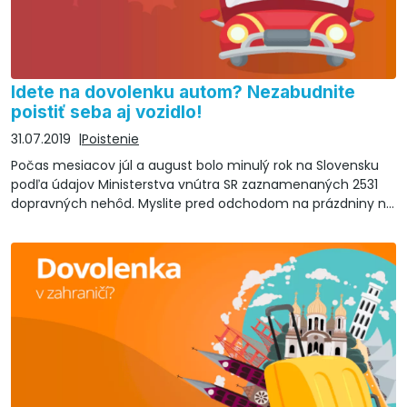
Idete na dovolenku autom? Nezabudnite
poistiť seba aj vozidlo!
31.07.2019
Poistenie
Počas mesiacov júl a august bolo minulý rok na Slovensku
podľa údajov Ministerstva vnútra SR zaznamenaných 2531
dopravných nehôd. Myslite pred odchodom na prázdniny na
to, že sa treba poistiť seba aj vaše vozidlo.