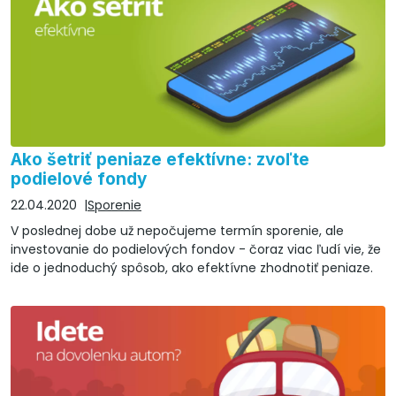
Ako šetriť peniaze efektívne: zvoľte
podielové fondy
22.04.2020
Sporenie
V poslednej dobe už nepočujeme termín sporenie, ale
investovanie do podielových fondov - čoraz viac ľudí vie, že
ide o jednoduchý spôsob, ako efektívne zhodnotiť peniaze.