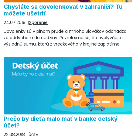
Chystáte sa dovolenkovať v zahraničí? Tu
môžete ušetriť
24.07.2019
Sporenie
Dovolenky sú v plnom prúde a mnoho Slovákov odchádza
za oddychom do cudziny. Pozreli sme sa, čo ovplyvňuje
výslednú sumu, ktorú z vreckového v krajine zaplatíme.
Prečo by dieťa malo mať v banke detský
účet?
22.08.2018
Účty