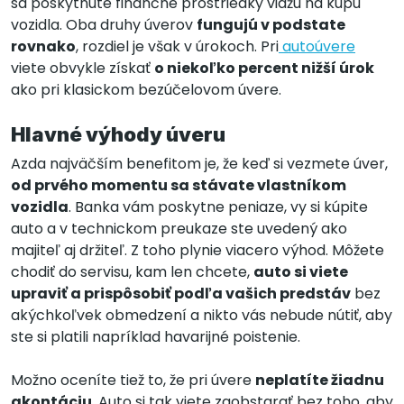
sa poskytnuté finančné prostriedky viažu na kúpu
vozidla. Oba druhy úverov
fungujú v podstate
rovnako
, rozdiel je však v úrokoch. Pri
autoúvere
viete obvykle získať
o niekoľko percent nižší úrok
ako pri klasickom bezúčelovom úvere.
Hlavné výhody úveru
Azda najväčším benefitom je, že keď si vezmete úver,
od prvého momentu sa stávate vlastníkom
vozidla
. Banka vám poskytne peniaze, vy si kúpite
auto a v technickom preukaze ste uvedený ako
majiteľ aj držiteľ. Z toho plynie viacero výhod. Môžete
chodiť do servisu, kam len chcete,
auto si viete
upraviť a prispôsobiť podľa vašich predstáv
bez
akýchkoľvek obmedzení a nikto vás nebude nútiť, aby
ste si platili napríklad havarijné poistenie.
Možno oceníte tiež to, že pri úvere
neplatíte žiadnu
akontáciu
. Auto si tak viete zaobstarať bez toho, aby