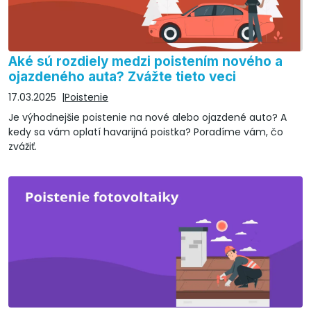
Aké sú rozdiely medzi poistením nového a
ojazdeného auta? Zvážte tieto veci
17.03.2025
Poistenie
Je výhodnejšie poistenie na nové alebo ojazdené auto? A
kedy sa vám oplatí havarijná poistka? Poradíme vám, čo
zvážiť.