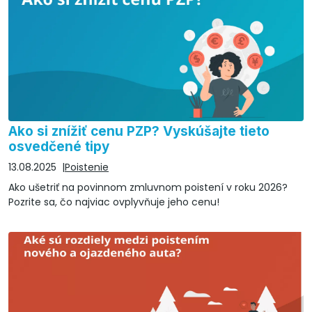
Ako si znížiť cenu PZP? Vyskúšajte tieto
osvedčené tipy
13.08.2025
Poistenie
Ako ušetriť na povinnom zmluvnom poistení v roku 2026?
Pozrite sa, čo najviac ovplyvňuje jeho cenu!