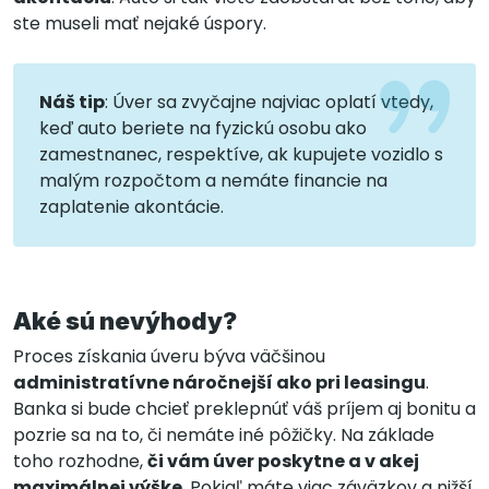
ste museli mať nejaké úspory.
Náš tip
: Úver sa zvyčajne najviac oplatí vtedy,
keď auto beriete na fyzickú osobu ako
zamestnanec, respektíve, ak kupujete vozidlo s
malým rozpočtom a nemáte financie na
zaplatenie akontácie.
Aké sú nevýhody?
Proces získania úveru býva väčšinou
administratívne náročnejší ako pri leasingu
.
Banka si bude chcieť preklepnúť váš príjem aj bonitu a
pozrie sa na to, či nemáte iné pôžičky. Na základe
toho rozhodne,
či vám úver poskytne a v akej
maximálnej výške
. Pokiaľ máte viac záväzkov a nižší