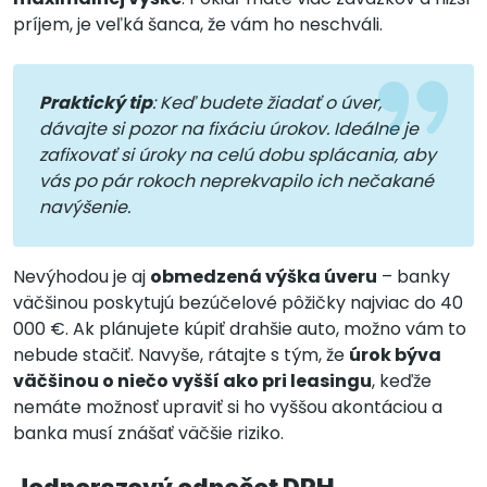
príjem, je veľká šanca, že vám ho neschváli.
Praktický tip
: Keď budete žiadať o úver,
dávajte si pozor na fixáciu úrokov. Ideálne je
zafixovať si úroky na celú dobu splácania, aby
vás po pár rokoch neprekvapilo ich nečakané
navýšenie.
Nevýhodou je aj
obmedzená výška úveru
– banky
väčšinou poskytujú bezúčelové pôžičky najviac do 40
000 €. Ak plánujete kúpiť drahšie auto, možno vám to
nebude stačiť. Navyše, rátajte s tým, že
úrok býva
väčšinou o niečo vyšší ako pri leasingu
, keďže
nemáte možnosť upraviť si ho vyššou akontáciou a
banka musí znášať väčšie riziko.
Jednorazový odpočet DPH