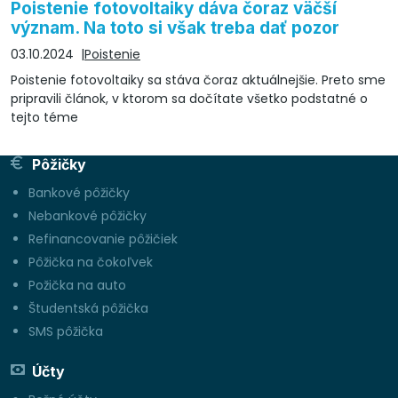
Poistenie fotovoltaiky dáva čoraz väčší
význam. Na toto si však treba dať pozor
03.10.2024
Poistenie
Poistenie fotovoltaiky sa stáva čoraz aktuálnejšie. Preto sme
pripravili článok, v ktorom sa dočítate všetko podstatné o
tejto téme
Pôžičky
Bankové pôžičky
Nebankové pôžičky
Refinancovanie pôžičiek
Pôžička na čokoľvek
Požička na auto
Študentská pôžička
SMS pôžička
Účty