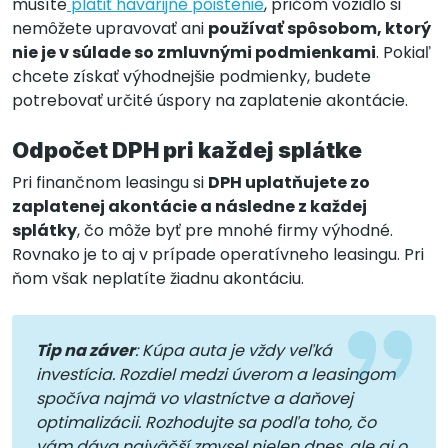
musíte
platiť havarijné poistenie
, pričom vozidlo si
nemôžete upravovať ani
používať spôsobom, ktorý
nie je v súlade so zmluvnými podmienkami
. Pokiaľ
chcete získať výhodnejšie podmienky, budete
potrebovať určité úspory na zaplatenie akontácie.
Odpočet DPH pri každej splátke
Pri finančnom leasingu si
DPH uplatňujete zo
zaplatenej akontácie a následne z každej
splátky
, čo môže byť pre mnohé firmy výhodné.
Rovnako je to aj v prípade operatívneho leasingu. Pri
ňom však neplatíte žiadnu akontáciu.
Tip na záver
: Kúpa auta je vždy veľká
investícia. Rozdiel medzi úverom a leasingom
spočíva najmä vo vlastníctve a daňovej
optimalizácii. Rozhodujte sa podľa toho, čo
vám dáva najväčší zmysel nielen dnes, ale aj o