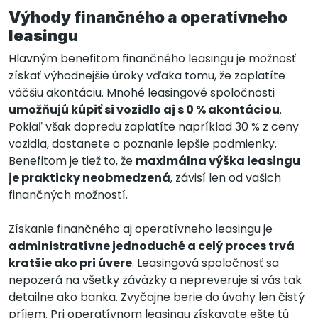
Výhody finančného a operatívneho
leasingu
Hlavným benefitom finančného leasingu je možnosť
získať výhodnejšie úroky vďaka tomu, že zaplatíte
väčšiu akontáciu. Mnohé leasingové spoločnosti
umožňujú kúpiť si vozidlo aj s 0 % akontáciou
.
Pokiaľ však dopredu zaplatíte napríklad 30 % z ceny
vozidla, dostanete o poznanie lepšie podmienky.
Benefitom je tiež to, že
maximálna výška leasingu
je prakticky neobmedzená
, závisí len od vašich
finančných možností.
Získanie finančného aj operatívneho leasingu je
administratívne jednoduché a celý proces trvá
kratšie ako pri úvere
. Leasingová spoločnosť sa
nepozerá na všetky záväzky a nepreveruje si vás tak
detailne ako banka. Zvyčajne berie do úvahy len čistý
príjem. Pri operatívnom leasingu získavate ešte tú