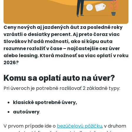
Ceny nových aj jazdených áut za posledné roky
vzrástli o desiatky percent. Aj preto čoraz viac
Slovákov hľadá možnosti, ako si kúpu auta
rozumne rozložiť v čase – najčastejšie cez úver
alebo leasing. Ktorá možnosť sa viac oplatí v roku
2026?
Komu sa oplatí auto na úver?
Pri úveroch je potrebné rozlišovať 2 základné typy:
klasické spotrebné úvery,
autoúvery
.
V prvom prípade ide o
bezúčelovú pôžičku
, v druhom