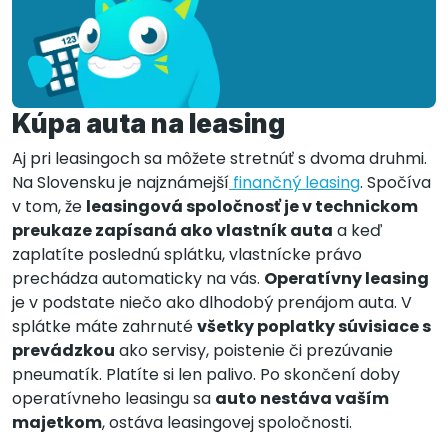
Kúpa auta na leasing
Aj pri leasingoch sa môžete stretnúť s dvoma druhmi.
Na Slovensku je najznámejší
finančný leasing
. Spočíva
v tom, že
leasingová spoločnosť je v technickom
preukaze zapísaná ako vlastník auta
a keď
zaplatíte poslednú splátku, vlastnícke právo
prechádza automaticky na vás.
Operatívny leasing
je v podstate niečo ako dlhodobý prenájom auta. V
splátke máte zahrnuté
všetky poplatky súvisiace s
prevádzkou
ako servisy, poistenie či prezúvanie
pneumatík. Platíte si len palivo. Po skončení doby
operatívneho leasingu sa
auto nestáva vaším
majetkom
, ostáva leasingovej spoločnosti.