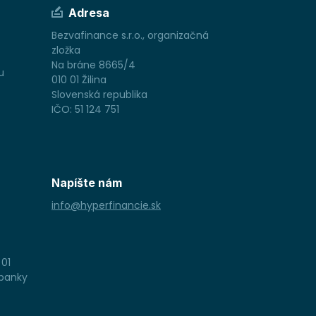
Adresa
Bezvafinance s.r.o., organizačná
zložka
Na bráne 8665/4
u
010 01 Žilina
Slovenská republika
IČO: 51 124 751
Napíšte nám
info@hyperfinancie.sk
 01
 banky