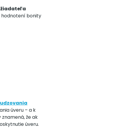
 žiadateľa
i hodnotení bonity
udzovania
ania úveru – a k
y znamená, že ak
skytnutie úveru.