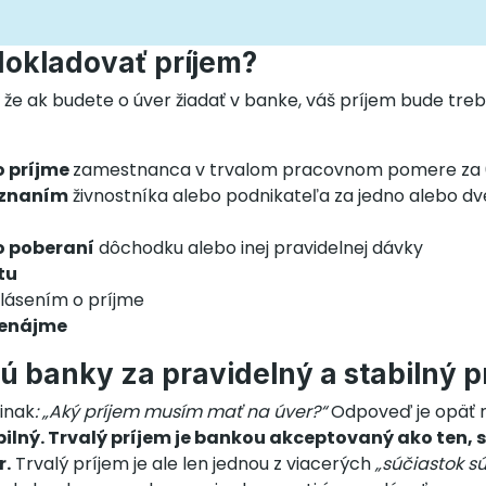
dokladovať príjem?
, že ak budete o úver žiadať v banke, váš príjem bude tre
o príjme
zamestnanca v trvalom pracovnom pomere za 
iznaním
živnostníka alebo podnikateľa za jedno alebo d
o poberaní
dôchodku alebo inej pravidelnej dávky
tu
lásením o príjme
renájme
ú banky za pravidelný a stabilný p
inak
: „Aký príjem musím mať na úver?“
Odpoveď je opäť 
bilný. Trvalý príjem je bankou akceptovaný ako ten,
r.
Trvalý príjem je ale len jednou z viacerých
„súčiastok sú