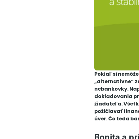
Pokiaľ si nemôže
„alternatívne“ z
nebankovky. Napr
dokladovania prí
žiadateľa. Všet
požičiavať finan
úver. Čo teda ba
Bonita a pr