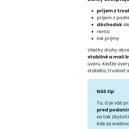
príjem z trv
príjem z podn
dôchodok
al
renta
iné príjmy
Všetky druhy akce
stabilné a mali 
úveru. Keďže úver
stabilita, trvalosť
Náš tip
To, či je váš
pred podaním
sa tak zbytoč
kde sú evidova