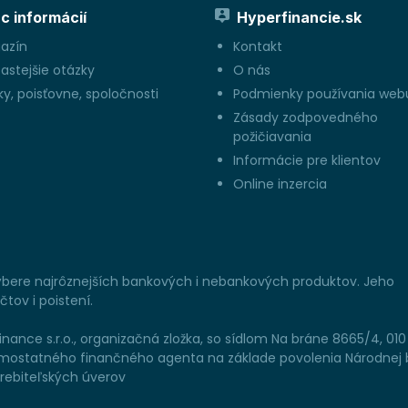
c informácií
Hyperfinancie.sk
azín
Kontakt
astejšie otázky
O nás
y, poisťovne, spoločnosti
Podmienky používania web
Zásady zodpovedného
požičiavania
Informácie pre klientov
Online inzercia
výbere najrôznejších bankových i nebankových produktov. Jeho
tov i poistení.
ance s.r.o., organizačná zložka, so sídlom Na bráne 8665/4, 010
sť samostatného finančného agenta na základe povolenia Národnej
trebiteľských úverov