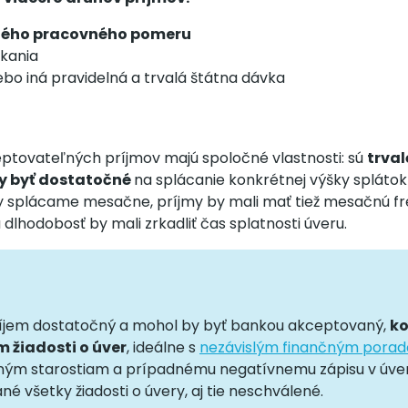
alého pracovného pomeru
ikania
ebo iná pravidelná a trvalá štátna dávka
ptovateľných príjmov majú spoločné vlastnosti: sú
trval
by byť dostatočné
na splácanie konkrétnej výšky spláto
y splácame mesačne, príjmy by mali mať tiež mesačnú fr
 a dlhodobosť by mali zrkadliť čas splatnosti úveru.
 príjem dostatočný a mohol by byť bankou akceptovaný,
ko
 žiadosti o úver
, ideálne s
nezávislým finančným pora
ným starostiam a prípadnému negatívnemu zápisu v úver
né všetky žiadosti o úvery, aj tie neschválené.