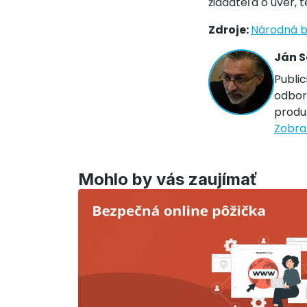
žiadateľa o úver,
Zdroje:
Národná b
Ján S
Public
odbor
produ
Zobraz
Mohlo by vás zaujímať