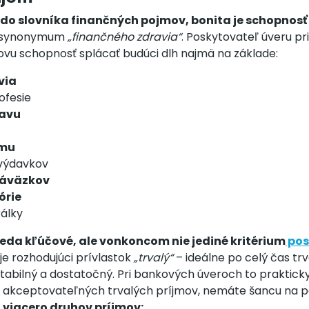
do slovníka finančných pojmov, bonita je schopnosť
j synonymum
„finančného zdravia“
. Poskytovateľ úveru pr
ľovu schopnosť splácať budúci dlh najmä na základe:
via
ofesie
tavu
jmu
 výdavkov
záväzkov
órie
álky
 teda kľúčové, ale vonkoncom nie jediné kritérium
pos
 je rozhodujúci prívlastok
„trvalý“
– ideálne po celý čas trv
stabilný a dostatočný. Pri bankových úveroch to praktick
 akceptovateľných trvalých príjmov, nemáte šancu na po
 viacero druhov príjmov: