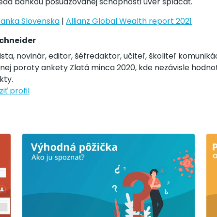
 teda bankou posudzovanej schopnosti úver splácať.
anka Slovenska
|
Allianz Global Wealth report 2021
chneider
ista, novinár, editor, šéfredaktor, učiteľ, školiteľ komunik
nej poroty ankety Zlatá minca 2020, kde nezávisle hodnot
kty.
iť profil