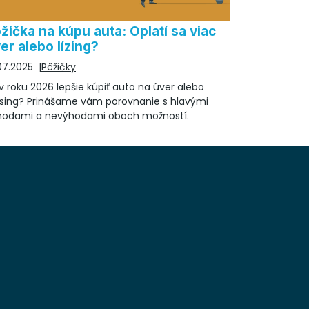
žička na kúpu auta: Oplatí sa viac
er alebo lízing?
07.2025
Pôžičky
v roku 2026 lepšie kúpiť auto na úver alebo
asing? Prinášame vám porovnanie s hlavými
hodami a nevýhodami oboch možností.