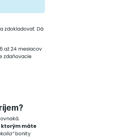
ba zdokladovať. Dá
6 až 24 mesiacov
ve zdaňovacie
ríjem?
rovnaká.
 s ktorým máte
kolia“
bonity