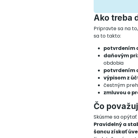
Ako treba 
Pripravte sa na to
sa to takto:
potvrdením 
daňovým pr
obdobia
potvrdením 
výpisom z úč
čestným preh
zmluvou o p
Čo považuj
Skúsme sa opýtať 
Pravidelný a sta
šancu získať úve