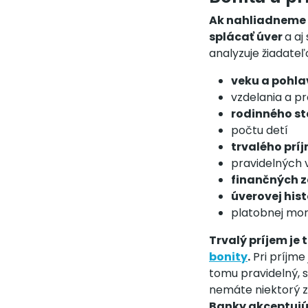
Ak nahliadneme 
splácať úver
a a
analyzuje žiadate
veku a pohla
vzdelania a pr
rodinného s
počtu detí
trvalého prí
pravidelných
finančných 
úverovej hist
platobnej mor
Trvalý príjem je
bonity
.
Pri príjme
tomu pravidelný, 
nemáte niektorý z
Banky akceptujú