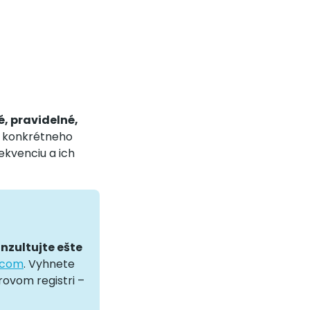
é, pravidelné,
k konkrétneho
ekvenciu a ich
nzultujte ešte
dcom
. Vyhnete
ovom registri –