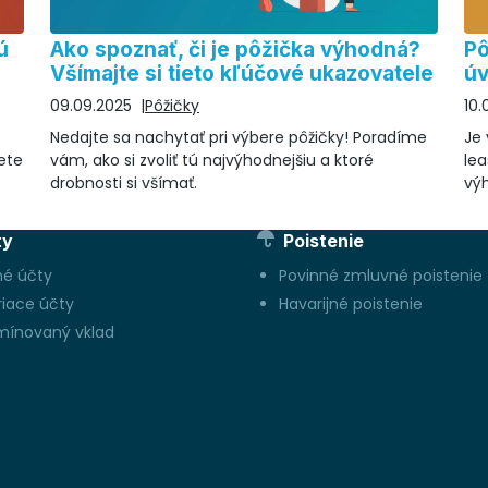
ú
Ako spoznať, či je pôžička výhodná?
Pô
Všímajte si tieto kľúčové ukazovatele
úv
09.09.2025
Pôžičky
10.
Nedajte sa nachytať pri výbere pôžičky! Poradíme
Je 
ete
vám, ako si zvoliť tú najvýhodnejšiu a ktoré
le
drobnosti si všímať.
vý
ty
Poistenie
né účty
Povinné zmluvné poistenie
riace účty
Havarijné poistenie
mínovaný vklad