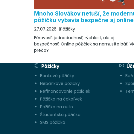
Mnoho Slovákov netuší, že modern
pôžičku vybavia bezpečne aj online
27.07.2026
Pôžičky
Férovosť, jednoduchosť, rýchlosť, ale aj
bezpečnosť. Online pôžičiek sa nemusíte báť. Vi
prečo?
Pôžičky
Úč
Bankové pôžičky
Bež
Nebankové pôžičky
Spo
Refinancovanie pôžičiek
Ter
Pôžička na čokoľvek
Požička na auto
Študentská pôžička
SMS pôžička