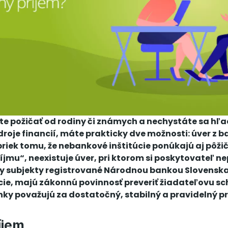
te požičať od rodiny či známych a nechystáte sa hľa
droje financií, máte prakticky dve možnosti: úver z b
iek tomu, že nebankové inštitúcie ponúkajú aj pôži
jmu“, neexistuje úver, pri ktorom si poskytovateľ ne
ky subjekty registrované Národnou bankou Slovenska
cie, majú zákonnú povinnosť preveriť žiadateľovu s
nky považujú za dostatočný, stabilný a pravidelný p
íjem