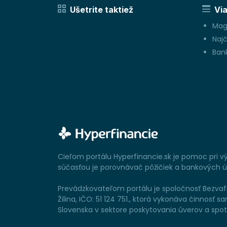
Ušetrite taktiež
Via
Mag
Najč
Bank
Cieľom portálu Hyperfinancie.sk je pomoc pri 
súčasťou je porovnávač pôžičiek a bankových úč
Prevádzkovateľom portálu je spoločnosť Bezvafin
Žilina, IČO: 51 124 751., ktorá vykonáva činno
Slovenska v sektore poskytovania úverov a spo