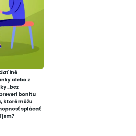
dať iné
anky alebo z
čky „bez
preverí bonitu
, ktoré môžu
chopnosť splácať
ríjem?