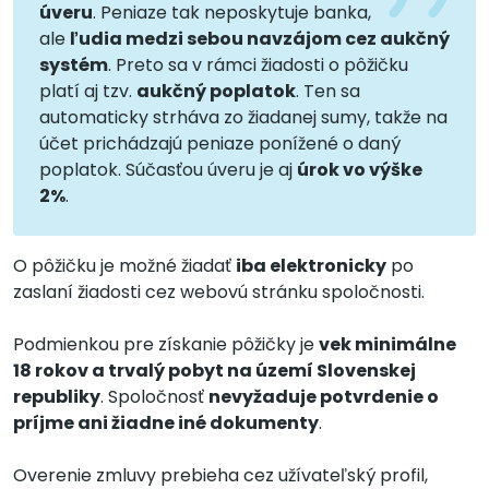
úveru
. Peniaze tak neposkytuje banka,
ale
ľudia medzi sebou navzájom cez aukčný
systém
. Preto sa v rámci žiadosti o pôžičku
platí aj tzv.
aukčný poplatok
. Ten sa
automaticky strháva zo žiadanej sumy, takže na
účet prichádzajú peniaze ponížené o daný
poplatok. Súčasťou úveru je aj
úrok vo výške
2%
.
O pôžičku je možné žiadať
iba elektronicky
po
zaslaní žiadosti cez webovú stránku spoločnosti.
Podmienkou pre získanie pôžičky je
vek minimálne
18 rokov a trvalý pobyt na území Slovenskej
republiky
. Spoločnosť
nevyžaduje potvrdenie o
príjme ani žiadne iné dokumenty
.
Overenie zmluvy prebieha cez užívateľský profil,