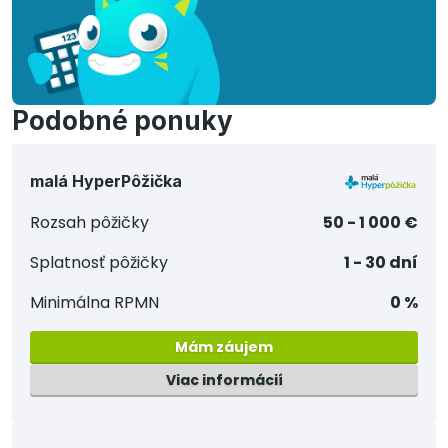
Podobné ponuky
malá HyperPôžička
Rozsah pôžičky
50 - 1 000 €
Splatnosť pôžičky
1 - 30 dní
Minimálna RPMN
0 %
Mám záujem
Viac informácií