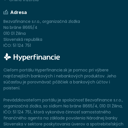
Adresa
Bezvafinance s.r.o., organizačná zložka
Na bráne 8665/4
010 01 Žilina
Slovenská republika
IČO: 51 124 751
Cieľom portálu Hyperfinancie.sk je pomoc pri výbere
najrôznejších bankových i nebankových produktov. Jeho
súčasťou je porovnávač pôžičiek a bankových účtov i
poistení.
Prevádzkovateľom portálu je spoločnosť Bezvafinance s.r.o.,
organizačná zložka, so sídlom Na bráne 8665/4, 010 01 Žilina,
IČO: 51 124 751., ktorá vykonáva činnosť samostatného
finančného agenta na základe povolenia Národnej banky
Slovenska v sektore poskytovania úverov a spotrebiteľských