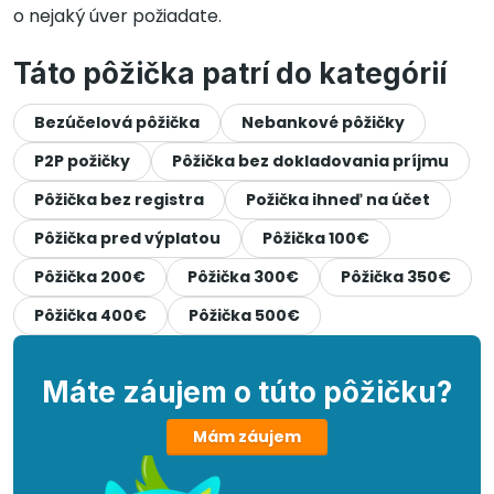
o nejaký úver požiadate.
Táto pôžička patrí do kategórií
Bezúčelová pôžička
Nebankové pôžičky
P2P požičky
Pôžička bez dokladovania príjmu
Pôžička bez registra
Požička ihneď na účet
Pôžička pred výplatou
Pôžička 100€
Pôžička 200€
Pôžička 300€
Pôžička 350€
Pôžička 400€
Pôžička 500€
Máte záujem o túto pôžičku?
Mám záujem