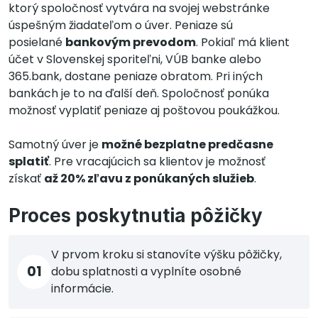
ktorý spoločnosť vytvára na svojej webstránke
úspešným žiadateľom o úver. Peniaze sú
posielané
bankovým prevodom
. Pokiaľ má klient
účet v Slovenskej sporiteľni, VÚB banke alebo
365.bank, dostane peniaze obratom. Pri iných
bankách je to na ďalší deň. Spoločnosť ponúka
možnosť vyplatiť peniaze aj poštovou poukážkou.
Samotný úver je
možné bezplatne predčasne
splatiť
. Pre vracajúcich sa klientov je možnosť
získať
až 20% zľavu z ponúkaných služieb
.
Proces poskytnutia pôžičky
V prvom kroku si stanovíte výšku pôžičky,
01
dobu splatnosti a vyplníte osobné
informácie.