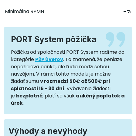
Minimálna RPMN
- %
PORT System pôžička
Pôžička od spoločnosti PORT System radíme do
kategórie
P2P úverov
. To znamená, že peniaze
nepožičiava banka, ale ľudia medzi sebou
navzájom. V rámci tohto modelu je možné
žiadať sumu
v rozmedzí 50€ až 500€ pri
splatnosti 15 - 30 dní
. Vybavenie žiadosti
je
bezplatné
, platí sa však
aukčný poplatok a
úrok
.
Výhody a nevýhody