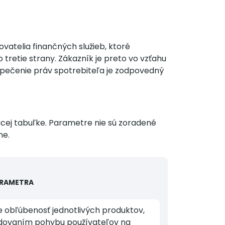
vatelia finančných služieb, ktoré
retie strany. Zákazník je preto vo vzťahu
ezpečenie práv spotrebiteľa je zodpovedný
úcej tabuľke. Parametre nie sú zoradené
ne.
ARAMETRA
me obľúbenosť jednotlivých produktov,
edovaním pohybu používateľov na