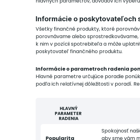
hlavných parametrov, dôvodov ich výberu
Informácie o poskytovateľoch 
Všetky finančné produkty, ktoré porovnáva
porovnávame alebo sprostredkovávame, sú 
k nim v pozícii spotrebiteľa a môže upla
poskytovateľ finančného produktu.
Informácie o parametroch radenia po
Hlavné parametre určujúce poradie ponúk a
podľa ich relatívnej dôležitosti v poradí. 
HLAVNÝ
PARAMETER
RADENIA
Spokojnosť naši
Popularita
aby sme vám mo