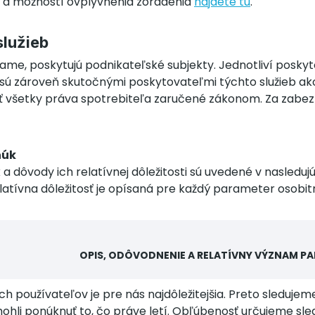
 a možností ovplyvnenia zoradenia
nájdete tu
.
služieb
me, poskytujú podnikateľské subjekty. Jednotliví poskyto
zároveň skutočnými poskytovateľmi týchto služieb ako t
tniť všetky práva spotrebiteľa zaručené zákonom. Za zab
núk
 dôvody ich relatívnej dôležitosti sú uvedené v nasleduj
Relatívna dôležitosť je opísaná pre každý parameter osobit
OPIS, ODÔVODNENIE A RELATÍVNY VÝZNAM P
ch používateľov je pre nás najdôležitejšia. Preto sleduje
hli ponúknuť to, čo práve letí. Obľúbenosť určujeme sl