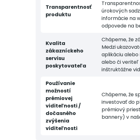
Transparentnos
Transparentnosť
úrokových sadzi
produktu
informácie na w
odpovede na be
Chápeme, že zák
Kvalita
Medzi ukazovate
zákazníckeho
aplikáciu alebo
servisu
alebo či verite
poskytovateľa
inštruktážne vi
Používanie
možností
Chápeme, že sp
prémiovej
investovať do p
viditeľnosti /
prémiový priest
dočasného
bannery) v naš
zvýšenia
viditeľnosti