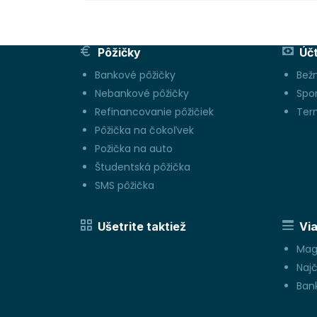
Pôžičky
Úč
Bankové pôžičky
Bež
Nebankové pôžičky
Spo
Refinancovanie pôžičiek
Ter
Pôžička na čokoľvek
Požička na auto
Študentská pôžička
SMS pôžička
Ušetrite taktiež
Via
Mag
Najč
Bank