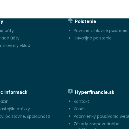
ty
Poistenie
né účty
Povinné zmluvné poistenie
riace účty
Havarijné poistenie
mínovaný vklad
c informácií
Hyperfinancie.sk
azín
Kontakt
astejšie otázky
O nás
y, poisťovne, spoločnosti
Podmienky používania web
Zásady zodpovedného