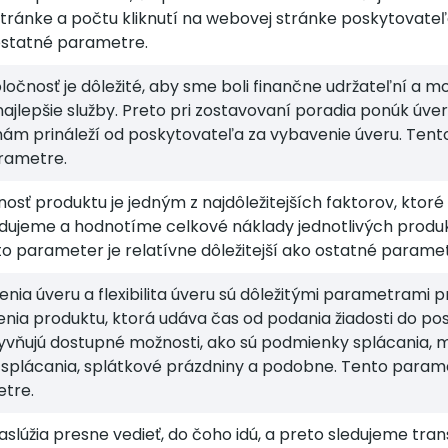
tránke a počtu kliknutí na webovej stránke poskytovateľ
 ostatné parametre.
ločnosť je dôležité, aby sme boli finančne udržateľní a 
najlepšie služby. Preto pri zostavovaní poradia ponúk úv
 nám prináleží od poskytovateľa za vybavenie úveru. Tento
rametre.
sť produktu je jedným z najdôležitejších faktorov, ktoré 
ledujeme a hodnotíme celkové náklady jednotlivých produ
o parameter je relatívne dôležitejší ako ostatné paramet
enia úveru a flexibilita úveru sú dôležitými parametrami p
enia produktu, ktorá udáva čas od podania žiadosti do posky
vňujú dostupné možnosti, ako sú podmienky splácania, m
splácania, splátkové prázdniny a podobne. Tento paramet
tre.
 zaslúžia presne vedieť, do čoho idú, a preto sledujeme t