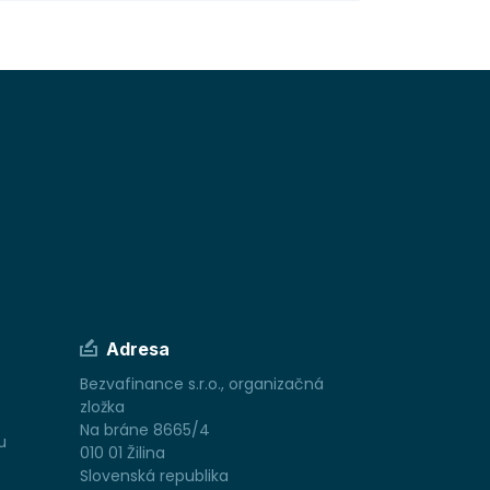
Adresa
Bezvafinance s.r.o., organizačná
zložka
Na bráne 8665/4
u
010 01 Žilina
Slovenská republika