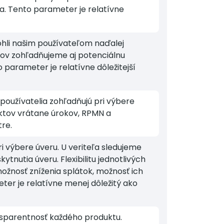
a. Tento parameter je relatívne
mohli našim používateľom naďalej
erov zohľadňujeme aj potenciálnu
 parameter je relatívne dôležitejší
používatelia zohľadňujú pri výbere
ktov vrátane úrokov, RPMN a
re.
ri výbere úveru. U veriteľa sledujeme
tnutia úveru. Flexibilitu jednotlivých
ožnosť zníženia splátok, možnosť ich
er je relatívne menej dôležitý ako
ransparentnosť každého produktu.