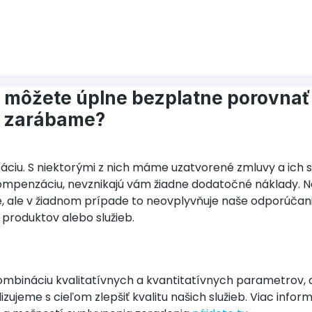
i môžete úplne bezplatne porovnať
a zarábame?
iu. S niektorými z nich máme uzatvorené zmluvy a ich s
ompenzáciu, nevznikajú vám žiadne dodatočné náklady. N
 ale v žiadnom prípade to neovplyvňuje naše odporúčani
 produktov alebo služieb.
mbináciu kvalitatívnych a kvantitatívnych parametrov, 
ujeme s cieľom zlepšiť kvalitu našich služieb. Viac info