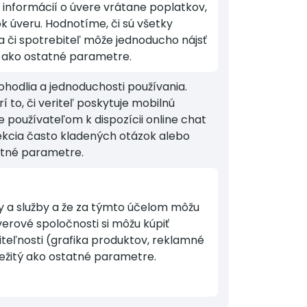
nformácií o úvere vrátane poplatkov,
k úveru. Hodnotíme, či sú všetky
a či spotrebiteľ môže jednoducho nájsť
ý ako ostatné parametre.
hodlia a jednoduchosti používania.
 to, či veriteľ poskytuje mobilnú
e používateľom k dispozícii online chat
 sekcia často kladených otázok alebo
tatné parametre.
 a služby a že za týmto účelom môžu
erové spoločnosti si môžu kúpiť
iteľnosti (grafika produktov, reklamné
ežitý ako ostatné parametre.