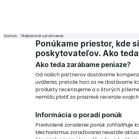
Domov
Reklamné oznámenie
Ponúkame priestor, kde s
poskytovateľov. Ako ted
Ako teda zarábame peniaze?
Od našich partnerov dostávame kompenzác
uváženia, pretože hoci za ne dostávame k
produkty recenzujeme a o ktorých píšeme,
nemôžu platiť za priaznivé recenzie svojich
Informácia o poradí ponúk
Predvolené zoradenie ponúk zohľadňuje ko
Mechanizmus zoraďovania neustále aktualiz