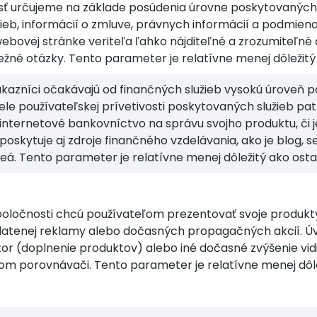
ť určujeme na základe posúdenia úrovne poskytovaných i
eb, informácií o zmluve, právnych informácií a podmieno
ebovej stránke veriteľa ľahko nájditeľné a zrozumiteľné 
žné otázky. Tento parameter je relatívne menej dôležit
azníci očakávajú od finančných služieb vysokú úroveň po
le používateľskej prívetivosti poskytovaných služieb patrí
 internetové bankovníctvo na správu svojho produktu, či j
ľ poskytuje aj zdroje finančného vzdelávania, ako je blog,
deá. Tento parameter je relatívne menej dôležitý ako os
oločnosti chcú používateľom prezentovať svoje produkty
latenej reklamy alebo dočasných propagačných akcií. Úv
or (doplnenie produktov) alebo iné dočasné zvýšenie vid
om porovnávači. Tento parameter je relatívne menej dôl