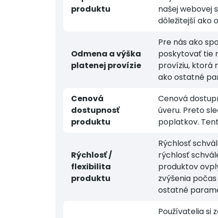
produktu
našej webovej s
dôležitejší ako
Pre nás ako spo
Odmena a výška
poskytovať tie 
platenej provízie
províziu, ktorá
ako ostatné pa
Cenová
Cenová dostupno
dostupnosť
úveru. Preto s
produktu
poplatkov. Tent
Rýchlosť schvál
Rýchlosť /
rýchlosť schvál
flexibilita
produktov ovply
produktu
zvýšenia počas 
ostatné parame
Používatelia si