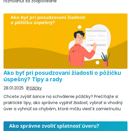
rozhodnúť sa zodpovedne
Ako byť pri posudzovaní žiadosti o pôžičku
úspešný? Tipy a rady
28.01.2025
Pôžičky
Chcete zvýšiť šance na schválenie pôžičky? Prečítajte si
praktické tipy, ako správne vyplniť žiadosť, vybrať si vhodný
úver a vyhnúť sa chybám, ktoré môžu viesť k zamietnutiu