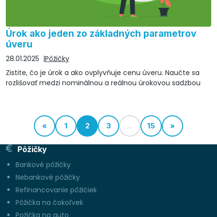
Úrok ako jeden zo základných parametrov
úveru
28.01.2025
Pôžičky
Zistite, čo je úrok a ako ovplyvňuje cenu úveru. Naučte sa
rozlišovať medzi nominálnou a reálnou úrokovou sadzbou
«
1
2
3
...
15
»
Pôžičky
Bankové pôžičky
Nebankové pôžičky
Refinancovanie pôžičiek
Pôžička na čokoľvek
Požička na auto