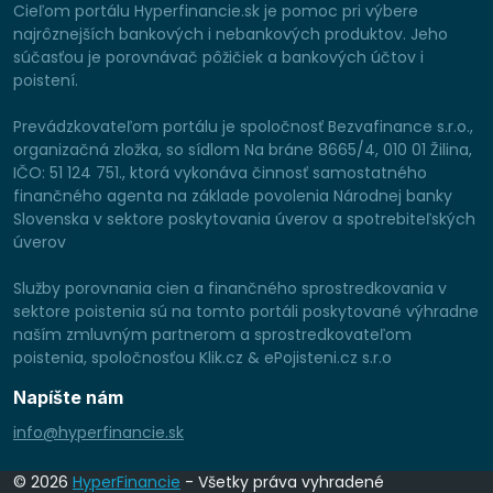
Cieľom portálu Hyperfinancie.sk je pomoc pri výbere
najrôznejších bankových i nebankových produktov. Jeho
súčasťou je porovnávač pôžičiek a bankových účtov i
poistení.
Prevádzkovateľom portálu je spoločnosť Bezvafinance s.r.o.,
organizačná zložka, so sídlom Na bráne 8665/4, 010 01 Žilina,
IČO: 51 124 751., ktorá vykonáva činnosť samostatného
finančného agenta na základe povolenia Národnej banky
Slovenska v sektore poskytovania úverov a spotrebiteľských
úverov
Služby porovnania cien a finančného sprostredkovania v
sektore poistenia sú na tomto portáli poskytované výhradne
naším zmluvným partnerom a sprostredkovateľom
poistenia, spoločnosťou Klik.cz & ePojisteni.cz s.r.o
Napíšte nám
info@hyperfinancie.sk
© 2026
HyperFinancie
- Všetky práva vyhradené