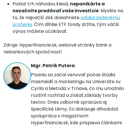
Pokiaľ trh náhodou klesá,
nepanikárte a
nezačnite predávať vaše investície
. Myslite na
to, že najväčší zisk dosiahnete
vďaka zloženému
úročeniu
. Čím dlhšie ETF fondy držíte, tým väčší
výnos môžete očakávať.
Zdroje: Hyperfinancie.sk, webové stránky bánk a
nebankových spoločností
Mgr. Patrik Putera
Písaniu sa začal venovať počas štúdia
masmédií a marketingu na Univerzite sv.
Cyrila a Metoda v Trnave, čo mu umožnilo
rozšíriť rozhľad a získať základy tvorby
textov. Dnes odborné spracúva aj
špecifické témy, čo dokazuje dlhodobá
spolupráca s magazínom
Hyperfinancie.sk, kde prispieva článkami