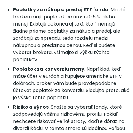
Poplatky za nákup a predaj ETF fondu
. Mnohí
brokeri majú poplatok na úrovni 0,5 % alebo
menej. Existujú dokonca aj takí, ktorí nemajú
žiadne priame poplatky za nákup a predaj, ale
zarábajú zo spreadu, teda rozdielu medzi
nákupnou a predajnou cenou. Keď si budete
vyberať brokera, všímajte si výšku týchto
poplatkov.
Poplatok za konverziu meny
. Napríklad, keď
máte účet v eurách a kupujete americké ETF v
dolároch, broker vám bude pravdepodobne
účtovať poplatok za konverziu. Sledujte preto, aká
je výška tohto poplatku.
Riziko a výnos
. Snažte sa vyberať fondy, ktoré
zodpovedajú vášmu rizikovému profilu. Pokiaľ
nechcete riskovať veľké straty, klaďte dôraz na
diverzifikáciu. V tomto smere sú ideálnou voľbou