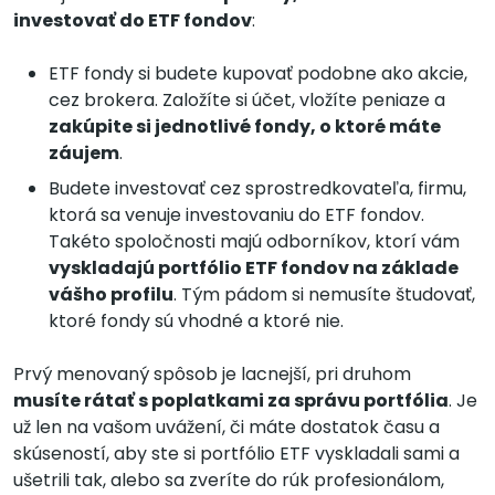
investovať do ETF fondov
:
ETF fondy si budete kupovať podobne ako akcie,
cez brokera. Založíte si účet, vložíte peniaze a
zakúpite si jednotlivé fondy, o ktoré máte
záujem
.
Budete investovať cez sprostredkovateľa, firmu,
ktorá sa venuje investovaniu do ETF fondov.
Takéto spoločnosti majú odborníkov, ktorí vám
vyskladajú portfólio ETF fondov na základe
vášho profilu
. Tým pádom si nemusíte študovať,
ktoré fondy sú vhodné a ktoré nie.
Prvý menovaný spôsob je lacnejší, pri druhom
musíte rátať s poplatkami za správu portfólia
. Je
už len na vašom uvážení, či máte dostatok času a
skúseností, aby ste si portfólio ETF vyskladali sami a
ušetrili tak, alebo sa zveríte do rúk profesionálom,