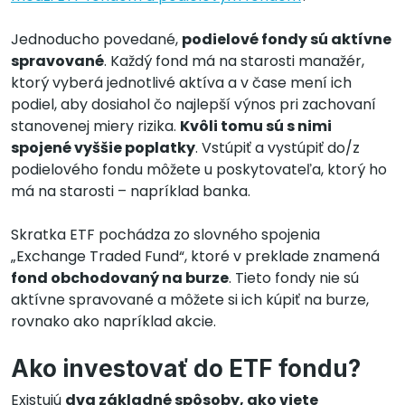
Jednoducho povedané,
podielové fondy sú aktívne
spravované
. Každý fond má na starosti manažér,
ktorý vyberá jednotlivé aktíva a v čase mení ich
podiel, aby dosiahol čo najlepší výnos pri zachovaní
stanovenej miery rizika.
Kvôli tomu sú s nimi
spojené vyššie poplatky
. Vstúpiť a vystúpiť do/z
podielového fondu môžete u poskytovateľa, ktorý ho
má na starosti – napríklad banka.
Skratka ETF pochádza zo slovného spojenia
„Exchange Traded Fund“, ktoré v preklade znamená
fond obchodovaný na burze
. Tieto fondy nie sú
aktívne spravované a môžete si ich kúpiť na burze,
rovnako ako napríklad akcie.
Ako investovať do ETF fondu?
Existujú
dva základné spôsoby, ako viete