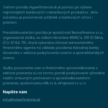
Cieľom portálu Hyperfinancie.sk je pomoc pri výbere
najrôznejších bankových i nebankových produktov. Jeho
súčasťou je porovnávač pôžičiek a bankových účtov i
poistení.
Prevádzkovateľom portálu je spoločnosť Bezvafinance s.r.o.,
organizačná zložka, so sídlom Na bráne 8665/4, 010 01 Žilina,
IČO: 51 124 751., ktorá vykonáva činnosť samostatného
finančného agenta na základe povolenia Národnej banky
Slovenska v sektore poskytovania úverov a spotrebiteľských
úverov
Služby porovnania cien a finančného sprostredkovania v
sektore poistenia sú na tomto portáli poskytované výhradne
naším zmluvným partnerom a sprostredkovateľom
poistenia, spoločnosťou Klik.cz & ePojisteni.cz s.r.o
Napíšte nám
info@hyperfinancie.sk