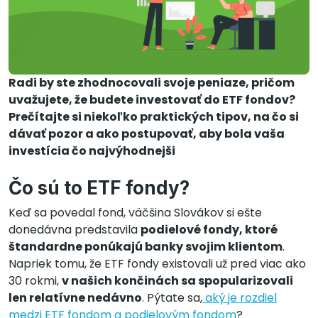
Radi by ste zhodnocovali svoje peniaze, pričom
uvažujete, že budete investovať do ETF fondov?
Prečítajte si niekoľko praktických tipov, na čo si
dávať pozor a ako postupovať, aby bola vaša
investícia čo najvýhodnejši
Čo sú to ETF fondy?
Keď sa povedal fond, väčšina Slovákov si ešte
donedávna predstavila
podielové fondy, ktoré
štandardne ponúkajú banky svojim klientom
.
Napriek tomu, že ETF fondy existovali už pred viac ako
30 rokmi,
v našich končinách sa spopularizovali
len relatívne nedávno
. Pýtate sa,
aký je rozdiel
medzi ETF fondom a podielovým fondom
?