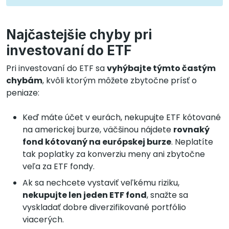
Najčastejšie chyby pri
investovaní do ETF
Pri investovaní do ETF sa
vyhýbajte týmto častým
chybám
, kvôli ktorým môžete zbytočne prísť o
peniaze:
Keď máte účet v eurách, nekupujte ETF kótované
na americkej burze, väčšinou nájdete
rovnaký
fond kótovaný na európskej burze
. Neplatíte
tak poplatky za konverziu meny ani zbytočne
veľa za ETF fondy.
Ak sa nechcete vystaviť veľkému riziku,
nekupujte len jeden ETF fond
, snažte sa
vyskladať dobre diverzifikované portfólio
viacerých.