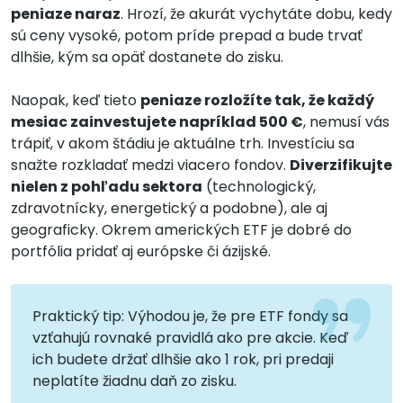
peniaze naraz
. Hrozí, že akurát vychytáte dobu, kedy
sú ceny vysoké, potom príde prepad a bude trvať
dlhšie, kým sa opäť dostanete do zisku.
Naopak, keď tieto
peniaze rozložíte tak, že každý
mesiac zainvestujete napríklad 500 €
, nemusí vás
trápiť, v akom štádiu je aktuálne trh. Investíciu sa
snažte rozkladať medzi viacero fondov.
Diverzifikujte
nielen z pohľadu sektora
(technologický,
zdravotnícky, energetický a podobne), ale aj
geograficky. Okrem amerických ETF je dobré do
portfólia pridať aj európske či ázijské.
Praktický tip: Výhodou je, že pre ETF fondy sa
vzťahujú rovnaké pravidlá ako pre akcie. Keď
ich budete držať dlhšie ako 1 rok, pri predaji
neplatíte žiadnu daň zo zisku.