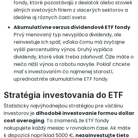
fondy, ktoré pozostávajú z desiatok alebo stoviek
silných svetových firiem z viacerých sektorov a
ideálne aj rôznych častí sveta.
Akumulatívne verzus dividendové ETF fondy
.
Prvý menovaný typ nevypláca dividendy, ale
reinvestuje ich späť, vďaka čomu má zvyčajne
vyšší percentuálny výnos. Druhý vypláca
dividendy, ktoré však treba zdaňovať. Čiže máte o
niečo nižší výnos a robotu navyše. Pokiaľ chcete
mať s investovaním čo najmenej starostí,
uprednostnite akumulatívne ETF fondy.
Stratégia investovania do ETF
Štatisticky najvýhodnejšou stratégiou pre väčšinu
investorov je
dlhodobé investovanie formou dollar
cost averaging
. To znamená, že ETF fondy
nakupujete každý mesiac v rovnakom čase. Ak máte
k dispozícii napríklad 5000 €,
nezainvestujte tieto