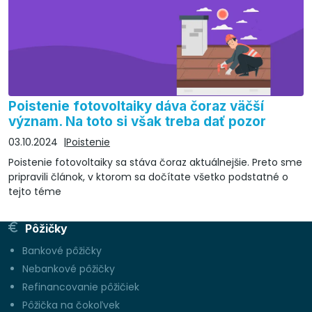
Poistenie fotovoltaiky dáva čoraz väčší
význam. Na toto si však treba dať pozor
03.10.2024
Poistenie
Poistenie fotovoltaiky sa stáva čoraz aktuálnejšie. Preto sme
pripravili článok, v ktorom sa dočítate všetko podstatné o
tejto téme
Pôžičky
Bankové pôžičky
Nebankové pôžičky
Refinancovanie pôžičiek
Pôžička na čokoľvek