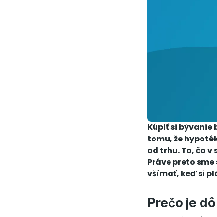
Kúpiť si bývanie
tomu, že hypotéky
od trhu. To, čo v
Práve preto sme s
všímať, keď si p
Prečo je d