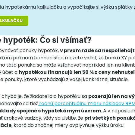
u hypotekárnu kalkulačku a vypočítajte si výšku splátky 
ALKULAČKU
 hypoték: Čo si všímať?
rovnávať ponuky hypoték,
v prvom rade sa nespoliehaj
jakom peknom banneri síce môžete vidieť, že banka XY po
no táto ponuka sa môže vzťahovať napríklad len na klient
ý účet a
hypotékou financujú len 50 % z ceny nehnute
 ponuky, ktoré vychádzajú z vašej konkrétnej situácie.
chyba je, že žiadatelia o hypotéku sa
pozerajú len na v
riavajte sa tiež
ročnú percentuálnu mieru nákladov RP
áklady spojené s hypotekárnym úverom
. A v neposled
úrokové sadzby, vždy sa uistite, že
pri všetkých ponu
xácie
, ktorá do značnej miery ovplyvňuje výšku úroku.