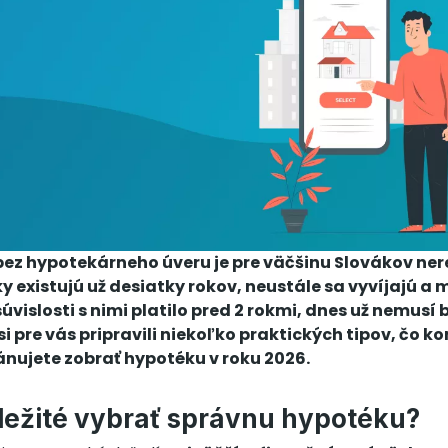
 bez hypotekárneho úveru je pre väčšinu Slovákov ner
 existujú už desiatky rokov, neustále sa vyvíjajú a m
 súvislosti s nimi platilo pred 2 rokmi, dnes už nemusí 
i pre vás pripravili niekoľko praktických tipov, čo ko
lánujete zobrať hypotéku v roku 2026.
ôležité vybrať správnu hypotéku?