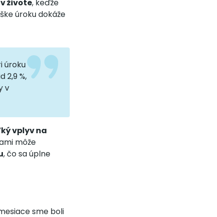
 živote
, keďže
ýške úroku dokáže
i úroku
 2,9 %,
y v
ľký vplyv na
kami môže
u
, čo sa úplne
mesiace sme boli