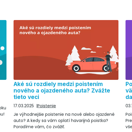
Aké sú rozdiely medzi poistením
Po
nového a ojazdeného auta? Zvážte
vä
tieto veci
da
17.03.2025
Poistenie
03.
oku
nu!
Je výhodnejšie poistenie na nové alebo ojazdené
Poi
auto? A kedy sa vám oplatí havarijná poistka?
Pre
Poradíme vám, čo zvážiť.
vš