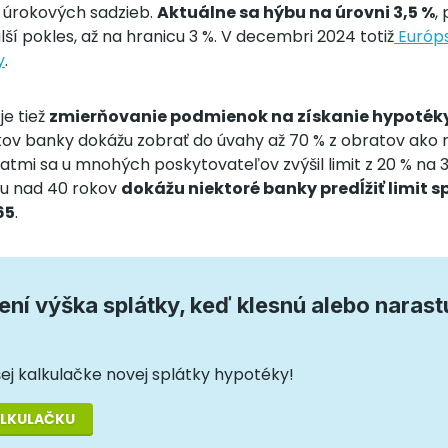
 úrokových sadzieb.
Aktuálne sa hýbu na úrovni 3,5 %
,
ší pokles, až na hranicu 3 %. V decembri 2024 totiž
Európs
y
.
je tiež
zmierňovanie podmienok na získanie hypoték
kov banky dokážu zobrať do úvahy až 70 % z obratov ako r
bratmi sa u mnohých poskytovateľov zvýšil limit z 20 % na 3
ku nad 40 rokov
dokážu niektoré banky predĺžiť limit s
65
.
ní výška splátky, keď klesnú alebo naras
ašej kalkulačke novej splátky hypotéky!
ALKULAČKU