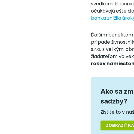
svedkami klesania
očakávajú ešte ďal
banka znížila úrok
Ďalším benefitom 
prípade živnostní
s.r.o. s veľkými o
žiadateľom vo ve
rokov namiesto 
Ako sa zme
sadzby?
Zistite to v n
ZOBRAZIŤ K