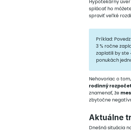
Hypotekárny úver
splácať ho môžete 
spraviť veľké rozdi
Príklad: Poved
3 % ročne zapla
zaplatili by st
ponukách jedno
Nehovoriac o tom
rodinný rozpoče
znamenať, že
mesa
zbytočne negatívne
Aktuálne t
Dnešná situácia n