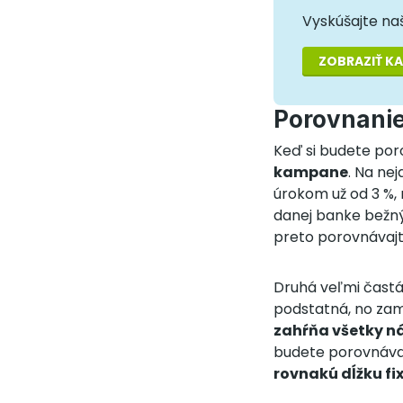
Vyskúšajte naš
ZOBRAZIŤ K
Porovnanie
Keď si budete po
kampane
. Na ne
úrokom už od 3 %, 
danej banke bežn
preto porovnávajte
Druhá veľmi častá 
podstatná, no zame
zahŕňa všetky n
budete porovnávať 
rovnakú dĺžku fi