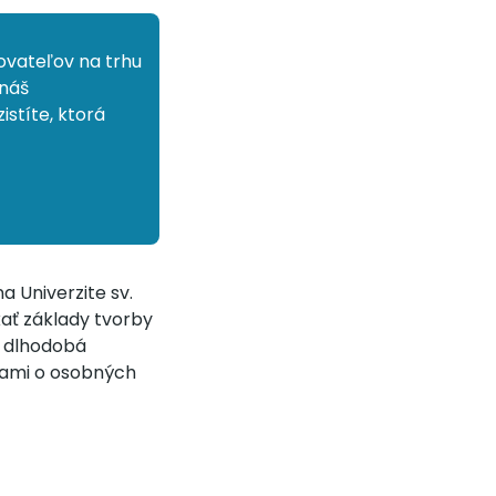
ovateľov na trhu
 náš
stíte, ktorá
 Univerzite sv.
kať základy tvorby
e dlhodobá
kami o osobných