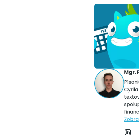
Mgr. 
Písani
Cyrila
texto
spolu
financ
Zobraz