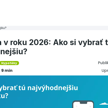
jšiu?
 v roku 2026: Ako si vybrať 
nejšiu?
Publ
Hypotéky
u
9 min
Up