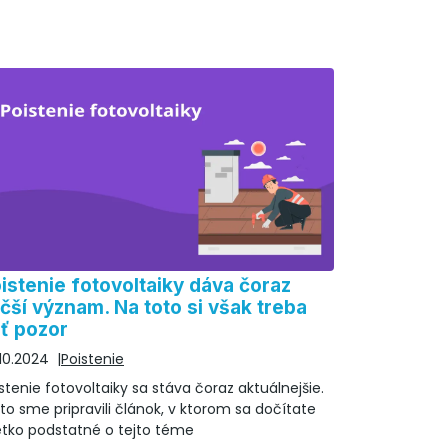
istenie fotovoltaiky dáva čoraz
čší význam. Na toto si však treba
ť pozor
10.2024
Poistenie
stenie fotovoltaiky sa stáva čoraz aktuálnejšie.
to sme pripravili článok, v ktorom sa dočítate
etko podstatné o tejto téme