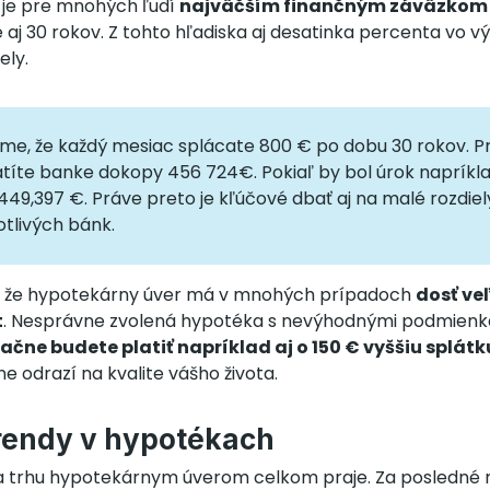
 je pre mnohých ľudí
najväčším finančným záväzkom v
aj 30 rokov. Z tohto hľadiska aj desatinka percenta vo v
ely.
zme, že každý mesiac splácate 800 € po dobu 30 rokov. Pr
títe banke dokopy 456 724€. Pokiaľ by bol úrok napríklad
e 449,397 €. Práve preto je kľúčové dbať aj na malé rozdiel
tlivých bánk.
, že hypotekárny úver má v mnohých prípadoch
dosť ve
t
. Nesprávne zvolená hypotéka s nevýhodnými podmien
čne budete platiť napríklad aj o 150 € vyššiu splátk
 odrazí na kvalite vášho života.
rendy v hypotékach
a trhu hypotekárnym úverom celkom praje. Za posledné 