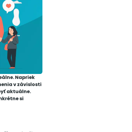
eálne. Napriek
enia v závislosti
byť aktuálne.
nkrétne si