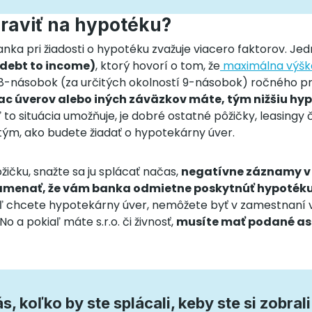
praviť na hypotéku?
banka pri žiadosti o hypotéku zvažuje viacero faktorov. Jed
(debt to income)
, ktorý hovorí o tom, že
maximálna výška
-násobok (za určitých okolností 9-násobok) ročného prí
ac úverov alebo iných záväzkov máte, tým nižšiu hy
ľ to situácia umožňuje, je dobré ostatné pôžičky, leasingy 
dtým, ako budete žiadať o hypotekárny úver.
ičku, snažte sa ju splácať načas,
negatívne záznamy v
namenať, že vám banka odmietne poskytnúť hypoték
kiaľ chcete hypotekárny úver, nemôžete byť v zamestnaní 
o a pokiaľ máte s.r.o. či živnosť,
musíte mať podané as
s, koľko by ste splácali, keby ste si zobral