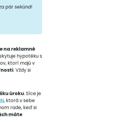
za pár sekúnd!
te na reklamné
skytuje hypotéku s
ov, ktorí majú v
ľnosti
. Vždy si
ýšku úroku
. Síce je
MN
, ktorá v sebe
nom rade, keď si
kách máte