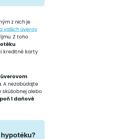
ným z nich je
 vašich úverov
jmu. Z toho
potéku
či kreditné karty
 úverovom
u
. A nezabúdajte
v skúšobnej alebo
poň 1 daňové
i hypotéku?