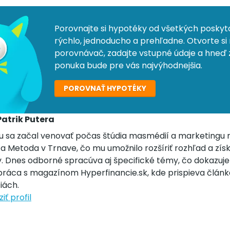
Porovnajte si hypotéky od všetkých poskyt
rýchlo, jednoducho a prehľadne. Otvorte si
porovnávač, zadajte vstupné údaje a hneď zi
ponuka bude pre vás najvýhodnejšia.
POROVNAŤ HYPOTÉKY
Patrik Putera
u sa začal venovať počas štúdia masmédií a marketingu na
 a Metoda v Trnave, čo mu umožnilo rozšíriť rozhľad a zís
v. Dnes odborné spracúva aj špecifické témy, čo dokazuj
práca s magazínom Hyperfinancie.sk, kde prispieva člán
iách.
iť profil