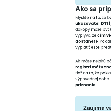
Ako sa pri
Myslite na to, že 
ukazovateľ DTI 
dokopy môže byť 8
vyplýva, že
čím vi
dostanete
. Pokia
vyplatiť ešte pre
Ak máte nejakú pôž
registri môžu z
tiež na to, že po
výpovednej dobe. N
priznanie
.
Zaujíma vá