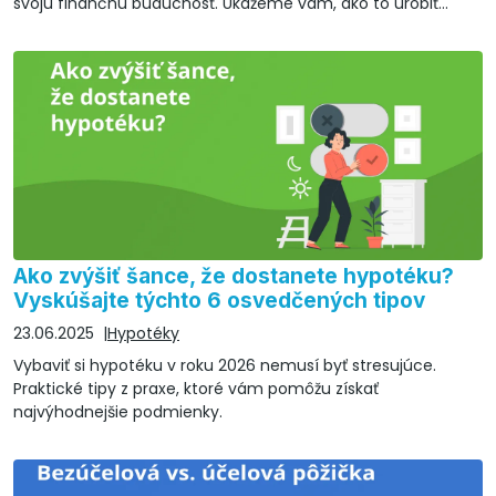
svoju finančnú budúcnosť. Ukážeme vám, ako to urobiť
jednoducho a bezpečne.
Ako zvýšiť šance, že dostanete hypotéku?
Vyskúšajte týchto 6 osvedčených tipov
23.06.2025
Hypotéky
Vybaviť si hypotéku v roku 2026 nemusí byť stresujúce.
Praktické tipy z praxe, ktoré vám pomôžu získať
najvýhodnejšie podmienky.