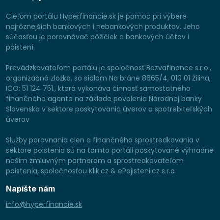
Cieľom portálu Hyperfinancie.sk je pomoc pri výbere
najrôznejších bankových i nebankových produktov. Jeho
súčasťou je porovnávač pôžičiek a bankových účtov i
poistení.
Prevádzkovateľom portálu je spoločnosť Bezvafinance s.r.o.,
organizačná zložka, so sídlom Na bráne 8665/4, 010 01 Žilina,
IČO: 51 124 751., ktorá vykonáva činnosť samostatného
finančného agenta na základe povolenia Národnej banky
Slovenska v sektore poskytovania úverov a spotrebiteľských
úverov
Služby porovnania cien a finančného sprostredkovania v
sektore poistenia sú na tomto portáli poskytované výhradne
naším zmluvným partnerom a sprostredkovateľom
poistenia, spoločnosťou Klik.cz & ePojisteni.cz s.r.o
Napíšte nám
info@hyperfinancie.sk