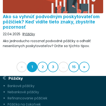
Ako sa vyhnúť podvodným poskytovateľom
pôžičiek? Keď vidíte tieto znaky, zbystrite
pozornosť
22.04.2025
Pôžičky
Ako jednoducho rozoznať podvodné pôžičky a odhaliť
neserióznych poskytovateľov? Držte sa týchto tipov.
«
1
2
3
...
15
»
Pôžičky
Bankové pôžičky
Nebankové pôžičky
Refinancovanie pôžičiek
Pôžička na čokoľvek