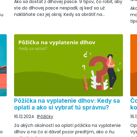
Ako sa dostať z dlhovej pasce. 9 tipov, čo robiť, aby
ste do dlhovej pasce nespadli, aj keď sa už
Ako
nakláňate cez jej okraj. Kedy sa obrátiť na
ou
ma
odborníkov a kam?
tip
Pôžička na vyplatenie dlhov: Kedy sa
Čo
oplatí a ako si vybrať tú správnu?
ko
16.12.2024
Pôžičky
16.
Za akých okolností sa oplatí pôžička na vyplatenie
Op
to
dlhov a na čo si dávať pozor predtým, ako o ňu
Vy