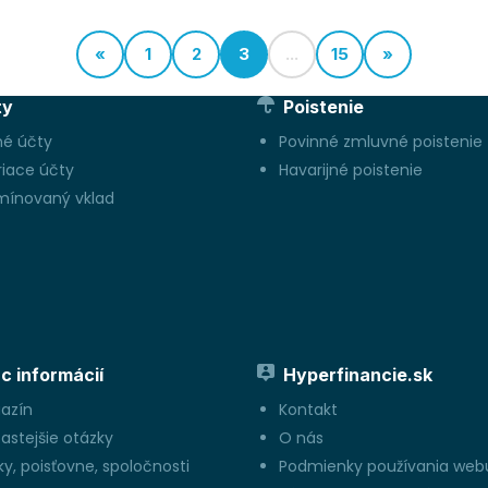
«
1
2
3
...
15
»
ty
Poistenie
né účty
Povinné zmluvné poistenie
riace účty
Havarijné poistenie
mínovaný vklad
c informácií
Hyperfinancie.sk
azín
Kontakt
astejšie otázky
O nás
y, poisťovne, spoločnosti
Podmienky používania web