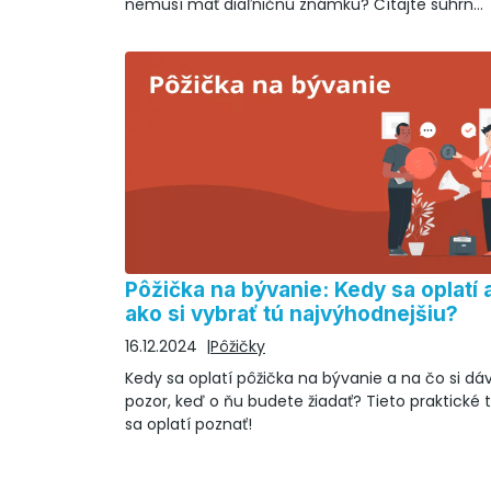
nemusí mať diaľničnú známku? Čítajte súhrn
kľúčových informácií o diaľničných známkach 
roku 2026.
Pôžička na bývanie: Kedy sa oplatí 
ako si vybrať tú najvýhodnejšiu?
16.12.2024
Pôžičky
Kedy sa oplatí pôžička na bývanie a na čo si dá
pozor, keď o ňu budete žiadať? Tieto praktické t
sa oplatí poznať!