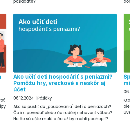
požiadate?
dob
v
a
Ako učiť deti hospodáriť s peniazmi?
Sp
Pomôžu hry, vreckové a neskôr aj
mô
účet
06.
06.12.2024
Pôžičky
vať
Kto
ipy
ale
Ako sa pustiť do „poučovania" detí o peniazoch?
úve
Čo im povedať alebo čo radšej nehovoriť vôbec?
Na čo sú ešte malé a čo už by mohli pochopiť?