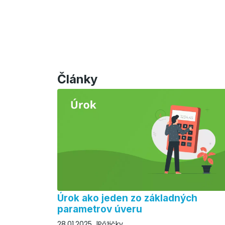
Články
Úrok ako jeden zo základných
parametrov úveru
28.01.2025
Pôžičky