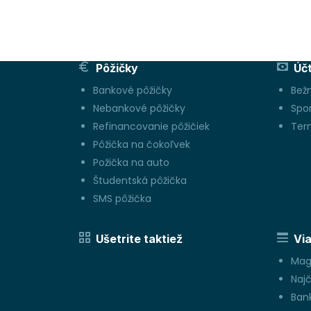
Pôžičky
Úč
Bankové pôžičky
Bež
Nebankové pôžičky
Spo
Refinancovanie pôžičiek
Ter
Pôžička na čokoľvek
Požička na auto
Študentská pôžička
SMS pôžička
Ušetrite taktiež
Via
Mag
Najč
Bank