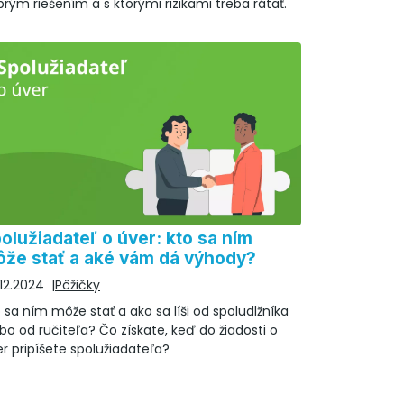
rým riešením a s ktorými rizikami treba rátať.
olužiadateľ o úver: kto sa ním
že stať a aké vám dá výhody?
12.2024
Pôžičky
 sa ním môže stať a ako sa líši od spoludlžníka
bo od ručiteľa? Čo získate, keď do žiadosti o
r pripíšete spolužiadateľa?