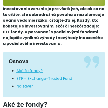
Investovanie veru nie je pre všetkých, ale ak sa na
to cítite, ste dobrodružná povaha a nezalomcuje
s vami vedomie rizika, čítajte ďalej. Každý, kto
koketuje s investovaním, skôr či neskôr začuje:
ETF fondy. V porovnaní s podielovými fondami
najlepšie vyniknú výhody i nevýhody indexového
a podielového investovania.
Osnova
Aké že fondy?
ETF – Exchange-Traded Fund
Na záver
Aké že fondy?