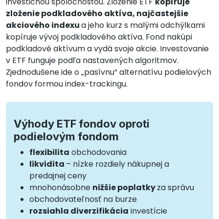
investičnou spoločnosťou. Zloženie ETF
kopíruje
zloženie podkladového aktíva, najčastejšie
akciového indexu
a jeho kurz s malými odchýlkami
kopíruje vývoj podkladového aktíva. Fond nakúpi
podkladové aktívum a vydá svoje akcie. Investovanie
v ETF funguje podľa nastavených algoritmov.
Zjednodušene ide o „pasívnu“ alternatívu podielových
fondov formou index-trackingu.
Výhody ETF fondov oproti
podielovým fondom
flexibilita
obchodovania
likvidita
– nízke rozdiely nákupnej a
predajnej ceny
mnohonásobne
nižšie poplatky
za správu
obchodovateľnosť na burze
rozsiahla diverzifikácia
investície