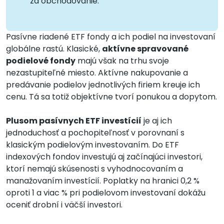
za obchodovanie.
Pasívne riadené ETF fondy a ich podiel na investovaní
globálne rastú. Klasické,
aktívne spravované
podielové fondy
majú však na trhu svoje
nezastupiteľné miesto. Aktívne nakupovanie a
predávanie podielov jednotlivých firiem kreuje ich
cenu. Tá sa totiž objektívne tvorí ponukou a dopytom.
Plusom pasívnych ETF investícií
je aj ich
jednoduchosť a pochopiteľnosť v porovnaní s
klasickým podielovým investovaním. Do ETF
indexových fondov investujú aj začínajúci investori,
ktorí nemajú skúsenosti s vyhodnocovaním a
manažovaním investícií. Poplatky na hranici 0,2 %
oproti 1 a viac % pri podielovom investovaní dokážu
oceniť drobní i väčší investori.