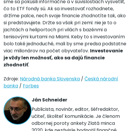
sme sa pokúsili informačne a v súvislostiach vysvetliť,
čo to ETF fondy sú. Ak sa investovať rozhodnete,
držíme palce, nech svoje financie zhodnotíte tak, ako
si predstavujete. Držte sa však pri zemi: nie je to o
jachtách a heliportoch pri vilách s bazénmi a
tenisovými kurtami na Miami. Keby to s investovaním
bolo také jednoduché, mali by sme predsa podstatne
viac milionárov na počet obyvateľov.
Investovanie
je vždy len možnosť, ako sa dajú financie
zhodnotiť
.
Zdroje:
Národná banka Slovenska
/
Česká národní
banka
/
Forbes
Ján Schneider
Publicista, novinár, editor, šéfredaktor,
učiteľ, školiteľ komunikácie. Je členom
odbornej poroty ankety Zlatá minca
2020, kde nezávisle hodnotil finančné