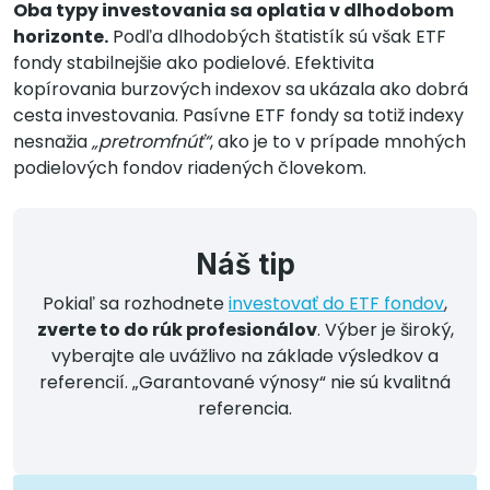
Oba typy investovania sa oplatia v dlhodobom
horizonte.
Podľa dlhodobých štatistík sú však ETF
fondy stabilnejšie ako podielové. Efektivita
kopírovania burzových indexov sa ukázala ako dobrá
cesta investovania. Pasívne ETF fondy sa totiž indexy
nesnažia
„pretromfnúť“
, ako je to v prípade mnohých
podielových fondov riadených človekom.
Náš tip
Pokiaľ sa rozhodnete
investovať do ETF fondov
,
zverte to do rúk profesionálov
. Výber je široký,
vyberajte ale uvážlivo na základe výsledkov a
referencií. „Garantované výnosy“ nie sú kvalitná
referencia.