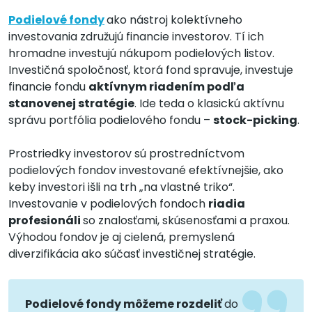
Podielové fondy
ako nástroj kolektívneho
investovania združujú financie investorov. Tí ich
hromadne investujú nákupom podielových listov.
Investičná spoločnosť, ktorá fond spravuje, investuje
financie fondu
aktívnym riadením podľa
stanovenej stratégie
. Ide teda o klasickú aktívnu
správu portfólia podielového fondu –
stock-picking
.
Prostriedky investorov sú prostredníctvom
podielových fondov investované efektívnejšie, ako
keby investori išli na trh „na vlastné triko“.
Investovanie v podielových fondoch
riadia
profesionáli
so znalosťami, skúsenosťami a praxou.
Výhodou fondov je aj cielená, premyslená
diverzifikácia ako súčasť investičnej stratégie.
Podielové fondy môžeme rozdeliť
do