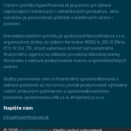
Cieľom portálu Hyperfinancie.sk je pomoc pri výbere
najrôznejších bankových i nebankových produktov. Jeho
súčasťou je porovnávač pôžičiek a bankových účtov i
poistení.
Prevádzkovateľom portálu je spoločnosť Bezvafinance s.r.o.,
organizačná zložka, so sídlom Na bráne 8665/4, 010 01 Žilina,
IČO: 51 124 751., ktorá vykonáva činnosť samostatného
finančného agenta na základe povolenia Národnej banky
Slovenska v sektore poskytovania úverov a spotrebiteľských
úverov
Služby porovnania cien a finančného sprostredkovania v
sektore poistenia sú na tomto portáli poskytované výhradne
naším zmluvným partnerom a sprostredkovateľom
poistenia, spoločnosťou Klik.cz & ePojisteni.cz s.r.o
Napíšte nám
info@hyperfinancie.sk
© 2026
HyperFinancie
- Všetky práva vyhradené