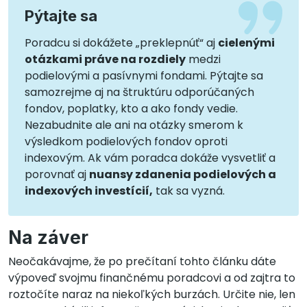
Pýtajte sa
Poradcu si dokážete „preklepnúť“ aj
cielenými
otázkami práve na rozdiely
medzi
podielovými a pasívnymi fondami. Pýtajte sa
samozrejme aj na štruktúru odporúčaných
fondov, poplatky, kto a ako fondy vedie.
Nezabudnite ale ani na otázky smerom k
výsledkom podielových fondov oproti
indexovým. Ak vám poradca dokáže vysvetliť a
porovnať aj
nuansy zdanenia podielových a
indexových investícií,
tak sa vyzná.
Na záver
Neočakávajme, že po prečítaní tohto článku dáte
výpoveď svojmu finančnému poradcovi a od zajtra to
roztočíte naraz na niekoľkých burzách. Určite nie, len