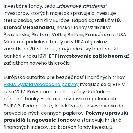
Investičné fondy, teda
„záujmové združenia“
investorov, ktorých majetok spravuje a investuje
tretia osoba, vznikli v Európe. Nápad dostali už
v 18.
storočí v Holandsku
, neskôr fondy vznikali vo
Švajčiarsku, Škótsku, Veľkej Británii, Francúzsku a USA.
Moderné podielové fondy sa v USA objavili až
začiatkom 20. storočia, prvý indexový fond založili
bankári v roku 1971.
ETF investovanie zažilo boom
až
začiatkom nového tisícročia.
Európska autorita pre bezpečnosť finančných trhov
ESMA vydala všeobecné pokyny
týkajúce sa aj ETF v
roku 2012. Pokynmi sa riadia orgány dohľadu –
národné banky – ale aj správcovské spoločnosti
PKIPCP. Teda podniky kolektívneho investovania do
prevoditeľných cenných papierov.
Pokyny upravujú
pravidlá fungovania fondov
a stanovujú kritériá
finančných indexov, do ktorých fondy investujú.