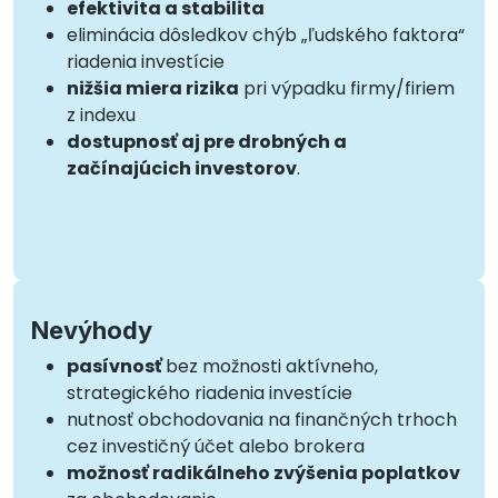
efektivita a stabilita
eliminácia dôsledkov chýb „ľudského faktora“
riadenia investície
nižšia miera rizika
pri výpadku firmy/firiem
z indexu
dostupnosť aj pre drobných a
začínajúcich investorov
.
Nevýhody
pasívnosť
bez možnosti aktívneho,
strategického riadenia investície
nutnosť obchodovania na finančných trhoch
cez investičný účet alebo brokera
možnosť radikálneho zvýšenia poplatkov