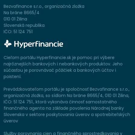
Bezvafinance s.r.o., organizačná zložka
Na bráne 8665/4
010 01 Žilina
Slovenská republika
IČO: 51 124 751
Cieľom portálu Hyperfinancie.sk je pomoc pri výbere
najrôznejších bankových i nebankových produktov. Jeho
súčasťou je porovnávač pôžičiek a bankových účtov i
poistení.
Prevádzkovateľom portálu je spoločnosť Bezvafinance s.r.o.,
organizačná zložka, so sídlom Na bráne 8665/4, 010 01 Žilina,
IČO: 51 124 751., ktorá vykonáva činnosť samostatného
finančného agenta na základe povolenia Národnej banky
Slovenska v sektore poskytovania úverov a spotrebiteľských
úverov
Služby porovnania cien a finančného sprostredkovania v