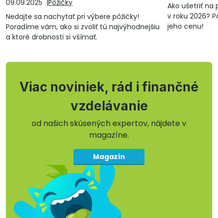
09.09.2025
Pôžičky
Ako ušetriť n
v roku 2026? Po
Nedajte sa nachytať pri výbere pôžičky!
jeho cenu!
Poradíme vám, ako si zvoliť tú najvýhodnejšiu
a ktoré drobnosti si všímať.
Viac noviniek, rád i finančné
vzdelávanie
od našich skúsených expertov, nájdete v
magazíne.
Magazín