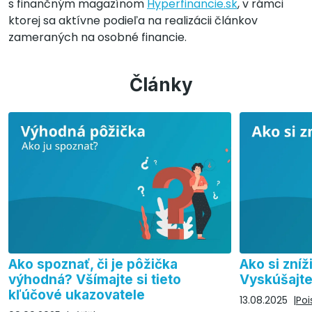
s finančným magazínom
Hyperfinancie.sk
, v rámci
ktorej sa aktívne podieľa na realizácii článkov
zameraných na osobné financie.
Články
Ako spoznať, či je pôžička
Ako si zníž
výhodná? Všímajte si tieto
Vyskúšajte
kľúčové ukazovatele
13.08.2025
Poi