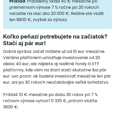
Príklad
: Pravidelný vklad 40 € mesačne pri
priemernom výnose 7 % ročne po 20 rokoch
narastie na viac ako 20 000 €. Reálne ste vložili
len 9600 €, zvyšok sú výnosy.
Koľko peňazí potrebujete na začiatok?
Stačí aj pár eur!
Dobrá správa: začať môžete už od 10 eur mesačne.
Väčšina platforiem umožňuje investovanie od 20
alebo 40 eur, ale nájdete aj realitné fondy či ETF
platformy, kde vám na štart stačí skutočne iba pár
eur. Len pozor: ak budete investovať mesačne len pár
eur, ani po 30 rokoch neočakávajte veľké bohatstvo.
Príklad: 10 € mesačne po dobu 30 rokov pri 7 %
ročnom výnose vytvorí 11 335 €, pričom vložíte
3600 €.