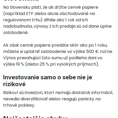
Na Slovensku platí, že ak držíte cenné papiere
(napríklad ETF alebo akcie obchodované na
regulovanom trhu) dlhšie ako 1 rok od ich
nadobudnutia, výnosy z ich predaja sú od dane úplne
oslobodené.
Ak však cenné papiere predáte skôr ako po 1 roku,
môžete si uplatniť oslobodenie vo výške 500 € ročne.
Výnos presahujúci túto sumu už podlieha dani vo
výške 19 % (alebo 25 % pri vysokých príjmoch).
Investovanie samo o sebe nie je
rizikové
Rizikoví sú investori, ktorí nemajú dostatok informácií,
nevedia diverzifikovať alebo reagujú panicky na
trhové poklesy.