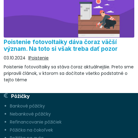
Poistenie fotovoltaiky dáva čoraz väčší
význam. Na toto si však treba dať pozor
03.10.2024
Poistenie
Poistenie fotovoltaiky sa stáva čoraz aktuálnejšie. Preto sme
pripravili článok, v ktorom sa dočítate všetko podstatné o
tejto téme
Pôžičky
Bankové pôžičky
Nebankové pôžičky
Refinancovanie pôžičiek
Pôžička na čokoľvek
Požička na auto