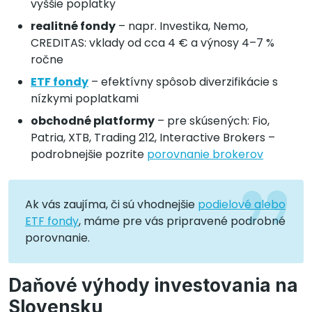
vyššie poplatky
realitné fondy
– napr. Investika, Nemo,
CREDITAS: vklady od cca 4 € a výnosy 4–7 %
ročne
ETF fondy
– efektívny spôsob diverzifikácie s
nízkymi poplatkami
obchodné platformy
– pre skúsených: Fio,
Patria, XTB, Trading 212, Interactive Brokers –
podrobnejšie pozrite
porovnanie brokerov
Ak vás zaujíma, či sú vhodnejšie
podielové alebo
ETF fondy
, máme pre vás pripravené podrobné
porovnanie.
Daňové výhody investovania na
Slovensku