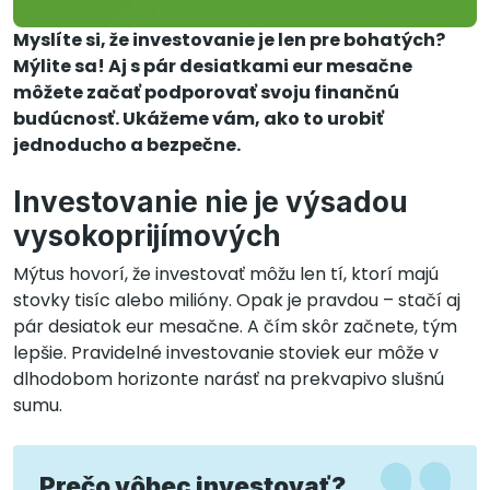
Myslíte si, že investovanie je len pre bohatých?
Mýlite sa! Aj s pár desiatkami eur mesačne
môžete začať podporovať svoju finančnú
budúcnosť. Ukážeme vám, ako to urobiť
jednoducho a bezpečne.
Investovanie nie je výsadou
vysokoprijímových
Mýtus hovorí, že investovať môžu len tí, ktorí majú
stovky tisíc alebo milióny. Opak je pravdou – stačí aj
pár desiatok eur mesačne. A čím skôr začnete, tým
lepšie. Pravidelné investovanie stoviek eur môže v
dlhodobom horizonte narásť na prekvapivo slušnú
sumu.
Prečo vôbec investovať?