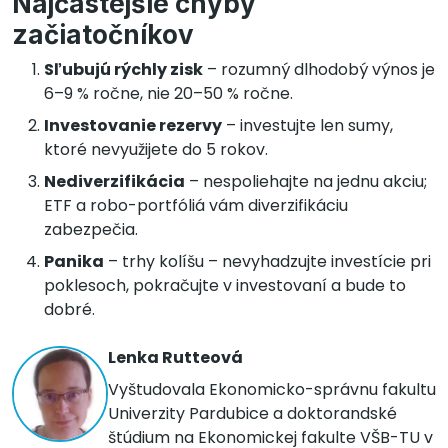
Najčastejšie chyby
začiatočníkov
Sľubujú rýchly zisk
– rozumný dlhodobý výnos je
6–9 % ročne, nie 20–50 % ročne.
Investovanie rezervy
– investujte len sumy,
ktoré nevyužijete do 5 rokov.
Nediverzifikácia
– nespoliehajte na jednu akciu;
ETF a robo-portfóliá vám diverzifikáciu
zabezpečia.
Panika
– trhy kolíšu – nevyhadzujte investície pri
poklesoch, pokračujte v investovaní a bude to
dobré.
Lenka Rutteová
Vyštudovala Ekonomicko-správnu fakultu
Univerzity Pardubice a doktorandské
štúdium na Ekonomickej fakulte VŠB-TU v