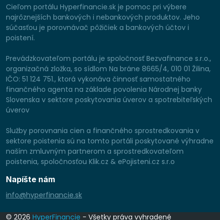
Cieľom portálu Hyperfinancie.sk je pomoc pri výbere
najrôznejších bankových i nebankových produktov. Jeho
súčasťou je porovnávač pôžičiek a bankových účtov i
poistení.
Prevádzkovateľom portálu je spoločnosť Bezvafinance s.r.o.,
organizačná zložka, so sídlom Na bráne 8665/4, 010 01 Žilina,
IČO: 51 124 751., ktorá vykonáva činnosť samostatného
finančného agenta na základe povolenia Národnej banky
Slovenska v sektore poskytovania úverov a spotrebiteľských
úverov
Služby porovnania cien a finančného sprostredkovania v
sektore poistenia sú na tomto portáli poskytované výhradne
naším zmluvným partnerom a sprostredkovateľom
poistenia, spoločnosťou Klik.cz & ePojisteni.cz s.r.o
Napíšte nám
info@hyperfinancie.sk
© 2026
HyperFinancie
- Všetky práva vyhradené