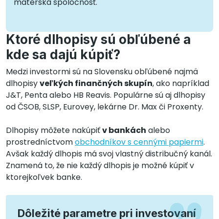
materská spoločnosť.
Ktoré dlhopisy sú obľúbené a
kde sa dajú kúpiť?
Medzi investormi sú na Slovensku obľúbené najmä
dlhopisy
veľkých finančných skupín
, ako napríklad
J&T, Penta alebo HB Reavis. Populárne sú aj dlhopisy
od ČSOB, SLSP, Eurovey, lekárne Dr. Max či Proxenty.
Dlhopisy môžete nakúpiť
v bankách
alebo
prostredníctvom
obchodníkov s cennými papiermi
.
Avšak každý dlhopis má svoj vlastný distribučný kanál.
Znamená to, že nie každý dlhopis je možné kúpiť v
ktorejkoľvek banke.
Dôležité parametre pri investovaní