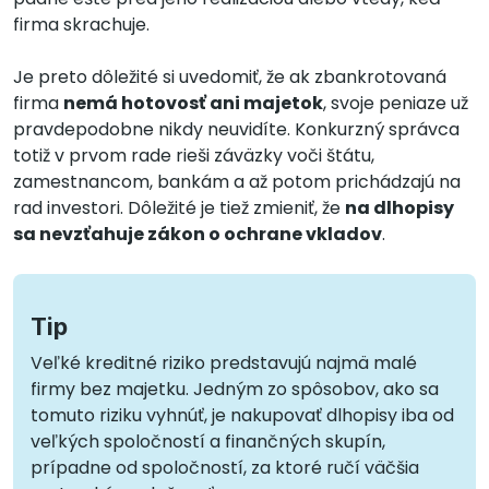
firma skrachuje.
Je preto dôležité si uvedomiť, že ak zbankrotovaná
firma
nemá hotovosť ani majetok
, svoje peniaze už
pravdepodobne nikdy neuvidíte. Konkurzný správca
totiž v prvom rade rieši záväzky voči štátu,
zamestnancom, bankám a až potom prichádzajú na
rad investori. Dôležité je tiež zmieniť, že
na dlhopisy
sa nevzťahuje zákon o ochrane vkladov
.
Tip
Veľké kreditné riziko predstavujú najmä malé
firmy bez majetku. Jedným zo spôsobov, ako sa
tomuto riziku vyhnúť, je nakupovať dlhopisy iba od
veľkých spoločností a finančných skupín,
prípadne od spoločností, za ktoré ručí väčšia