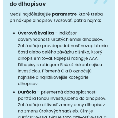
do dlhopisov
Medzi najdôležitejšie
parametre
, ktoré treba
pri nákupe dlhopisov zvažovať, patria najmä:
Úverová kvalita
– indikátor
dôveryhodnosti určitých emisií dlhopisov.
Zohľadňuje pravdepodobnosť nezaplatenia
časti alebo celého záväzku dlžníka, ktorý
dlhopis emitoval. Najlepší rating je AAA.
Dlhopisy s ratingom B sú už riskantnejšou
investíciou. Písmená C a D označujú
najnižšie a najrizikovejšie kategórie
dlhopisov.
Durácia
– priemerná doba splatnosti
portfólia fondu investujúceho do dlhopisov.
Zohľadňuje citlivosť zmeny ceny dlhopisov
na zmenu úrokových sadzieb. Čím je
durácia vyššia, tým je táto citlivosť vyššia, a