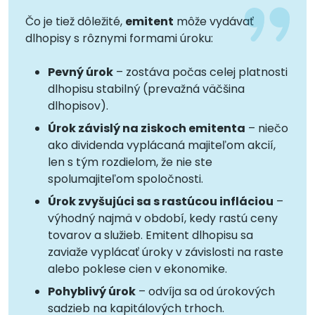
Čo je tiež dôležité,
emitent
môže vydávať
dlhopisy s rôznymi formami úroku:
Pevný úrok
– zostáva počas celej platnosti
dlhopisu stabilný (prevažná väčšina
dlhopisov).
Úrok závislý na ziskoch emitenta
– niečo
ako dividenda vyplácaná majiteľom akcií,
len s tým rozdielom, že nie ste
spolumajiteľom spoločnosti.
Úrok zvyšujúci sa s rastúcou infláciou
–
výhodný najmä v období, kedy rastú ceny
tovarov a služieb. Emitent dlhopisu sa
zaviaže vyplácať úroky v závislosti na raste
alebo poklese cien v ekonomike.
Pohyblivý úrok
– odvíja sa od úrokových
sadzieb na kapitálových trhoch.