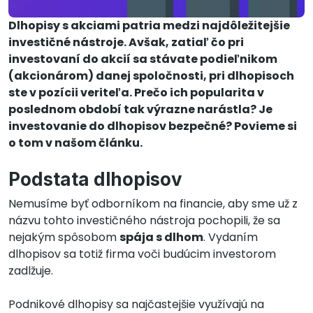
Dlhopisy s akciami patria medzi najdôležitejšie
investičné nástroje. Avšak, zatiaľ čo pri
investovaní do akcií sa stávate podieľnikom
(akcionárom) danej spoločnosti, pri dlhopisoch
ste v pozícii veriteľa. Prečo ich popularita v
poslednom období tak výrazne narástla? Je
investovanie do dlhopisov bezpečné? Povieme si
o tom v našom článku.
Podstata dlhopisov
Nemusíme byť odborníkom na financie, aby sme už z
názvu tohto investičného nástroja pochopili, že sa
nejakým spôsobom
spája s dlhom
. Vydaním
dlhopisov sa totiž firma voči budúcim investorom
zadlžuje.
Podnikové dlhopisy sa najčastejšie využívajú na