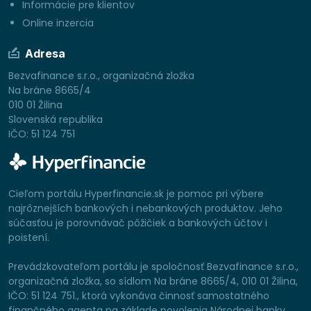
Informácie pre klientov
Online inzercia
Adresa
Bezvafinance s.r.o., organizačná zložka
Na bráne 8665/4
010 01 Žilina
Slovenská republika
IČO: 51 124 751
Cieľom portálu Hyperfinancie.sk je pomoc pri výbere
najrôznejších bankových i nebankových produktov. Jeho
súčasťou je porovnávač pôžičiek a bankových účtov i
poistení.
Prevádzkovateľom portálu je spoločnosť Bezvafinance s.r.o.,
organizačná zložka, so sídlom Na bráne 8665/4, 010 01 Žilina,
IČO: 51 124 751., ktorá vykonáva činnosť samostatného
finančného agenta na základe povolenia Národnej banky