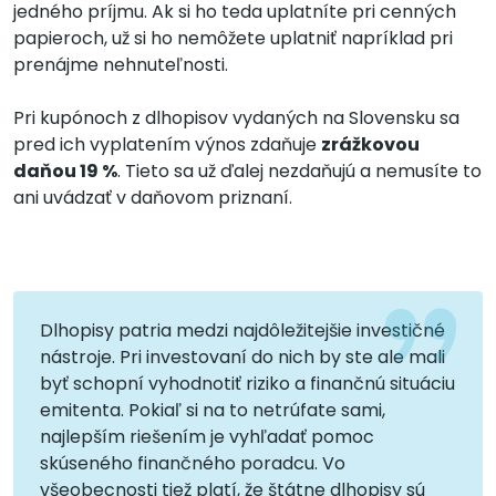
jedného príjmu. Ak si ho teda uplatníte pri cenných
papieroch, už si ho nemôžete uplatniť napríklad pri
prenájme nehnuteľnosti.
Pri kupónoch z dlhopisov vydaných na Slovensku sa
pred ich vyplatením výnos zdaňuje
zrážkovou
daňou 19 %
. Tieto sa už ďalej nezdaňujú a nemusíte to
ani uvádzať v daňovom priznaní.
Dlhopisy patria medzi najdôležitejšie investičné
nástroje. Pri investovaní do nich by ste ale mali
byť schopní vyhodnotiť riziko a finančnú situáciu
emitenta. Pokiaľ si na to netrúfate sami,
najlepším riešením je vyhľadať pomoc
skúseného finančného poradcu. Vo
všeobecnosti tiež platí, že štátne dlhopisy sú