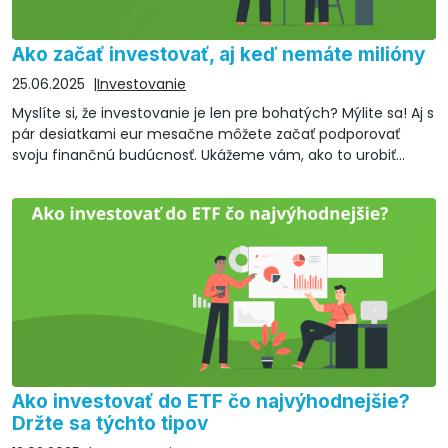
Ako začať investovať, aj keď nemáte milióny
25.06.2025
Investovanie
Myslíte si, že investovanie je len pre bohatých? Mýlite sa! Aj s
pár desiatkami eur mesačne môžete začať podporovať
svoju finančnú budúcnosť. Ukážeme vám, ako to urobiť
jednoducho a bezpečne.
Ako investovať do ETF čo najvýhodnejšie?
Držte sa týchto tipov