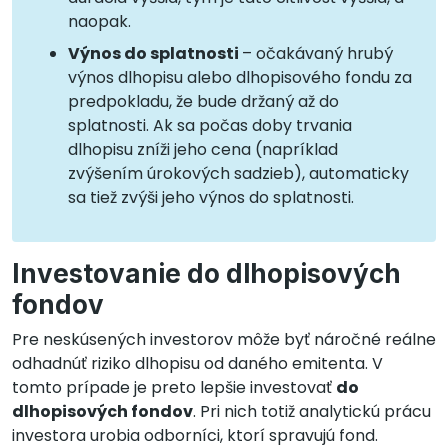
naopak.
Výnos do splatnosti
– očakávaný hrubý
výnos dlhopisu alebo dlhopisového fondu za
predpokladu, že bude držaný až do
splatnosti. Ak sa počas doby trvania
dlhopisu zníži jeho cena (napríklad
zvýšením úrokových sadzieb), automaticky
sa tiež zvýši jeho výnos do splatnosti.
Investovanie do dlhopisových
fondov
Pre neskúsených investorov môže byť náročné reálne
odhadnúť riziko dlhopisu od daného emitenta. V
tomto prípade je preto lepšie investovať
do
dlhopisových fondov
. Pri nich totiž analytickú prácu
investora urobia odborníci, ktorí spravujú fond.