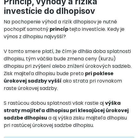
Princíp, výhody a riziká
investície do dlhopisov
Na pochopenie výhod a rizík dlhopisov je nutné
pochopiť samotný
princíp
tejto investície. Kedy je
výnos z dlhopisu najvyšší?
V tomto smere platí, že čím je dlhšia doba splatnosti
dlhopisu, tým väčšia bude zmena ceny (kurzu)
dlhopisu pri zvýšení alebo znížení úrokových sadzieb.
Zisk majiteľa dlhopisu bude preto
pri poklese
úrokovej sadzby vyšší
ako strata pri rovnakom
raste úrokovej sadzby.
S rastúcou dobou splatnosti však rastie aj
výška
straty majiteľa dlhopisu pri klesajúcej úrokovej
sadzbe dlhopisu
a aj výška zisku majiteľa dlhopisu
pri rastúcej úrokovej sadzbe dlhopisu.