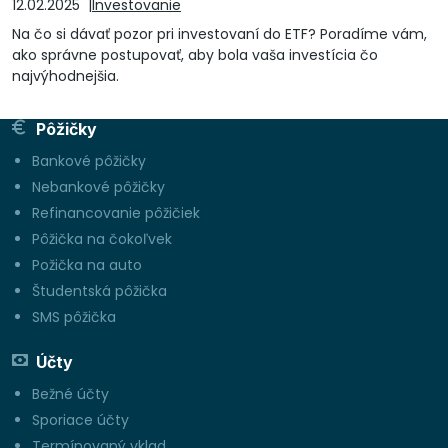
12.02.2025
Investovanie
Na čo si dávať pozor pri investovaní do ETF? Poradíme vám,
ako správne postupovať, aby bola vaša investícia čo
najvýhodnejšia.
Pôžičky
Bankové pôžičky
Nebankové pôžičky
Refinancovanie pôžičiek
Pôžička na čokoľvek
Požička na auto
Študentská pôžička
SMS pôžička
Účty
Bežné účty
Sporiace účty
Termínovaný vklad