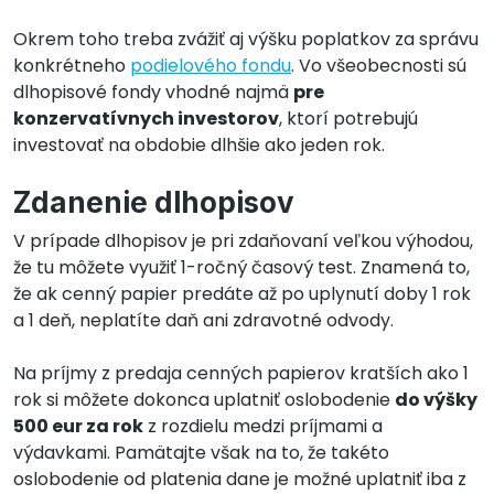
Okrem toho treba zvážiť aj výšku poplatkov za správu
konkrétneho
podielového fondu
. Vo všeobecnosti sú
dlhopisové fondy vhodné najmä
pre
konzervatívnych investorov
, ktorí potrebujú
investovať na obdobie dlhšie ako jeden rok.
Zdanenie dlhopisov
V prípade dlhopisov je pri zdaňovaní veľkou výhodou,
že tu môžete využiť 1-ročný časový test. Znamená to,
že ak cenný papier predáte až po uplynutí doby 1 rok
a 1 deň, neplatíte daň ani zdravotné odvody.
Na príjmy z predaja cenných papierov kratších ako 1
rok si môžete dokonca uplatniť oslobodenie
do výšky
500 eur za rok
z rozdielu medzi príjmami a
výdavkami. Pamätajte však na to, že takéto
oslobodenie od platenia dane je možné uplatniť iba z