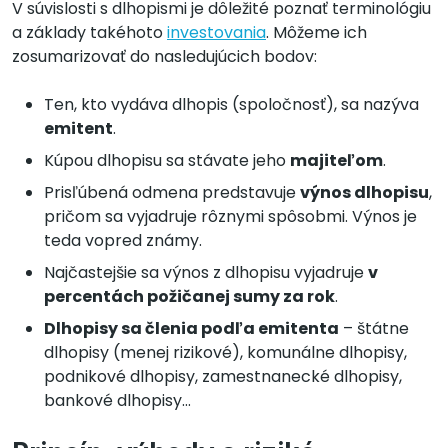
V súvislosti s dlhopismi je dôležité poznať terminológiu
a základy takéhoto
investovania
. Môžeme ich
zosumarizovať do nasledujúcich bodov:
Ten, kto vydáva dlhopis (spoločnosť), sa nazýva
emitent
.
Kúpou dlhopisu sa stávate jeho
majiteľom
.
Prisľúbená odmena predstavuje
výnos dlhopisu
,
pričom sa vyjadruje rôznymi spôsobmi. Výnos je
teda vopred známy.
Najčastejšie sa výnos z dlhopisu vyjadruje
v
percentách požičanej sumy za rok
.
Dlhopisy sa členia podľa emitenta
– štátne
dlhopisy (menej rizikové), komunálne dlhopisy,
podnikové dlhopisy, zamestnanecké dlhopisy,
bankové dlhopisy…