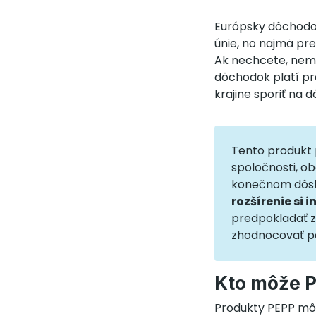
Európsky dôchodok
únie, no najmä pre
Ak nechcete, nemus
dôchodok platí pr
krajine sporiť na 
Tento produkt 
spoločnosti, o
konečnom dôsle
rozšírenie si 
predpokladať z
zhodnocovať p
Kto môže 
Produkty PEPP mô