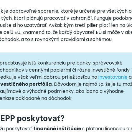
 je dobrovoľné sporenie, ktoré je určené pre všetkých 
 tých, ktorí plánujú pracovať v zahraničí. Funguje podob
íte si ho uzatvárať. Avšak kým tretí pilier platí len na S
e celú EÚ. Znamená to, že každý obyvateľ EÚ si môže v ak
dôchodok, a to s rovnakými pravidlami a schémou.
predstavuje istú konkurenciu pre banky, správcovské
bchodníkov s cennými papiermi či rôzne investičné fondy.
dku je však veľmi dobrou príležitosťou na
investovanie
a
investičného portfólia
. Dôvodom je najmä to, že je tu mo
aujímavé a výhodné podmienky, ako lacno a výhodne
eniaze odkladané na dôchodok.
PEPP poskytovať?
žu poskytovať
finančné inštitúcie
s platnou licenciou a 