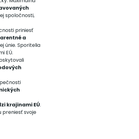
tky. Maximálna
pravovaných
ej spoločnosti,
nosti priniesť
arentné a
j únie. Sporitelia
mi EÚ.
poskytovali
vodových
zpečnosti
ických
dzi krajinami EÚ
.
u preniesť svoje