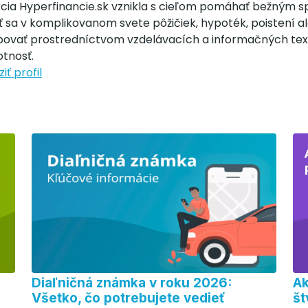
cia Hyperfinancie.sk vznikla s cieľom pomáhať bežným 
 sa v komplikovanom svete pôžičiek, hypoték, poistení ale
bovať prostredníctvom vzdelávacích a informačných tex
tnosť.
iť profil
Diaľničná známka v roku 2026:
Ak
Všetko, čo potrebujete vedieť
št