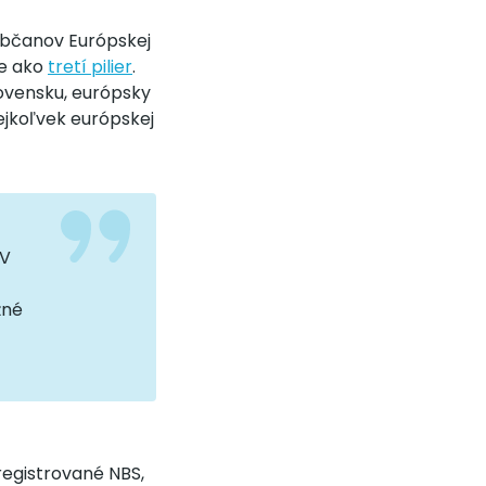
občanov Európskej
ne ako
tretí pilier
.
lovensku, európsky
ejkoľvek európskej
 V
žné
registrované NBS,