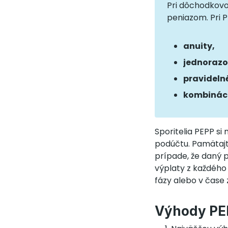
Pri dôchodkovom
peniazom. Pri P
anuity,
jednorazo
pravideln
kombináci
Sporitelia PEPP si
podúčtu. Pamätajt
prípade, že daný 
výplaty z každého
fázy alebo v čase
Výhody PE