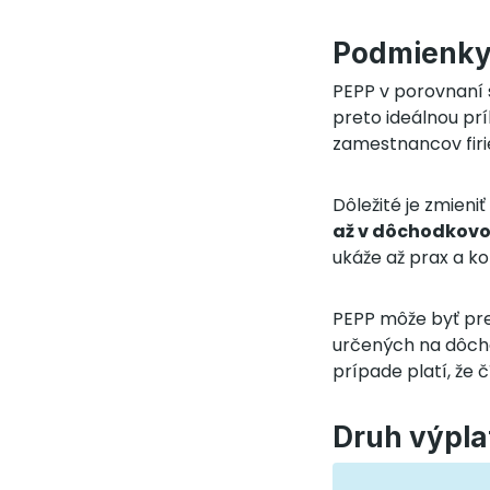
Podmienky
PEPP v porovnaní
preto ideálnou príl
zamestnancov firie
Dôležité je zmieniť
až v dôchodkov
ukáže až prax a ko
PEPP môže byť pre
určených na dôcho
prípade platí, že 
Druh výpl