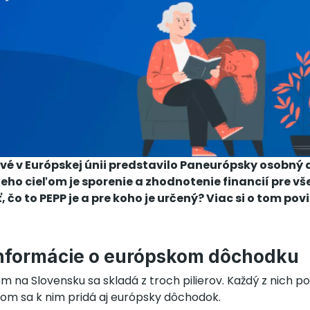
vé v Európskej únii predstavilo Paneurópsky osobn
Jeho cieľom je sporenie a zhodnotenie financií pre 
, čo to PEPP je a pre koho je určený? Viac si o tom p
nformácie o európskom dôchodku
na Slovensku sa skladá z troch pilierov. Každý z nich po
vom sa k nim pridá aj európsky dôchodok.