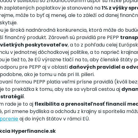
odou v súvislosti so zhodnocovaním úspor sú nízke popla
h zaplatených poplatkov je stanovená na
1% z výšky s
ejme, môže to byť aj menej, ale to záleží od danej finančn
skytuje.
u je široká nadnárodná konkurencia, ktorá môže do budúc
ší finančný produkt. Zároveň sú pravidlá pre PEPP
transp
 všetkých poskytovateľov
, a to z pohľadu celej Európske
ciu v jednotnej dôchodkovej politike, a to naprieč krajina
 je tiež to, že EÚ výrazne tlačí na to, aby členské štáty 
dporu pre PEPP aj v oblasti
daňových pravidiel a od
podobne, ako je tomu u nás pri III. pilieri.
tovaní formou PEPP platia veľmi prísne pravidlá (kvôli be
e je to prekážka k tomu, aby ste sa vybrali cestou aj
dynam
 stratégií
.
 rade je to aj
flexibilita a prenositeľnosť financií me
 pri zmene bydliska a odchodu z krajiny si sporitelia môž
porenie
aj do iných štátov v rámci EÚ.
cia Hyperfinancie.sk