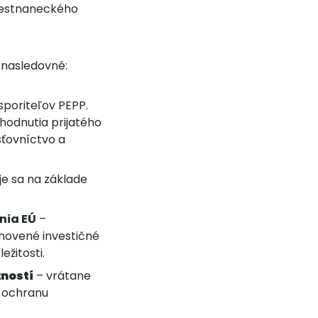
amestnaneckého
ú nasledovné:
sporiteľov PEPP.
zhodnutia prijatého
sťovníctvo a
e sa na základe
nia EÚ
–
novené investičné
ežitosti.
ností
– vrátane
ú ochranu