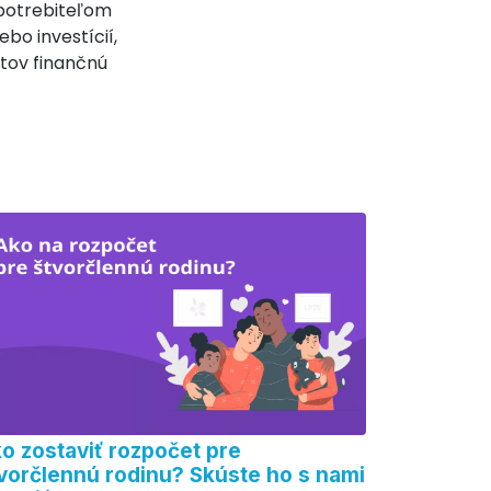
spotrebiteľom
bo investícií,
tov finančnú
o zostaviť rozpočet pre
vorčlennú rodinu? Skúste ho s nami