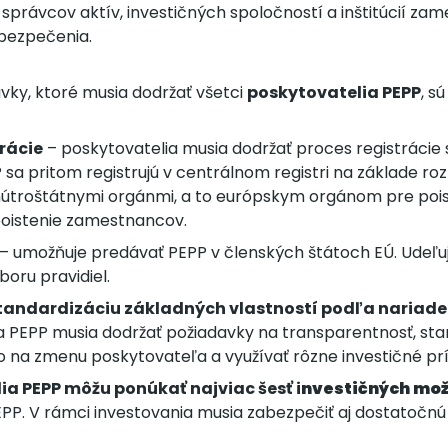
 správcov aktív, investičných spoločností a inštitúcií z
bezpečenia.
vky, ktoré musia dodržať všetci
poskytovatelia PEPP
, s
rácie
– poskytovatelia musia dodržať proces registrácie 
sa pritom registrujú v centrálnom registri na základe ro
nútroštátnymi orgánmi, a to európskym orgánom pre poi
oistenie zamestnancov.
– umožňuje predávať PEPP v členských štátoch EÚ. Udeľuj
oru pravidiel.
tandardizáciu základných vlastností podľa nariade
a PEPP musia dodržať požiadavky na transparentnosť, sta
o na zmenu poskytovateľa a využívať rôzne investičné príl
ia PEPP môžu ponúkať najviac šesť i
nvestičných mož
PP. V rámci investovania musia zabezpečiť aj dostatočn