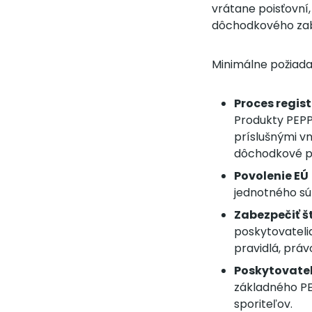
vrátane poisťovní,
dôchodkového za
Minimálne požiada
Proces regist
Produkty PEPP 
príslušnými v
dôchodkové p
Povolenie EÚ
jednotného súb
Zabezpečiť š
poskytovateli
pravidlá, práv
Poskytovatel
základného PE
sporiteľov.