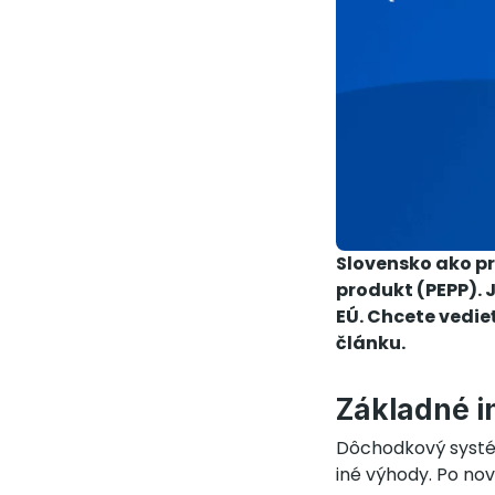
Slovensko ako pr
produkt (PEPP). 
EÚ. Chcete vedieť
článku.
Základné i
Dôchodkový systém 
iné výhody. Po no