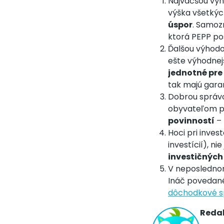
Najväčšou výh
výška všetkýc
úspor
. Samozr
ktorá PEPP po
Ďalšou výhodo
ešte výhodnej
jednotné pre
tak majú garan
Dobrou správou
obyvateľom po
povinností
– 
Hoci pri inves
investícií), ni
investičných
V neposlednom
Ináč povedané,
dôchodkové s
Redak