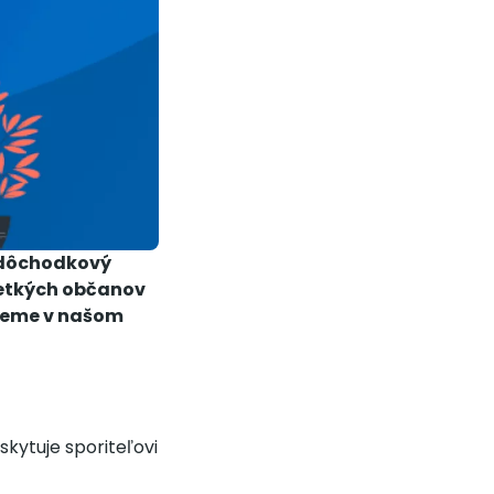
ý dôchodkový
všetkých občanov
ovieme v našom
skytuje sporiteľovi