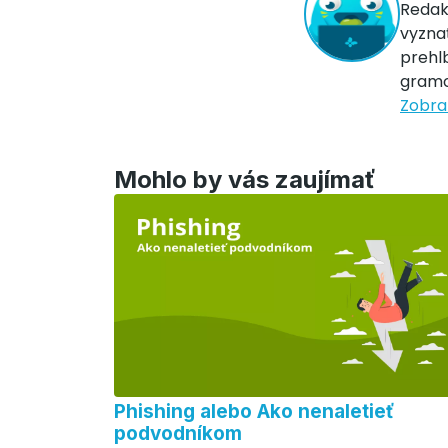
Redak
vyznať
prehl
gramo
Zobraz
Mohlo by vás zaujímať
Phishing alebo Ako nenaletieť
podvodníkom