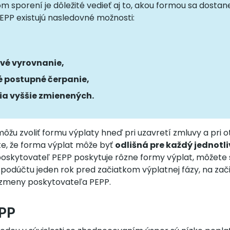
 sporení je dôležité vedieť aj to, akou formou sa dostan
EPP existujú nasledovné možnosti:
vé vyrovnanie,
é postupné čerpanie,
a vyššie zmienených.
 môžu zvoliť formu výplaty hneď pri uzavretí zmluvy a pri
e, že forma výplat môže byť
odlišná pre každý jednotl
poskytovateľ PEPP poskytuje rôzne formy výplat, môžete 
 podúčtu jeden rok pred začiatkom výplatnej fázy, na zač
 zmeny poskytovateľa PEPP.
PP