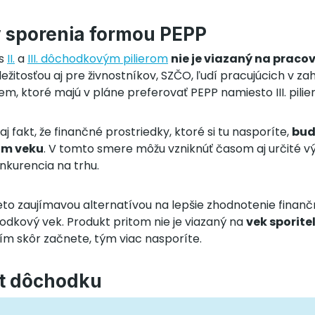
 sporenia formou PEPP
 s
II.
a
III. dôchodkovým pilierom
nie je viazaný na prac
ežitosťou aj pre živnostníkov, SZČO, ľudí pracujúcich v zah
m, ktoré majú v pláne preferovať PEPP namiesto III. pilier
 aj fakt, že finančné prostriedky, ktoré si tu nasporíte,
bud
om veku
. V tomto smere môžu vzniknúť časom aj určité vý
nkurencia na trhu.
to zaujímavou alternatívou na lepšie zhodnotenie finan
dkový vek. Produkt pritom nie je viazaný na
vek sporite
čím skôr začnete, tým viac nasporíte.
at dôchodku