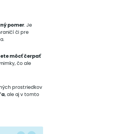
ovný pomer
. Je
raničí či pre
a.
ete môcť čerpať
nimky, čo ale
čných prostriedkov
ľa
, ale aj v tomto