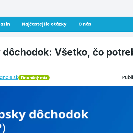
azín
Najčastejšie otázky
O nás
 dôchodok: Všetko, čo potre
ancie.sk
Publ
Finančný mix