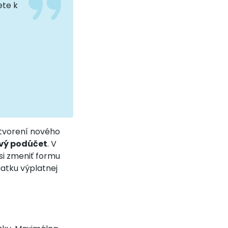
ete k
 otvorení nového
ivý podúčet
. V
si zmeniť formu
iatku výplatnej