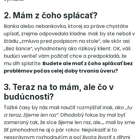
2. Mám z čoho splácať?
Banka alebo nebankovka, ktorej sa práve chystáte
upísať, zrejme odpovedala kladne. Inak by ste neboli v
štádiu „zmluva pred podpisom na stole“, ale skôr asi:
„Bez šance“, vyhodnotený ako rizikový klient. OK, váš
budúci veriteľ vám požičať chce a predpokladá, že
mu dlh splatíte.
Budete ale mať z čoho splácať bez
problémov počas celej doby trvania úveru?
3. Teraz na to mám, ale čo v
budúcnosti?
Ťažké časy by nás mali naučiť rozmýšľať inak, ako
„tu
a teraz, žijeme len raz“
. Dlhodobý fokus by mal byť
zameraný tak, že síce žijeme len raz, ale
…
mali by sme
žiť plnohodnotne aj o pár rokov. Nepokaziť si to
nesprávnym rozhodnutím a pol života živoriť s dlhmi