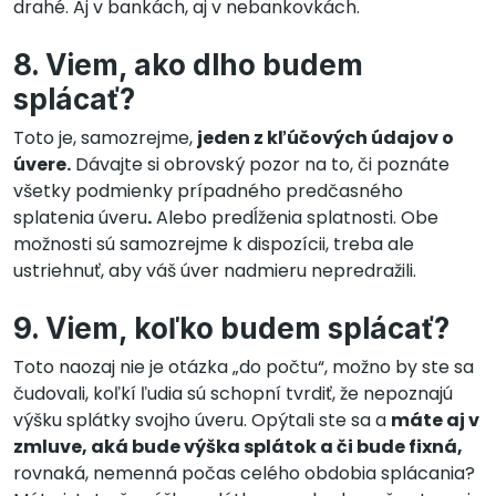
drahé. Aj v bankách, aj v nebankovkách.
8. Viem, ako dlho budem
splácať?
Toto je, samozrejme,
jeden z kľúčových údajov o
úvere.
Dávajte si obrovský pozor na to, či poznáte
všetky podmienky prípadného predčasného
splatenia úveru
.
Alebo predĺženia splatnosti. Obe
možnosti sú samozrejme k dispozícii, treba ale
ustriehnuť, aby váš úver nadmieru nepredražili.
9. Viem, koľko budem splácať?
Toto naozaj nie je otázka „do počtu“, možno by ste sa
čudovali, koľkí ľudia sú schopní tvrdiť, že nepoznajú
výšku splátky svojho úveru. Opýtali ste sa a
máte aj v
zmluve, aká bude výška splátok a či bude fixná,
rovnaká, nemenná počas celého obdobia splácania?