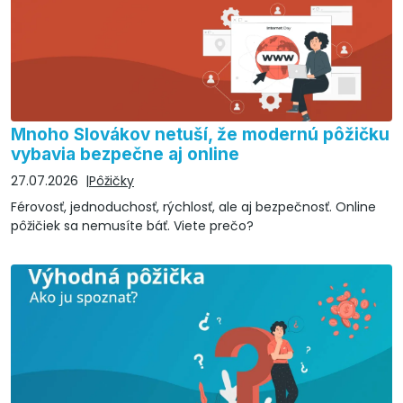
Mnoho Slovákov netuší, že modernú pôžičku
vybavia bezpečne aj online
27.07.2026
Pôžičky
Férovosť, jednoduchosť, rýchlosť, ale aj bezpečnosť. Online
pôžičiek sa nemusíte báť. Viete prečo?