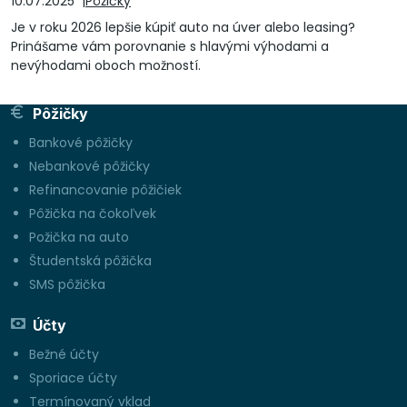
10.07.2025
Pôžičky
Je v roku 2026 lepšie kúpiť auto na úver alebo leasing?
Prinášame vám porovnanie s hlavými výhodami a
nevýhodami oboch možností.
Pôžičky
Bankové pôžičky
Nebankové pôžičky
Refinancovanie pôžičiek
Pôžička na čokoľvek
Požička na auto
Študentská pôžička
SMS pôžička
Účty
Bežné účty
Sporiace účty
Termínovaný vklad