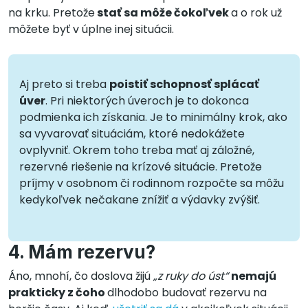
na krku. Pretože
stať sa môže čokoľvek
a o rok už
môžete byť v úplne inej situácii.
Aj preto si treba
poistiť schopnosť splácať
úver
. Pri niektorých úveroch je to dokonca
podmienka ich získania. Je to minimálny krok, ako
sa vyvarovať situáciám, ktoré nedokážete
ovplyvniť. Okrem toho treba mať aj záložné,
rezervné riešenie
na krízové situácie. Pretože
príjmy v osobnom či rodinnom rozpočte sa môžu
kedykoľvek nečakane znížiť a výdavky zvýšiť.
4. Mám rezervu?
Áno, mnohí, čo doslova žijú
„z ruky do úst“
nemajú
prakticky z čoho
dlhodobo budovať rezervu na