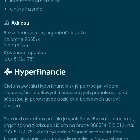
Informácie pre klientov
Online inzercia
Adresa
Bezvafinance s.r.o., organizačná zložka
Na bráne 8665/4
010 01 Žilina
Slovenská republika
IČO: 51 124 751
Cieľom portálu Hyperfinancie.sk je pomoc pri výbere
najrôznejších bankových i nebankových produktov. Jeho
súčasťou je porovnávač pôžičiek a bankových účtov i
poistení.
Prevádzkovateľom portálu je spoločnosť Bezvafinance s.r.o.,
organizačná zložka, so sídlom Na bráne 8665/4, 010 01 Žilina,
IČO: 51 124 751., ktorá vykonáva činnosť samostatného
finančného agenta na základe povolenia Národnej banky