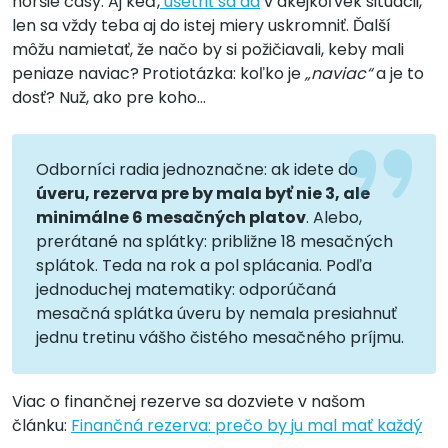
horšie časy. Aj keď,
ušetriť sa dá
v akejkoľvek situácii,
len sa vždy teba aj do istej miery uskromniť. Ďalší
môžu namietať, že načo by si požičiavali, keby mali
peniaze naviac?
Protiotázka: koľko je
„naviac“
a je to
dosť? Nuž, ako pre koho...
Odborníci radia jednoznačne: ak idete do
úveru, rezerva pre by mala byť nie 3, ale
minimálne 6 mesačných platov
. Alebo,
prerátané na splátky: približne 18 mesačných
splátok. Teda na rok a pol splácania. Podľa
jednoduchej matematiky: odporúčaná
mesačná splátka úveru by nemala presiahnuť
jednu tretinu vášho čistého mesačného príjmu.
Viac o finančnej rezerve sa dozviete v našom
článku:
Finančná rezerva: prečo by ju mal mať každý