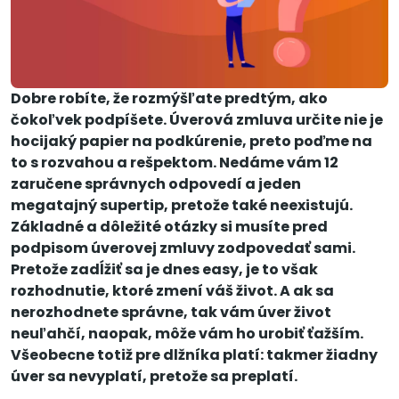
Dobre robíte, že rozmýšľate predtým, ako
čokoľvek podpíšete. Úverová zmluva určite nie je
hocijaký papier na podkúrenie, preto poďme na
to s rozvahou a rešpektom. Nedáme vám 12
zaručene správnych odpovedí a jeden
megatajný supertip, pretože také neexistujú.
Základné a dôležité otázky si musíte pred
podpisom úverovej zmluvy zodpovedať sami.
Pretože zadĺžiť sa je dnes easy, je to však
rozhodnutie, ktoré zmení váš život. A ak sa
nerozhodnete správne, tak vám úver život
neuľahčí, naopak, môže vám ho urobiť ťažším.
Všeobecne totiž pre dlžníka platí: takmer žiadny
úver sa nevyplatí, pretože sa preplatí.