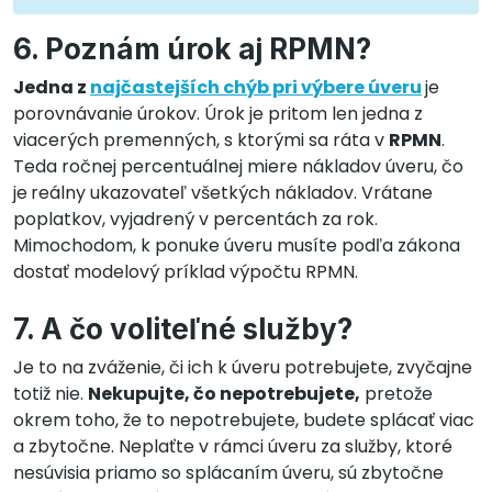
​6. Poznám úrok aj RPMN?
Jedna z
najčastejších chýb pri výbere úveru
je
porovnávanie úrokov. Úrok je pritom len jedna z
viacerých premenných, s ktorými sa ráta v
RPMN
.
Teda ročnej percentuálnej miere nákladov úveru, čo
je
reálny ukazovateľ všetkých nákladov. Vrátane
poplatkov, vyjadrený v percentách za rok.
Mimochodom, k ponuke úveru musíte podľa zákona
dostať modelový príklad výpočtu RPMN.
7. A čo voliteľné služby?
Je to na zváženie, či ich k úveru potrebujete, zvyčajne
totiž nie.
Nekupujte, čo nepotrebujete,
pretože
okrem toho, že to nepotrebujete, budete splácať viac
a zbytočne. Neplaťte v rámci úveru za služby, ktoré
nesúvisia priamo so splácaním úveru, sú zbytočne