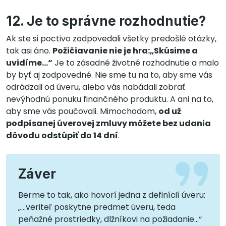
12. Je to správne rozhodnutie?
Ak ste si poctivo zodpovedali všetky predošlé otázky,
tak asi áno.
Požičiavanie nie je hra:„Skúsime a
uvidíme...“
Je to zásadné životné rozhodnutie a malo
by byť aj zodpovedné. Nie sme tu na to, aby sme vás
odrádzali od úveru, alebo vás nabádali zobrať
nevýhodnú ponuku finančného produktu. A ani na to,
aby sme vás poučovali. Mimochodom,
od už
podpísanej úverovej zmluvy môžete bez udania
dôvodu odstúpiť do 14 dní
.
Záver
Berme to tak, ako hovorí jedna z definícií úveru:
„...veriteľ poskytne predmet úveru, teda
peňažné prostriedky, dlžníkovi na požiadanie...“