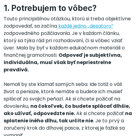
1. Potrebujem to vôbec?
Touto principiálnou otázkou, ktorú si treba objektívne
zodpovedať, sa začína
každé jedno „desatoro“
zodpovedného požičiavania. Je v každom článku,
ktorý sa týka rád pri rozhodovaní, či si vôbec vziať
úver. Mala by byť v každom edukačnom materiáli o
finančnej gramotnosti.
Odpoveď je subjektívna,
individuálna, musí však byť nepriestrelne
pravdivá.
Nemali by ste klamať samých seba. Ide totiž o váš
život a peniaze, ktoré nemáte a budete ich musieť
splácať zo svojich peňazí. Ak si chcete požičať na
dovolenku,
na čokoľvek, čo budete splácať dlhšie,
ako užívať, odpovedzte nie.
Ak si chcete požičať
na
splatenie iného dlhu, tak určite nie
. Je to prvý a
zaručený krok do dlhovej pasce, z ktorej je ťažké sa
vymaniť.