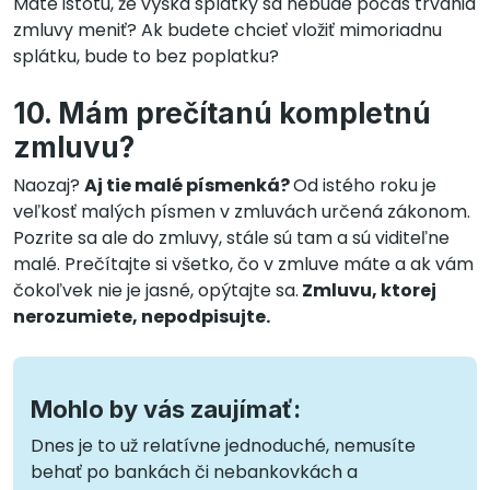
Máte istotu, že výška splátky sa nebude počas trvania
zmluvy meniť? Ak budete chcieť vložiť mimoriadnu
splátku, bude to bez poplatku?
10. Mám prečítanú kompletnú
zmluvu?
Naozaj?
Aj tie malé písmenká?
Od istého roku je
veľkosť malých písmen v zmluvách určená zákonom.
Pozrite sa ale do zmluvy, stále sú tam a sú viditeľne
malé. Prečítajte si všetko, čo v zmluve máte a ak vám
čokoľvek nie je jasné, opýtajte sa.
Zmluvu, ktorej
nerozumiete, nepodpisujte.
Mohlo by vás zaujímať:
Dnes je to už relatívne jednoduché, nemusíte
behať po bankách či nebankovkách a