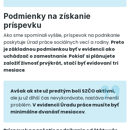
Podmienky na získanie
príspevku
Ako sme spomínali vyššie, príspevok na podnikanie
poskytuje Úrad práce sociálnych vecí a rodiny.
Preto
je základnou podmienkou byť v evidencii ako
uchádzač o zamestnanie
.
Pokiaľ si plánujete
založiť živnosť prvýkrát, stačí byť evidovaní tri
mesiace
.
Avšak ak ste už predtým boli SZČO aktívni,
ale ju už dlhší čas nevykonávate, nastáva menší
problém.
V evidencii Úradu práce musíte byť
minimálne dvanásť mesiacov
.