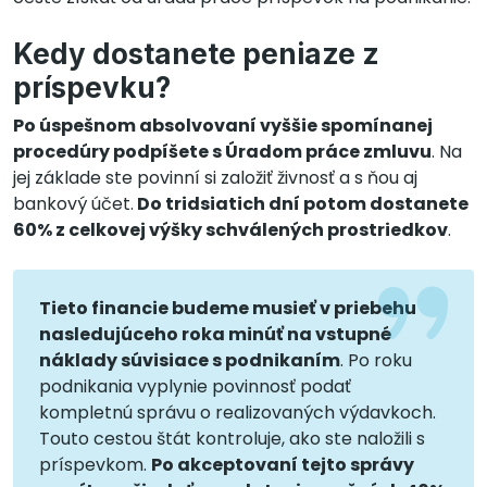
Kedy dostanete peniaze z
príspevku?
Po úspešnom absolvovaní vyššie spomínanej
procedúry podpíšete s Úradom práce zmluvu
. Na
jej základe ste povinní si založiť živnosť a s ňou aj
bankový účet.
Do tridsiatich dní potom dostanete
60% z celkovej výšky schválených prostriedkov
.
Tieto financie budeme musieť v priebehu
nasledujúceho roka minúť na vstupné
náklady súvisiace s podnikaním
. Po roku
podnikania vyplynie povinnosť podať
kompletnú správu o realizovaných výdavkoch.
Touto cestou štát kontroluje, ako ste naložili s
príspevkom.
Po akceptovaní tejto správy