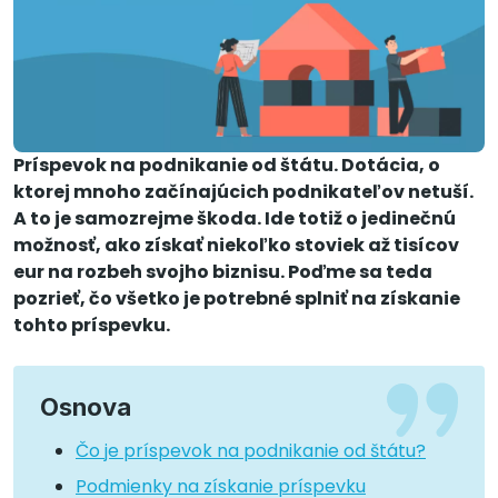
Príspevok na podnikanie od štátu. Dotácia, o
ktorej mnoho začínajúcich podnikateľov netuší.
A to je samozrejme škoda. Ide totiž o jedinečnú
možnosť, ako získať niekoľko stoviek až tisícov
eur na rozbeh svojho biznisu. Poďme sa teda
pozrieť, čo všetko je potrebné splniť na získanie
tohto príspevku.
Osnova
Čo je príspevok na podnikanie od štátu?
Podmienky na získanie príspevku