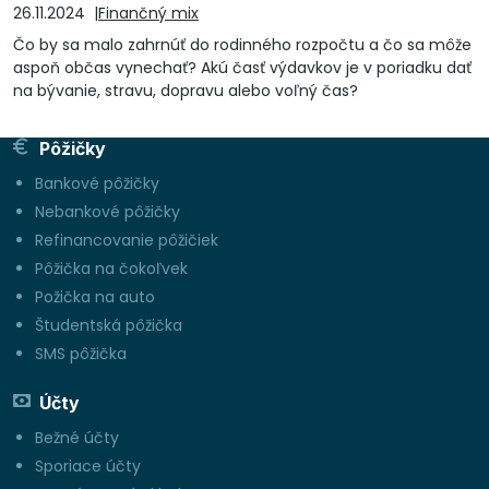
26.11.2024
Finančný mix
Čo by sa malo zahrnúť do rodinného rozpočtu a čo sa môže
aspoň občas vynechať? Akú časť výdavkov je v poriadku dať
na bývanie, stravu, dopravu alebo voľný čas?
Pôžičky
Bankové pôžičky
Nebankové pôžičky
Refinancovanie pôžičiek
Pôžička na čokoľvek
Požička na auto
Študentská pôžička
SMS pôžička
Účty
Bežné účty
Sporiace účty