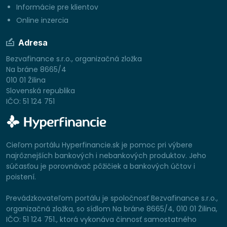
Informácie pre klientov
Online inzercia
Adresa
Bezvafinance s.r.o., organizačná zložka
Na bráne 8665/4
010 01 Žilina
Slovenská republika
IČO: 51 124 751
Cieľom portálu Hyperfinancie.sk je pomoc pri výbere
najrôznejších bankových i nebankových produktov. Jeho
súčasťou je porovnávač pôžičiek a bankových účtov i
poistení.
Prevádzkovateľom portálu je spoločnosť Bezvafinance s.r.o.,
organizačná zložka, so sídlom Na bráne 8665/4, 010 01 Žilina,
IČO: 51 124 751., ktorá vykonáva činnosť samostatného