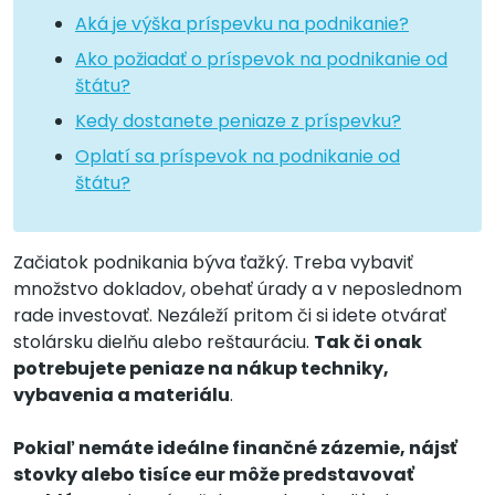
Aká je výška príspevku na podnikanie?
Ako požiadať o príspevok na podnikanie od
štátu?
Kedy dostanete peniaze z príspevku?
Oplatí sa príspevok na podnikanie od
štátu?
Začiatok podnikania býva ťažký. Treba vybaviť
množstvo dokladov, obehať úrady a v neposlednom
rade investovať. Nezáleží pritom či si idete otvárať
stolársku dielňu alebo reštauráciu.
Tak či onak
potrebujete peniaze na nákup techniky,
vybavenia a materiálu
.
Pokiaľ nemáte ideálne finančné zázemie, nájsť
stovky alebo tisíce eur môže predstavovať