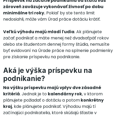
Príspevok na začatie podnikania od štátu vás
zároveň zaväzuje vykonávať živnosť po dobu
minimálne tri roky.
Pokiaľ by ste tento limit
nedosiahli, môže vám Úrad práce dotáciu krátiť.
Veľkú výhodu majú mladí ľudia
. Ak plánujete
začať podnikať a máte menej než dvadsaťpäť rokov
alebo ste študentom dennej formy štúdia, nemusíte
byť evidovaní na Úrade práce na splnenie podmienky
pre získanie príspevku na podnikanie.
Aká je výška príspevku na
podnikanie?
Na výšku príspevku majú vplyv dve zásadné
kritériá
. Jednak je to
kalendárny rok
, v ktorom
plánujete požiadať o dotáciu a potom
konkrétny
kraj
, kde plánujete podnikať. Výhodou majú tí
začínajúci podnikatelia, ktoré skúšajú šťastie v