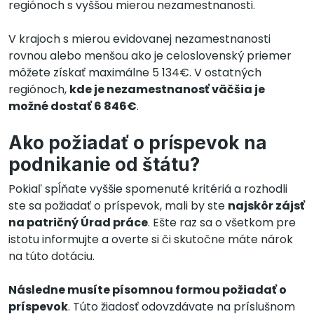
regiónoch s vyššou mierou nezamestnanosti.
V krajoch s mierou evidovanej nezamestnanosti
rovnou alebo menšou ako je celoslovenský priemer
môžete získať maximálne 5 134€. V ostatných
regiónoch,
kde je nezamestnanosť väčšia je
možné dostať 6 846€
.
Ako požiadať o príspevok na
podnikanie od štátu?
Pokiaľ spĺňate vyššie spomenuté kritériá a rozhodli
ste sa požiadať o príspevok, mali by ste
najskôr zájsť
na patričný Úrad práce
. Ešte raz sa o všetkom pre
istotu informujte a overte si či skutočne máte nárok
na túto dotáciu.
Následne musíte písomnou formou požiadať o
príspevok
. Túto žiadosť odovzdávate na príslušnom