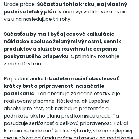
Úrade práce.
Súčasťou tohto kroku je aj vlastný
podnikateľský plán
. V ňom vysvetlíte vašu biznis
víziu na nasledujúce tri roky.
Súčasťou by mali byť aj cenové kalkulácie
nákladov spolu so želanými výnosmi, cenník
produktov a služieb a rozvrhnutie čerpania
poskytnutého príspevku
. Optimálny rozsah je
zhruba 10 strán.
Po podaní žiadosti
budete musieť absolvovať
krátky test o pripravenosti na začatie
podnikania
. Ten obsahuje základné otázky a je
realizovaný písomne. Následne, ak úspešne
absolvujete test, tak nasleduje prezentácia
podnikateľského plánu pred komisiou úradu. Tá
posudzuje serióznosť a celkovú pripravenosť. Pokiaľ
komisia nebude mať žiadne výhrady, ste na najlepšiej
ceste získať od úradu práce príspevok na podnikanie.