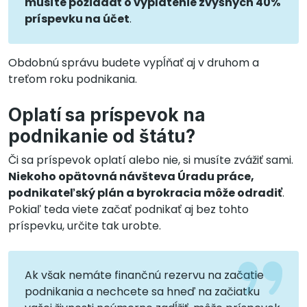
musíte požiadať o vyplatenie zvyšných 40%
príspevku na účet
.
Obdobnú správu budete vypĺňať aj v druhom a
treťom roku podnikania.
Oplatí sa príspevok na
podnikanie od štátu?
Či sa príspevok oplatí alebo nie, si musíte zvážiť sami.
Niekoho opätovná návšteva Úradu práce,
podnikateľský plán a byrokracia môže odradiť
.
Pokiaľ teda viete začať podnikať aj bez tohto
príspevku, určite tak urobte.
Ak však nemáte finančnú rezervu na začatie
podnikania a nechcete sa hneď na začiatku