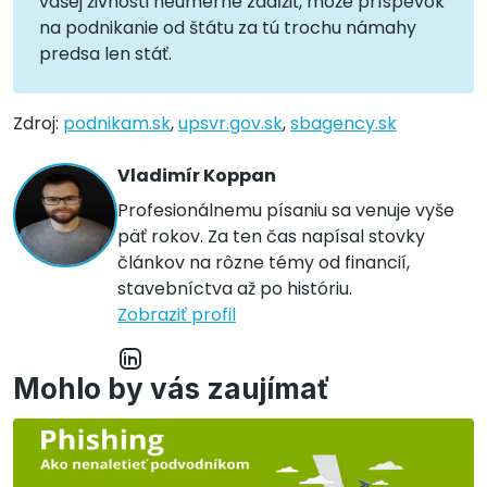
vašej živnosti neúmerne zadĺžiť, môže príspevok
na podnikanie od štátu za tú trochu námahy
predsa len stáť.
Zdroj:
podnikam.sk
,
upsvr.gov.sk
,
sbagency.sk
Vladimír Koppan
Profesionálnemu písaniu sa venuje vyše
päť rokov. Za ten čas napísal stovky
článkov na rôzne témy od financií,
stavebníctva až po históriu.
Zobraziť profil
Mohlo by vás zaujímať