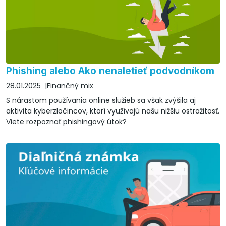
Phishing alebo Ako nenaletieť podvodníkom
28.01.2025
Finančný mix
S nárastom používania online služieb sa však zvýšila aj
aktivita kyberzločincov, ktorí využívajú našu nižšiu ostražitosť.
Viete rozpoznať phishingový útok?