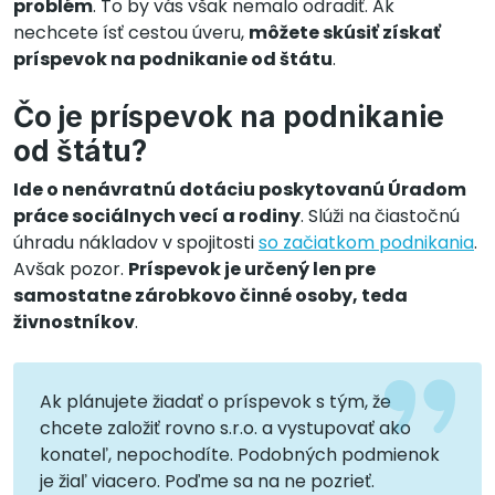
problém
. To by vás však nemalo odradiť. Ak
nechcete ísť cestou úveru,
môžete skúsiť získať
príspevok na podnikanie od štátu
.
Čo je príspevok na podnikanie
od štátu?
Ide o nenávratnú dotáciu poskytovanú Úradom
práce sociálnych vecí a rodiny
. Slúži na čiastočnú
úhradu nákladov v spojitosti
so začiatkom podnikania
.
Avšak pozor.
Príspevok je určený len pre
samostatne zárobkovo činné osoby, teda
živnostníkov
.
Ak plánujete žiadať o príspevok s tým, že
chcete založiť rovno s.r.o. a vystupovať ako
konateľ, nepochodíte. Podobných podmienok
je žiaľ viacero. Poďme sa na ne pozrieť.