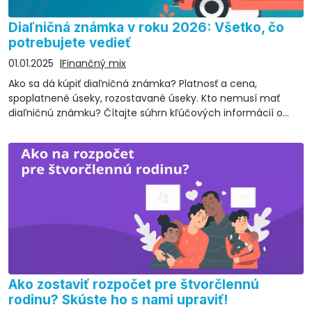
Diaľničná známka v roku 2026: Všetko, čo
potrebujete vedieť
01.01.2025
Finančný mix
Ako sa dá kúpiť diaľničná známka? Platnosť a cena,
spoplatnené úseky, rozostavané úseky. Kto nemusí mať
diaľničnú známku? Čítajte súhrn kľúčových informácií o
diaľničných známkach v roku 2026.
Ako zostaviť rozpočet pre štvorčlennú
rodinu? Skúste ho s nami upraviť!