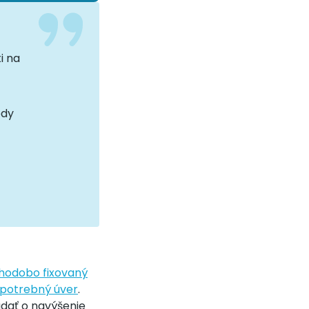
i na
edy
hodobo fixovaný
potrebný úver
.
adať o navýšenie