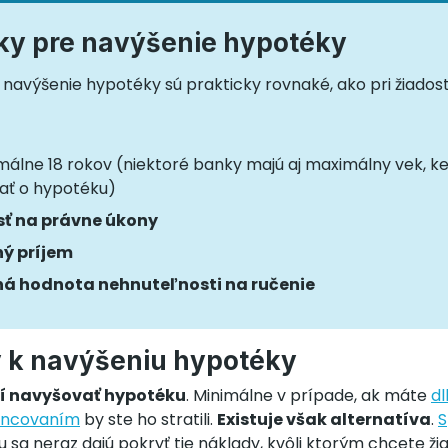
y pre navýšenie hypotéky
navýšenie hypotéky sú prakticky rovnaké, ako pri žiadost
málne 18 rokov (niektoré banky majú aj maximálny vek, k
ať o hypotéku)
sť na právne úkony
ý príjem
á hodnota nehnuteľnosti na ručenie
y k navýšeniu hypotéky
tí navyšovať hypotéku
. Minimálne v prípade, ak máte
dl
ancovaním
by ste ho stratili.
Existuje však alternatíva
.
S
 sa neraz dajú pokryť tie náklady, kvôli ktorým chcete ži