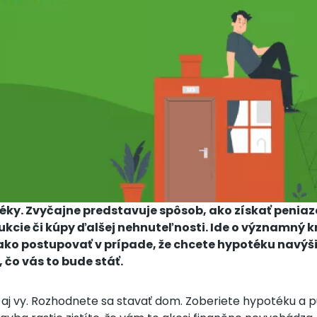
ky. Zvyčajne predstavuje spôsob, ako získať penia
ukcie či kúpy ďalšej nehnuteľnosti. Ide o významný k
ako postupovať v prípade, že chcete hypotéku navýšiť
 čo vás to bude stáť.
aj vy. Rozhodnete sa stavať dom. Zoberiete hypotéku a p