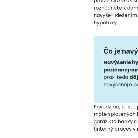
práce. Ako však st
rozhodnete k domu
navyše? Riešením 
hypotéky.
Čo je nav
Navýšenie hy
požičanej s
praxi teda
dôj
navýšenej o p
Povedzme, že ste p
máte splatených 15
garáž. Od banky si
(interný proces v