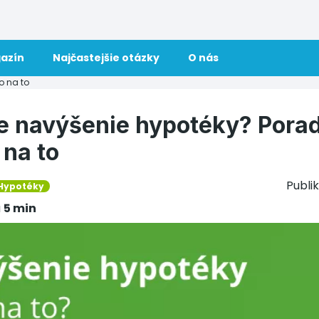
azín
Najčastejšie otázky
O nás
o na to
e navýšenie hypotéky? Pora
 na to
Publi
Hypotéky
u
5 min