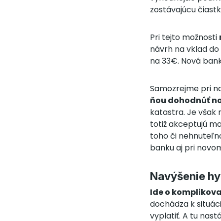
zostávajúcu čiast
Pri tejto možnosti
návrh na vklad do 
na 33€. Nová bank
Samozrejme pri na
ňou dohodnúť n
katastra. Je však
totiž akceptujú m
toho či nehnuteľno
banku aj pri novo
Navýšenie hy
Ide o komplikova
dochádza k situáci
vyplatiť. A tu nas