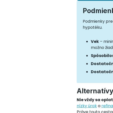
Podmienk
Podmienky pre 
hypotéku.
Vek
– mini
možno žiad
Spôsobilo
Dostatočn
Dostatočn
Alternatív
Nie vždy sa opla
nízky úrok
a
refin
Práve touto cestou