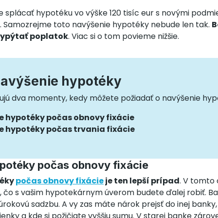
 splácať hypotéku vo výške 120 tisíc eur s novými podm
.). Samozrejme toto navýšenie hypotéky nebude len tak.
B
vypýtať poplatok
. Viac si o tom povieme nižšie.
navýšenie hypotéky
tujú dva momenty, kedy môžete požiadať o navýšenie hyp
e hypotéky počas obnovy fixácie
e hypotéky počas trvania fixácie
potéky počas obnovy fixácie
téky
počas obnovy fixácie
je ten lepší prípad
. V tomto 
 čo s vašim hypotekárnym úverom budete ďalej robiť. Ba
úrokovú sadzbu. A vy zas máte nárok prejsť do inej banky
nky a kde si požičiate vyššiu sumu. V starej banke zárov