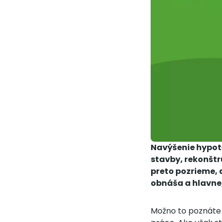
Navýšenie hypoté
stavby, rekonštr
preto pozrieme, 
obnáša a hlavne,
Možno to poznáte 