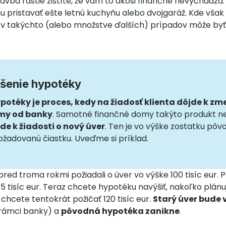
avba rastie zistíte, že vám to akosi finančne nevychádza.
 pristavať ešte letnú kuchyňu alebo dvojgaráž. Kde však 
v takýchto (alebo množstve ďalších) prípadov môže byť
ýšenie hypotéky
potéky je proces, kedy na žiadosť klienta dôjde k zm
umy od banky
. Samotné finančné domy takýto produkt n
de k žiadosti o nový úver
. Ten je vo výške zostatku pô
ožadovanú čiastku. Uveďme si príklad.
red troma rokmi požiadali o úver vo výške 100 tisíc eur. 
 tisíc eur. Teraz chcete hypotéku navýšiť, nakoľko plánu
 chcete tentokrát požičať 120 tisíc eur.
Starý úver bude
 rámci banky) a
pôvodná hypotéka zanikne
.