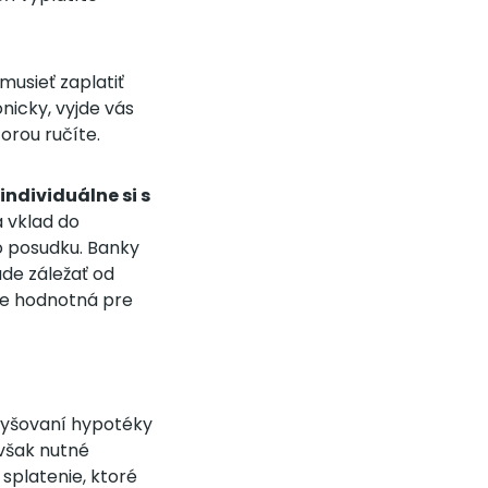
 musieť zaplatiť
nicky, vyjde vás
orou ručíte.
individuálne si s
 vklad do
o posudku. Banky
de záležať od
čne hodnotná pre
avyšovaní hypotéky
 však nutné
 splatenie, ktoré