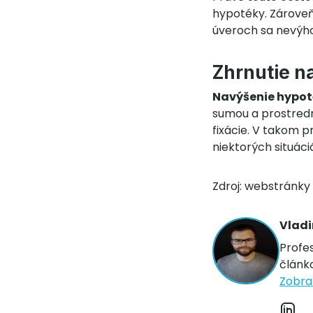
hypotéky. Zárove
úveroch sa nevýho
Zhrnutie n
Navýšenie hypot
sumou a prostredn
fixácie. V takom p
niektorých situáci
Zdroj: webstránky
Vlad
Profes
článko
Zobraz