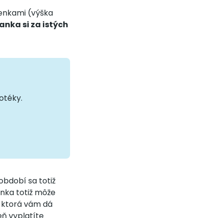
ienkami (výška
anka si za istých
otéky.
období sa totiž
nka totiž môže
, ktorá vám dá
eň vyplatíte