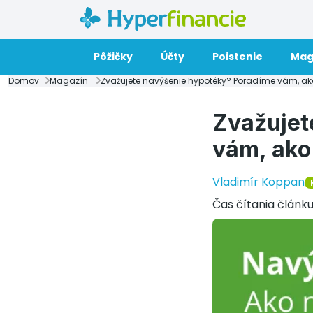
Pôžičky
Účty
Poistenie
Mag
Domov
Magazín
Zvažujete navýšenie hypotéky? Poradíme vám, ak
Zvažujet
vám, ako
Vladimír Koppan
Čas čítania článk