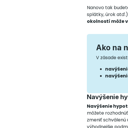
Nanovo tak budete
splátky, úrok atď
okolností môže 
Ako na 
V zásade exis
navýšeni
navýšeni
Navýšenie hy
Navýšenie hypo
môžete rozhodnúť,
zmeniť schválenú 
výhodnejšie podmie