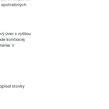
a spotrebných
ový úver s vyššou
ade končiacej
tenie. V
apísal stovky