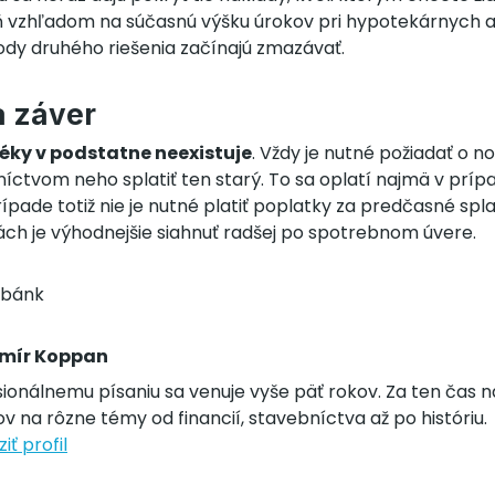
ň vzhľadom na súčasnú výšku úrokov pri hypotekárnych 
dy druhého riešenia začínajú zmazávať.
a záver
éky v podstatne neexistuje
. Vždy je nutné požiadať o n
íctvom neho splatiť ten starý. To sa oplatí najmä v príp
rípade totiž nie je nutné platiť poplatky za predčasné spla
ách je výhodnejšie siahnuť radšej po spotrebnom úvere.
 bánk
imír Koppan
ionálnemu písaniu sa venuje vyše päť rokov. Za ten čas n
v na rôzne témy od financií, stavebníctva až po históriu.
iť profil