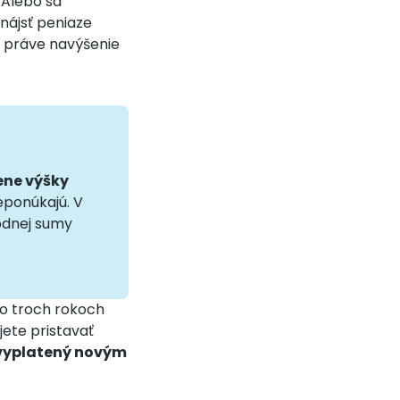
 Alebo sa
nájsť peniaze
 práve navýšenie
ene výšky
eponúkajú. V
vodnej sumy
Po troch rokoch
jete pristavať
 vyplatený novým