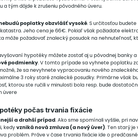
ku a tým dôjde k zrušeniu pôvodného úveru.
nebudú poplatky obzvlášť vysoké
. S určitosťou budete
katastra. Jeho cena je 66€. Pokiaľ však požiadate elektro
a môže požadovať znalecký posudok na nehnuteľnosť, kt
vyšovaní hypotéky môžete zostať aj u pôvodnej banky a
ové podmienky
. V tomto prípade sa vyhnete poplatku za
 možné, že sa nevyhnete vypracovaniu nového znaleckéh
aximálne 3 roky staré znalecké posudky. Primárne však bu
sť, ktorou ste ručili v minulosti bola resp. bude dostato
m úvere
potéky počas trvania fixácie
nejší a drahší prípad
. Ako sme spomínali vyššie, pri n
i, kedy
vzniká nová zmluva (a nový úver)
. Ten starý je
táva problém. Práve v čase trvania fixácie ide o predčasné