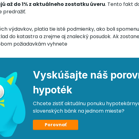
ú až do 1% z aktuálneho zostatku úveru
. Tento fakt 
 predražiť.
ch výdavkov, platia tie isté podmienky, ako boli spomenuté
lad do katastra a zrejme aj znalecký posudok. Ak zostan
 obom požiadavkám vyhnete
Vyskúšajte náš poro
hypoték
Chcete zistiť aktuálnu ponuku hypotekárny
slovenských bánk na jednom mieste?
Porovnať