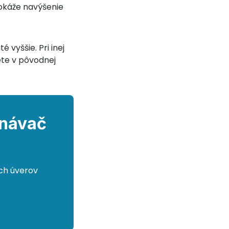
dokáže navýšenie
 vyššie. Pri inej
ete v pôvodnej
vnávač
ch úverov