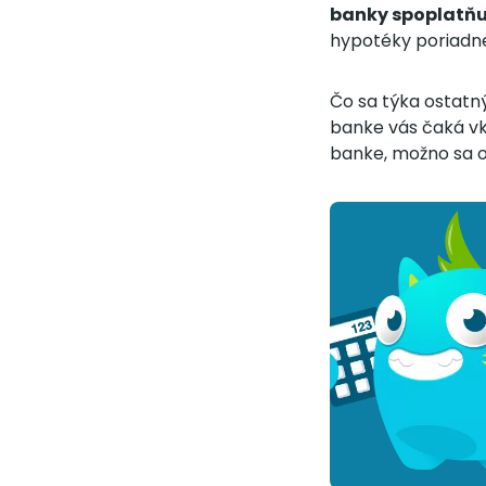
banky spoplatňuj
hypotéky poriadne
Čo sa týka ostatný
banke vás čaká vk
banke, možno sa