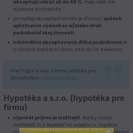
akceptujú obrat až do 60 %
, majú však iné
súvisiace podmienky
pri vyššej akceptácii obratu je kľúčový
spôsob
uplatnenia výdavkov a/alebo druh
podnikateľskej činnosti
minimálna akceptovaná dĺžka podnikania
je
v rôznych bankách rôzna, od 6 do 24 mesiacov
Prečítajte si viac o téme pôžička pre
živnostníkov
v našom článku
.
Hypotéka a s.r.o. (hypotéka pre
firmu)
výpočet príjmu je zložitejší.
Banky musia
zohľadniť, či si žiadateľ vo svojej s.r.o. vypláca
podiel zo zisku alebo/aj mzdu, koľko % s.r.o. vlastní