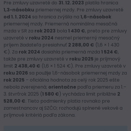
Pre zmluvy uzavreté do
31. 12. 2023
platila hranica
1,3-násobku
priemernej mzdy. Pre zmluvy uzavreté
od 1. 1. 2024
sa hranica zvýšila na
1,6-násobok
priemernej mzdy. Priemerná nominálna mesačná
mzda v SR za
rok 2023
bola
1 430 €
, preto pre zmluvy
uzavreté v
roku 2024
nesmel priemerný mesačný
príjem žiadateľa presiahnuť
2 288,00 €
(1,6 × 1 430
€). Za
rok 2024
dosiahla priemerná mzda
1 524 €
,
takže pre zmluvy uzavreté v
roku 2025
je príjmový
limit
2 438,40 €
(1,6 × 1 524 €). Pre zmluvy uzavreté v
roku 2026
sa použije 1,6-násobok priemernej mzdy za
rok 2025
– oficiálna hodnota za celý rok 2025 ešte
nebola zverejnená;
orientačne
podľa priemeru za 1.–
3. štvrťrok 2025 (
1 580 €
) vychádza limit približne
2
528,00 €
. Tieto podmienky platia rovnako pre
zamestnancov aj SZČO; rozhodujú splnené vekové a
príjmové kritériá podľa zákona.