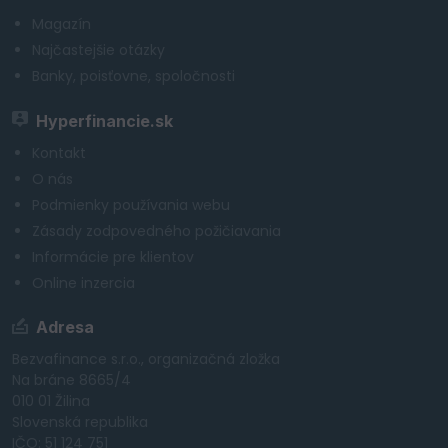
Magazín
Najčastejšie otázky
Banky, poisťovne, spoločnosti
Hyperfinancie.sk
Kontakt
O nás
Podmienky používania webu
Zásady zodpovedného požičiavania
Informácie pre klientov
Online inzercia
Adresa
Bezvafinance s.r.o., organizačná zložka
Na bráne 8665/4
010 01 Žilina
Slovenská republika
IČO: 51 124 751