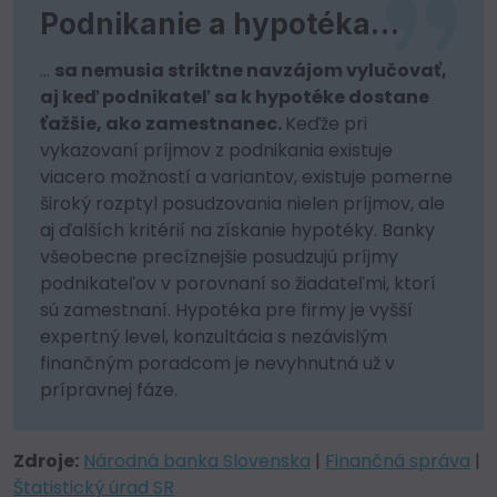
Podnikanie a hypotéka…
…
sa nemusia striktne navzájom vylučovať,
aj keď podnikateľ sa k hypotéke dostane
ťažšie, ako zamestnanec.
Keďže pri
vykazovaní príjmov z podnikania existuje
viacero možností a variantov, existuje pomerne
široký rozptyl posudzovania nielen príjmov, ale
aj ďalších kritérií na získanie hypotéky. Banky
všeobecne precíznejšie posudzujú príjmy
podnikateľov v porovnaní so žiadateľmi, ktorí
sú zamestnaní. Hypotéka pre firmy je vyšší
expertný level, konzultácia s nezávislým
finančným poradcom je nevyhnutná už v
prípravnej fáze.
Zdroje:
Národná banka Slovenska
|
Finančná správa
|
Štatistický úrad SR