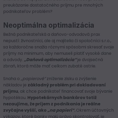
preukázanie dostatočného príjmu pre mnohých
podnikateľov problém?
Neoptimálna optimalizácia
Bežná podnikateľská a daňovo-odvodová prax
nepustí: živnostníci, ale aj majitelia či spoločníci s.r.o.,
sa každoročne snažia rôznymi spôsobmi skresať svoje
príjmy na minimum, aby nemuseli platiť vysoké dane
a odvody.
„Daňová optimalizácia“
je dvojsečná
zbraň, ktorá môže mať celkom zubaté ostrie.
Snaha o
„papierové“
zníženie zisku a zvýšenie
nákladov je
základný problém pri dokladovaní
príjmu
, ak chce podnikateľ financovať svoje bývanie
hypotékou.
Hypotekárnych bankárov totiž
nezaujíma, že príjem z podnikania je reálne
zvyčajne vyšší, ako
„na papieri“
.
Okrem účtovných
výkazov, ktoré banky majú právo skontrolovať, je