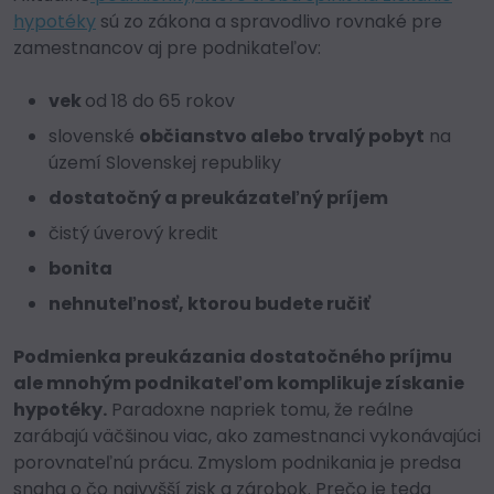
hypotéky
sú zo zákona a spravodlivo rovnaké pre
zamestnancov aj pre podnikateľov:
vek
od 18 do 65 rokov
slovenské
občianstvo alebo trvalý pobyt
na
území Slovenskej republiky
dostatočný a preukázateľný príjem
čistý úverový kredit
bonita
nehnuteľnosť, ktorou budete ručiť
Podmienka preukázania dostatočného príjmu
ale mnohým podnikateľom komplikuje získanie
hypotéky.
Paradoxne napriek tomu, že reálne
zarábajú väčšinou viac, ako zamestnanci vykonávajúci
porovnateľnú prácu. Zmyslom podnikania je predsa
snaha o čo najvyšší zisk a zárobok. Prečo je teda