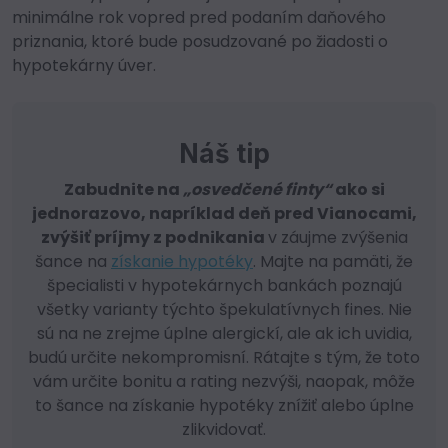
minimálne rok vopred pred podaním daňového
priznania, ktoré bude posudzované po žiadosti o
hypotekárny úver.
Náš tip
Zabudnite na
„osvedčené finty“
ako si
jednorazovo, napríklad deň pred Vianocami,
zvýšiť príjmy z podnikania
v záujme zvýšenia
šance na
získanie hypotéky
. Majte na pamäti, že
špecialisti v hypotekárnych bankách poznajú
všetky varianty týchto špekulatívnych fines. Nie
sú na ne zrejme úplne alergickí, ale ak ich uvidia,
budú určite nekompromisní. Rátajte s tým, že toto
vám určite bonitu a rating nezvýši, naopak, môže
to šance na získanie hypotéky znížiť alebo úplne
zlikvidovať.