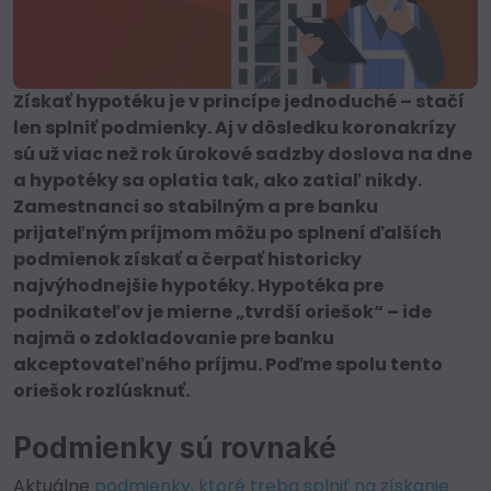
Získať hypotéku je v princípe jednoduché – stačí
len splniť podmienky. Aj v dôsledku koronakrízy
sú už viac než rok úrokové sadzby doslova na dne
a hypotéky sa oplatia tak, ako zatiaľ nikdy.
Zamestnanci so stabilným a pre banku
prijateľným príjmom môžu po splnení ďalších
podmienok získať a čerpať historicky
najvýhodnejšie hypotéky. Hypotéka pre
podnikateľov je mierne „tvrdší oriešok“ – ide
najmä o zdokladovanie pre banku
akceptovateľného príjmu. Poďme spolu tento
oriešok rozlúsknuť.
Podmienky sú rovnaké
Aktuálne
podmienky, ktoré treba splniť na získanie