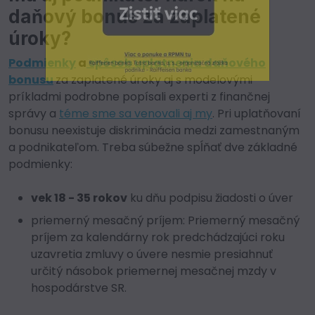
daňový bonus za zaplatené
úroky?
Podmienky
a
spôsob uplatnenia daňového
bonusu
za zaplatené úroky aj s modelovými
príkladmi podrobne popísali experti z finančnej
správy a
téme sme sa venovali aj my
. Pri uplatňovaní
bonusu neexistuje diskriminácia medzi zamestnaným
a podnikateľom. Treba súbežne spĺňať dve základné
podmienky:
vek 18 - 35 rokov
ku dňu podpisu žiadosti o úver
priemerný mesačný príjem: Priemerný mesačný
príjem za kalendárny rok predchádzajúci roku
uzavretia zmluvy o úvere nesmie presiahnuť
určitý násobok priemernej mesačnej mzdy v
hospodárstve SR.