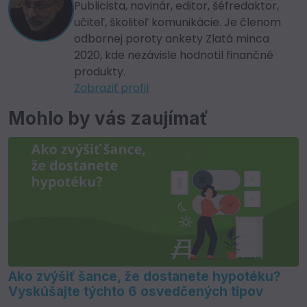
Publicista, novinár, editor, šéfredaktor,
učiteľ, školiteľ komunikácie. Je členom
odbornej poroty ankety Zlatá minca
2020, kde nezávisle hodnotil finančné
produkty.
Zobraziť profil
Mohlo by vás zaujímať
Ako zvýšiť šance, že dostanete hypotéku?
Vyskúšajte týchto 6 osvedčených tipov