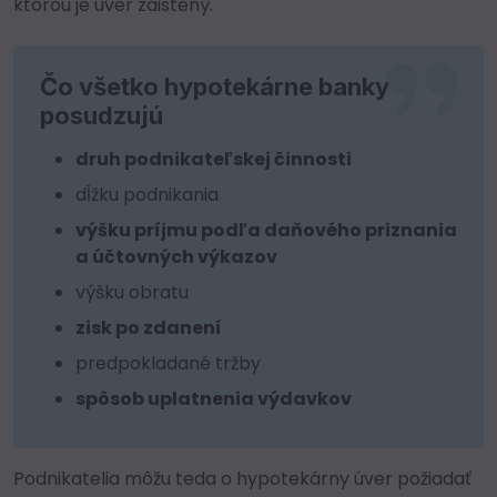
ktorou je úver zaistený.
Čo všetko hypotekárne banky
posudzujú
druh podnikateľskej činnosti
dĺžku podnikania
výšku príjmu podľa daňového priznania
a účtovných výkazov
výšku obratu
zisk po zdanení
predpokladané tržby
spôsob uplatnenia výdavkov
Podnikatelia môžu teda o hypotekárny úver požiadať