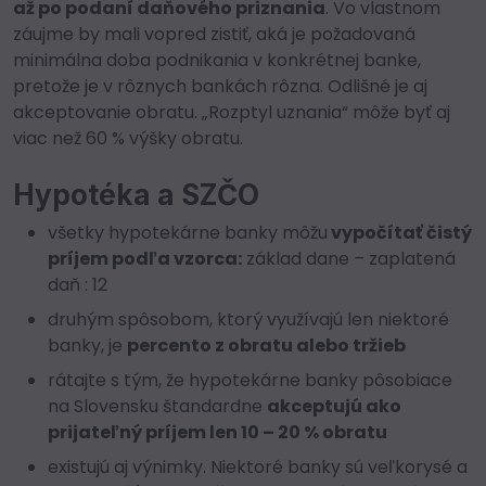
až po podaní daňového priznania
. Vo vlastnom
záujme by mali vopred zistiť, aká je požadovaná
minimálna doba podnikania v konkrétnej banke,
pretože je v rôznych bankách rôzna. Odlišné je aj
akceptovanie obratu. „Rozptyl uznania“ môže byť aj
viac než 60 % výšky obratu.
Hypotéka a SZČO
všetky hypotekárne banky môžu
vypočítať čistý
príjem podľa vzorca:
základ dane – zaplatená
daň : 12
druhým spôsobom, ktorý využívajú len niektoré
banky, je
percento z obratu alebo tržieb
rátajte s tým, že hypotekárne banky pôsobiace
na Slovensku štandardne
akceptujú ako
prijateľný príjem len 10 – 20 % obratu
existujú aj výnimky. Niektoré banky sú veľkorysé a