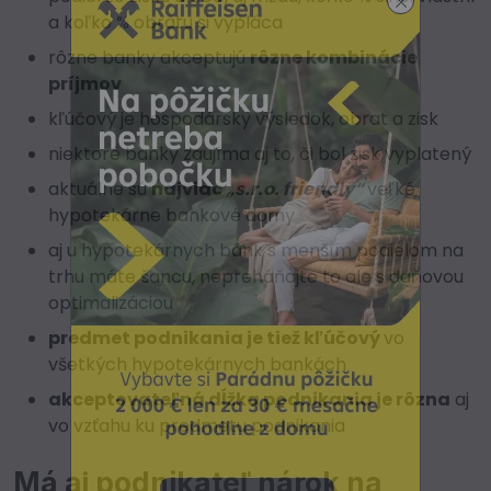
a koľko % obratu si vypláca
rôzne banky akceptujú
rôzne kombinácie
príjmov
kľúčový je hospodársky výsledok, obrat a zisk
niektoré banky zaujíma aj to, či bol zisk vyplatený
aktuálne sú
najviac
„s.r.o. friendly“
veľké
hypotekárne bankové domy
aj u hypotekárnych bánk s menším podielom na
trhu máte šancu, nepreháňajte to ale s daňovou
optimalizáciou
predmet podnikania je tiež kľúčový
vo
všetkých hypotekárnych bankách
akceptovateľná dĺžka podnikania je rôzna
aj
vo vzťahu ku predmetu podnikania
Má aj podnikateľ nárok na