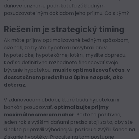
daňové priznanie podnikateľa základným
posudzovateľným dokladom jeho príjmu. Čo s tým?
Riešením je strategický timing
Ak máte príjmy optimalizované bežným spôsobom,
čiže tak, že by ste hypotéku nevyhrali ani v
hypotetickej hypotekárnej lotérii, myslite dopredu.
Keď sa definitívne rozhodnete financovať svoje
bývanie hypotékou,
musíte optimalizovať včas, v
dostatočnom predstihu a úplne naopak, ako
doteraz
.
V zdaňovacom období, ktoré budú hypotekárni
bankári posudzovať,
optimalizujte príjmy
maximálne smerom nahor
. Berte to pozitívne,
jeden rok s vyššími daňami predsa stojí za to, aby ste
si takto pripravili výhodnejšiu pozíciu a zvýšili šance na
získanie hypotéky. Pracujte na tom postupne