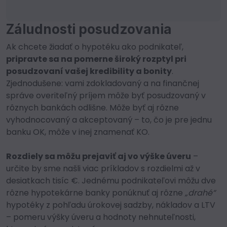
Záludnosti posudzovania
Ak chcete žiadať o hypotéku ako podnikateľ,
pripravte sa na pomerne široký rozptyl pri
posudzovaní vašej kredibility a bonity
.
Zjednodušene: vami zdokladovaný a na finančnej
správe overiteľný príjem môže byť posudzovaný v
rôznych bankách odlišne. Môže byť aj rôzne
vyhodnocovaný a akceptovaný – to, čo je pre jednu
banku OK, môže v inej znamenať KO.
Rozdiely sa môžu prejaviť aj vo výške úveru
–
určite by sme našli viac príkladov s rozdielmi až v
desiatkach tisíc €. Jednému podnikateľovi môžu dve
rôzne hypotekárne banky ponúknuť aj rôzne
„drahé“
hypotéky z pohľadu úrokovej sadzby, nákladov a LTV
– pomeru výšky úveru a hodnoty nehnuteľnosti,