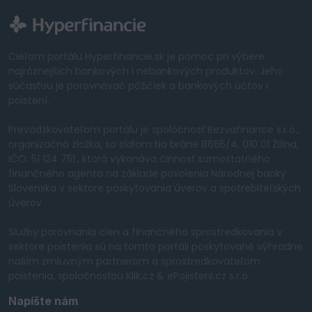
Cieľom portálu Hyperfinancie.sk je pomoc pri výbere
najrôznejších bankových i nebankových produktov. Jeho
súčasťou je porovnávač pôžičiek a bankových účtov i
poistení.
Prevádzkovateľom portálu je spoločnosť Bezvafinance s.r.o.,
organizačná zložka, so sídlom Na bráne 8665/4, 010 01 Žilina,
IČO: 51 124 751., ktorá vykonáva činnosť samostatného
finančného agenta na základe povolenia Národnej banky
Slovenska v sektore poskytovania úverov a spotrebiteľských
úverov
Služby porovnania cien a finančného sprostredkovania v
sektore poistenia sú na tomto portáli poskytované výhradne
naším zmluvným partnerom a sprostredkovateľom
poistenia, spoločnosťou Klik.cz & ePojisteni.cz s.r.o
Napíšte nám