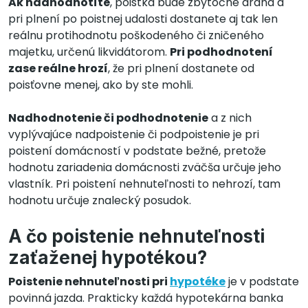
Ak nadhodnotíte
, poistka bude zbytočne drahá a
pri plnení po poistnej udalosti dostanete aj tak len
reálnu protihodnotu poškodeného či zničeného
majetku, určenú likvidátorom.
Pri podhodnotení
zase reálne hrozí
, že pri plnení dostanete od
poisťovne menej, ako by ste mohli.
Nadhodnotenie či podhodnotenie
a z nich
vyplývajúce nadpoistenie či podpoistenie je pri
poistení domácností v podstate bežné, pretože
hodnotu zariadenia domácnosti zväčša určuje jeho
vlastník. Pri poistení nehnuteľnosti to nehrozí, tam
hodnotu určuje znalecký posudok.
A čo poistenie nehnuteľnosti
zaťaženej hypotékou?
Poistenie nehnuteľnosti pri
hypotéke
je v podstate
povinná jazda. Prakticky každá hypotekárna banka