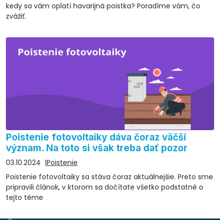
kedy sa vám oplatí havarijná poistka? Poradíme vám, čo
zvážiť.
Poistenie fotovoltaiky dáva čoraz väčší
význam. Na toto si však treba dať pozor
03.10.2024
Poistenie
Poistenie fotovoltaiky sa stáva čoraz aktuálnejšie. Preto sme
pripravili článok, v ktorom sa dočítate všetko podstatné o
tejto téme