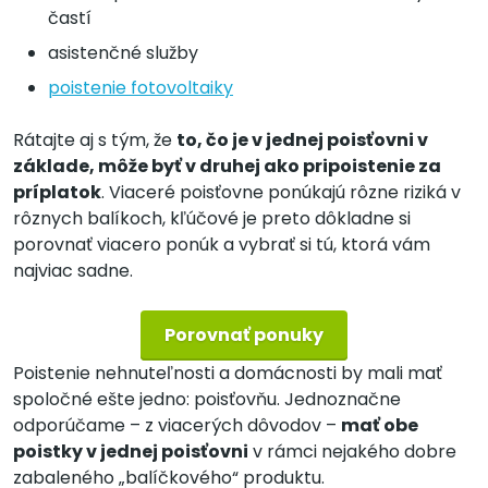
častí
asistenčné služby
poistenie fotovoltaiky
Rátajte aj s tým, že
to, čo je v jednej poisťovni v
základe, môže byť v druhej ako pripoistenie za
príplatok
. Viaceré poisťovne ponúkajú rôzne riziká v
rôznych balíkoch, kľúčové je preto dôkladne si
porovnať viacero ponúk a vybrať si tú, ktorá vám
najviac sadne.
Porovnať ponuky
Poistenie nehnuteľnosti a domácnosti by mali mať
spoločné ešte jedno: poisťovňu. Jednoznačne
odporúčame – z viacerých dôvodov –
mať obe
poistky v jednej poisťovni
v rámci nejakého dobre
zabaleného „balíčkového“ produktu.