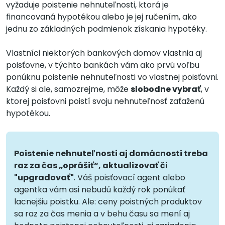
vyžaduje poistenie nehnuteľnosti, ktorá je
financovaná hypotékou alebo je jej ručením, ako
jednu zo základných podmienok získania hypotéky.
Vlastníci niektorých bankových domov vlastnia aj
poisťovne, v týchto bankách vám ako prvú voľbu
ponúknu poistenie nehnuteľnosti vo vlastnej poisťovni.
Každý si ale, samozrejme, môže
slobodne vybrať
, v
ktorej poisťovni poistí svoju nehnuteľnosť zaťaženú
hypotékou.
Poistenie nehnuteľnosti aj domácnosti treba
raz za čas „oprášiť“, aktualizovať či
"upgradovať"
. Váš poisťovací agent alebo
agentka vám asi nebudú každý rok ponúkať
lacnejšiu poistku. Ale: ceny poistných produktov
sa raz za čas menia a v behu času sa mení aj