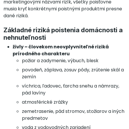
marketingovými názvami rizík, všetky poisťovne
musia kryť konkrétnymi poistnými produktmi presne
dané riziká.
Základné riziká poistenia domácnosti a
nehnuteľnosti
živly – človekom neovplyvniteľné riziká
prírodného charakteru
požiar a zadymenie, výbuch, blesk
povodeň, záplava, zosuv pôdy, zrútenie skál a
zemín
víchrica, ľadovec, ťarcha snehu a námrazy,
pád lavíny
atmosférické zrážky
zemetrasenie, pád stromov, stožiarov a iných
predmetov
voda z vodovodných zariadení