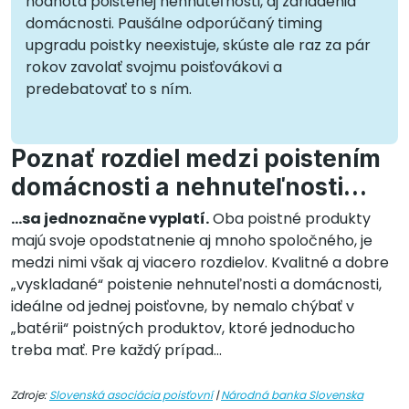
hodnota poistenej nehnuteľnosti, aj zariadenia
domácnosti. Paušálne odporúčaný timing
upgradu poistky neexistuje, skúste ale raz za pár
rokov zavolať svojmu poisťovákovi a
predebatovať to s ním.
Poznať rozdiel medzi poistením
domácnosti a nehnuteľnosti…
...sa jednoznačne vyplatí.
Oba poistné produkty
majú svoje opodstatnenie aj mnoho spoločného, je
medzi nimi však aj viacero rozdielov. Kvalitné a dobre
„vyskladané“ poistenie nehnuteľnosti a domácnosti,
ideálne od jednej poisťovne, by nemalo chýbať v
„batérii“ poistných produktov, ktoré jednoducho
treba mať. Pre každý prípad...
Zdroje:
Slovenská asociácia poisťovní
|
Národná banka Slovenska