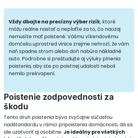
Vždy dbajte na precízny výber rizík
, ktoré
môžu reálne nastať a neplaťte za to, čo naozaj
nemusíte mať poistené. Vášmu víkendovému
domčeku uprostred vinice zrejme nehrozí, že vám
naň spadne strom alebo doň nabúra nákladné
auto. Podrobne si preštudujte aj výluky plnenia
poistenia, aby ste po poistnej udalosti neboli
nemilo prekvapení.
Poistenie zodpovednosti za
škodu
Tento druh poistenia býva zvyčajne súčasťou
nadštandardu v rámci pripoistenia domácnosti, dá sa
ale uzatvoriť aj osobitne.
Je ideálny pre všetkých