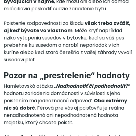
bývajúcich v nájme
, kde môžu oni alebo ich domáci
miláčikovia poškodiť cudzie zariadenie bytu.
Poistenie zodpovednosti za škodu
však treba zvážiť,
aj keď bývate vo vlastnom
. Môže kryť napríklad
riziko vytopenia susedov v bytovke, keď sa váš pes
prebehne ku susedom a narobí neporiadok v ich
kuríne alebo keď stará čerešňa z vašej záhrady vyvalí
susedovi plot.
Pozor na „prestrelenie“ hodnoty
Hamletovská otázka „
Nadhodnotiť či podhodnotiť?
“
hodnotu zariadenia domácnosti v súvislosti s jeho
poistením má jednoznačnú odpoveď.
Oba extrémy
nie sú dobré
. Férová pre vás aj poisťovňu je reálna
nenadhodnotená ani nepodhodnotená hodnota
majetku, ktorý chcete poistiť.