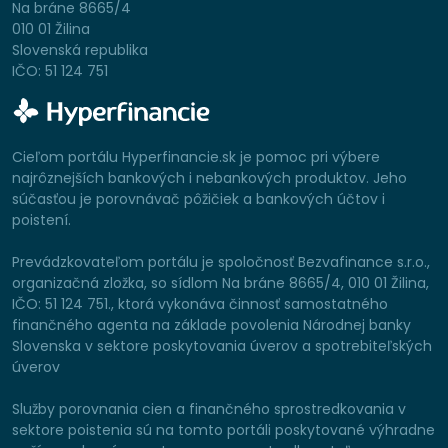
Na bráne 8665/4
010 01 Žilina
Slovenská republika
IČO: 51 124 751
Cieľom portálu Hyperfinancie.sk je pomoc pri výbere
najrôznejších bankových i nebankových produktov. Jeho
súčasťou je porovnávač pôžičiek a bankových účtov i
poistení.
Prevádzkovateľom portálu je spoločnosť Bezvafinance s.r.o.,
organizačná zložka, so sídlom Na bráne 8665/4, 010 01 Žilina,
IČO: 51 124 751., ktorá vykonáva činnosť samostatného
finančného agenta na základe povolenia Národnej banky
Slovenska v sektore poskytovania úverov a spotrebiteľských
úverov
Služby porovnania cien a finančného sprostredkovania v
sektore poistenia sú na tomto portáli poskytované výhradne