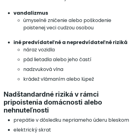
vandalizmus
úmyselné zničenie alebo poškodenie
poistenej veci cudzou osobou
iné predvídateľné a nepredvídateľné riziká
náraz vozidla
pád lietadla alebo jeho častí
nadzvuková vlna
krádež vlámaním alebo lúpež
Nadštandardné riziká v rámci
pripoistenia domácnosti alebo
nehnuteľnosti
prepätie v dôsledku nepriameho úderu bleskom
elektrický skrat