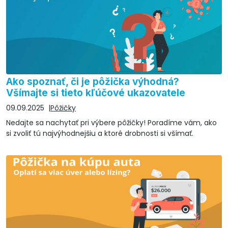
Ako spoznať, či je pôžička výhodná?
Všímajte si tieto kľúčové ukazovatele
09.09.2025
Pôžičky
Nedajte sa nachytať pri výbere pôžičky! Poradíme vám, ako
si zvoliť tú najvýhodnejšiu a ktoré drobnosti si všímať.