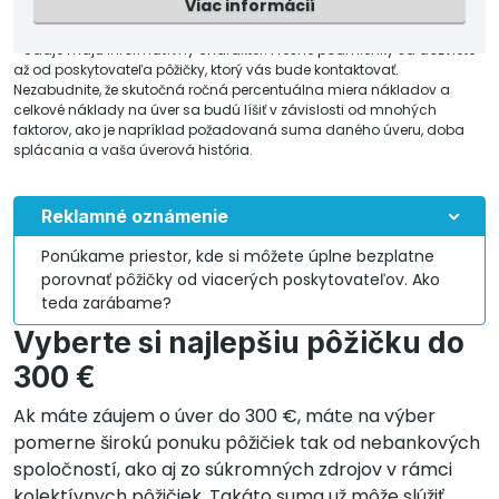
Viac informácií
* Údaje majú informatívny charakter. Presné podmienky sa dozviete
až od poskytovateľa pôžičky, ktorý vás bude kontaktovať.
Nezabudnite, že skutočná ročná percentuálna miera nákladov a
celkové náklady na úver sa budú líšiť v závislosti od mnohých
faktorov, ako je napríklad požadovaná suma daného úveru, doba
splácania a vaša úverová história.
Reklamné oznámenie
Ponúkame priestor, kde si môžete úplne bezplatne
porovnať pôžičky od viacerých poskytovateľov. Ako
teda zarábame?
Vyberte si najlepšiu pôžičku do
300 €
Ak máte záujem o úver do 300 €, máte na výber
pomerne širokú ponuku pôžičiek tak od nebankových
spoločností, ako aj zo súkromných zdrojov v rámci
kolektívnych pôžičiek. Takáto suma už môže slúžiť