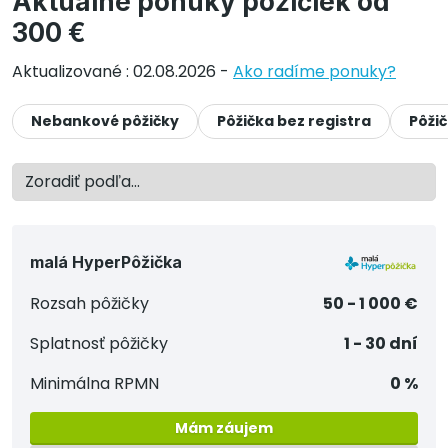
Aktuálne ponuky pôžičiek od
300 €
Aktualizované : 02.08.2026 -
Ako radíme ponuky?
Nebankové pôžičky
Pôžička bez registra
Pôži
malá HyperPôžička
Rozsah pôžičky
50 - 1 000 €
Splatnosť pôžičky
1 - 30 dní
Minimálna RPMN
0 %
Mám záujem