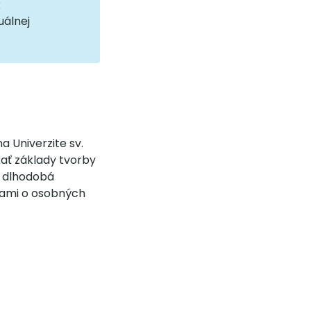
k
uálnej
 Univerzite sv.
kať základy tvorby
e dlhodobá
kami o osobných