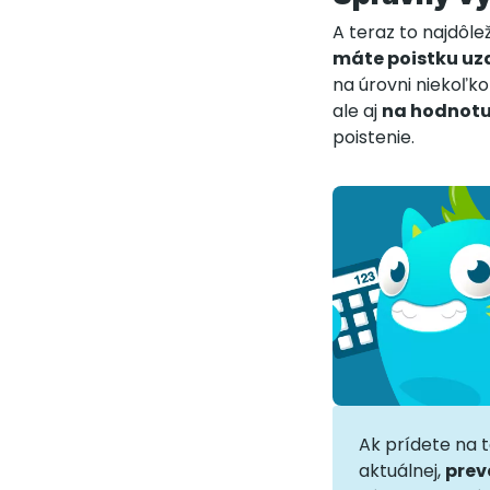
A teraz to najdôle
máte poistku uz
na úrovni niekoľko
ale aj
na hodnotu
poistenie.
Ak prídete na t
aktuálnej,
prev