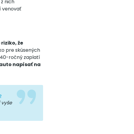
z nich
í venovať
 riziko, že
ako pre skúsených
 40-ročný zaplatí
 auto napísať na
e
 vyše