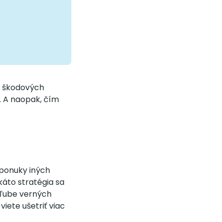
ka škodových
u. A naopak, čím
ú ponuky iných
káto stratégia sa
bľube verných
iete ušetriť viac