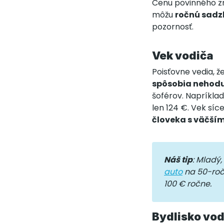
Cenu povinného zm
môžu
ročnú sadzb
pozornosť.
Vek vodiča
Poisťovne vedia, 
spôsobia nehod
šoférov. Napríkla
len 124 €. Vek síc
človeka s väčší
Náš tip
: Mladý
auto
na 50-roč
100 € ročne.
Bydlisko vod