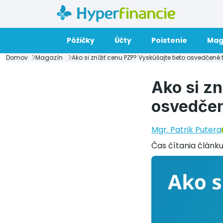
Pôžičky
Účty
Poistenie
Mag
Domov
Magazín
Ako si znížiť cenu PZP? Vyskúšajte tieto osvedčené 
Ako si zn
osvedčen
Mgr. Patrik Putera
Čas čítania článk