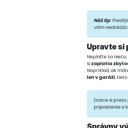
Náš tip
: Predtý
vám nedokážu p
Upravte si 
Neplaťte za niečo,
si
zaplatia zbyto
Napríklad, ak mát
len v garáži
, tie
Dobre si preto
pripoistenia a 
Správny v