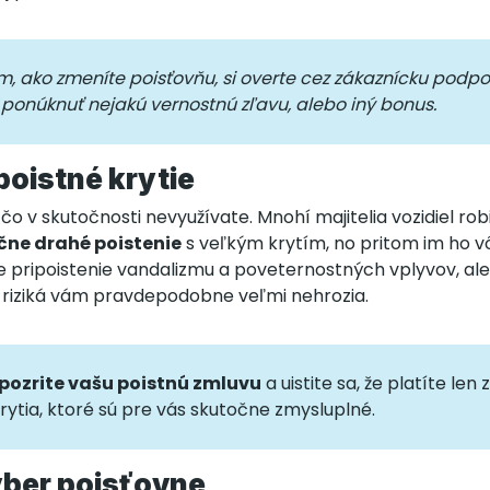
m, ako zmeníte poisťovňu, si overte cez zákaznícku podpor
onúknuť nejakú vernostnú zľavu, alebo iný bonus.
poistné krytie
 čo v skutočnosti nevyužívate. Mnohí majitelia vozidiel rob
čne drahé poistenie
s veľkým krytím, no pritom im ho 
e pripoistenie vandalizmu a poveternostných vplyvov, al
to riziká vám pravdepodobne veľmi nehrozia.
pozrite vašu poistnú zmluvu
a uistite sa, že platíte len 
krytia, ktoré sú pre vás skutočne zmysluplné.
ýber poisťovne