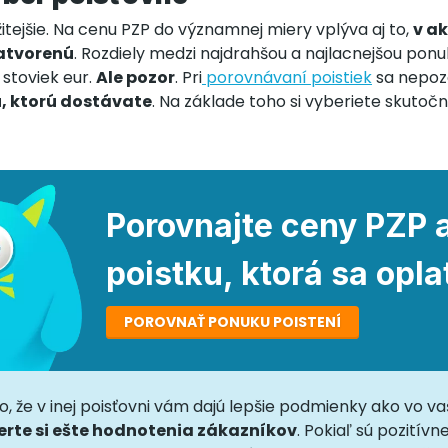
žitejšie. Na cenu PZP do významnej miery vplýva aj to,
v ak
atvorenú
. Rozdiely medzi najdrahšou a najlacnejšou pon
 stoviek eur.
Ale pozor
. Pri
porovnávaní poistiek
sa nepoze
, ktorú dostávate
. Na základe toho si vyberiete skutoč
Porovnajte ceny PZP a
poistku, ktorá sa oplat
POROVNAŤ PONUKU POISTENÍ
o, že v inej poisťovni vám dajú lepšie podmienky ako vo va
erte si ešte hodnotenia zákazníkov
. Pokiaľ sú pozitívne