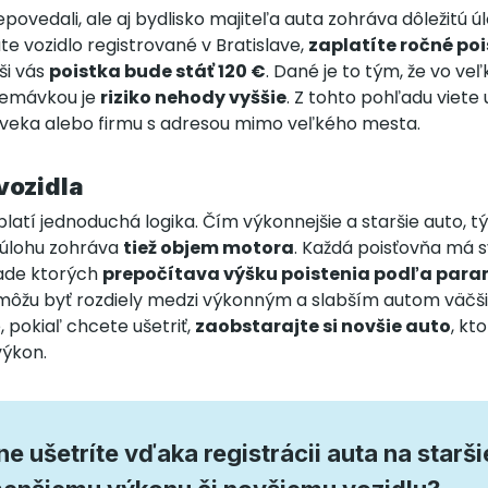
povedali, ale aj bydlisko majiteľa auta zohráva dôležitú ú
e vozidlo registrované v Bratislave,
zaplatíte ročné poi
ši vás
poistka bude stáť 120 €
. Dané je to tým, že vo 
remávkou je
riziko nehody vyššie
. Z tohto pohľadu viete u
loveka alebo firmu s adresou mimo veľkého mesta.
vozidla
latí jednoduchá logika. Čím výkonnejšie a staršie auto, 
 úlohu zohráva
tiež objem motora
. Každá poisťovňa má s
lade ktorých
prepočítava výšku poistenia podľa para
môžu byť rozdiely medzi výkonným a slabším autom väčšie
 pokiaľ chcete ušetriť,
zaobstarajte si novšie auto
, kt
výkon.
ne ušetríte vďaka registrácii auta na starš