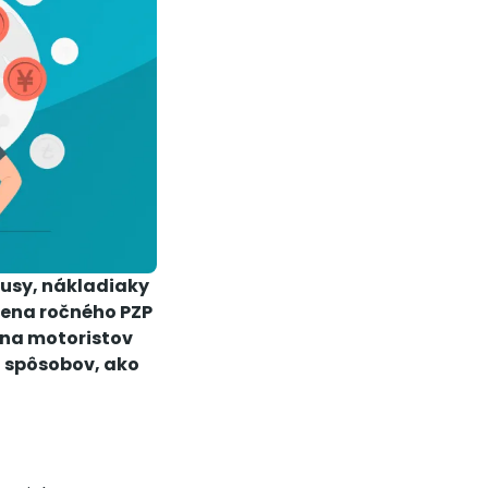
busy, nákladiaky
cena ročného PZP
šina motoristov
ko spôsobov, ako