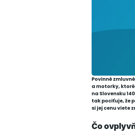
Povinné zmluvné
a motorky, ktoré
na Slovensku 140
tak pociťuje, že 
si jej cenu viete 
Čo ovplyvň