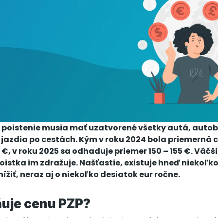
 poistenie musia mať uzatvorené všetky autá, auto
 jazdia po cestách. Kým v roku 2024 bola priemerná 
 €, v roku 2025 sa odhaduje priemer 150 – 155 €. Väč
poistka im zdražuje. Našťastie, existuje hneď niekoľ
znížiť, neraz aj o niekoľko desiatok eur ročne.
uje cenu PZP?