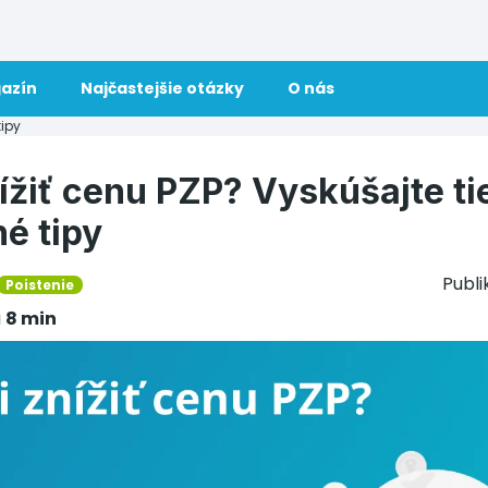
azín
Najčastejšie otázky
O nás
tipy
ížiť cenu PZP? Vyskúšajte ti
é tipy
Publ
Poistenie
u
8 min