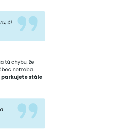
u, či
ia tú chybu, že
vôbec netreba.
e
parkujete stále
za