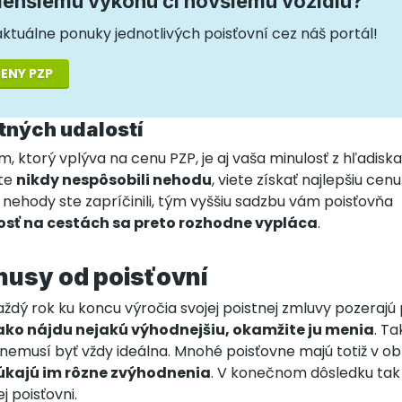
menšiemu výkonu či novšiemu vozidlu?
aktuálne ponuky jednotlivých poisťovní cez náš portál!
ENY PZP
stných udalostí
, ktorý vplýva na cenu PZP, je aj vaša minulosť z hľadis
šte
nikdy nespôsobili nehodu
, viete získať najlepšiu cen
 nehody ste zapríčinili, tým vyššiu sadzbu vám poisťovňa
sť na cestách sa preto rozhodne vypláca
.
nusy od poisťovní
 každý rok ku koncu výročia svojej poistnej zmluvy pozeraj
ako nájdu nejakú výhodnejšiu, okamžite ju menia
. Ta
 nemusí byť vždy ideálna. Mnohé poisťovne majú totiž v o
kajú im rôzne zvýhodnenia
. V konečnom dôsledku tak v
 poisťovni.