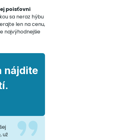
ej poisťovni
ukou sa neraz hýbu
rajte len na cenu,
ne najvýhodnejšie
 nájdite
í.
šej
, už