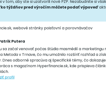
 v tom, aby ste si uzatvorili nové PZP. Nezabudnite si vša
ľko týždňov pred výročím môžete podať výpoveď
akt
ancie.sk, webové stránky poisťovní a porovnávačov
Patrik Putera
u sa začal venovať počas štúdia masmédií a marketingu na
 a Metoda v Trnave, čo mu umožnilo rozšíriť rozhľad a zís
v. Dnes odborné spracúva aj špecifické témy, čo dokazuj
práca s magazínom Hyperfinancie.sk, kde prispieva člán
iách.
iť profil