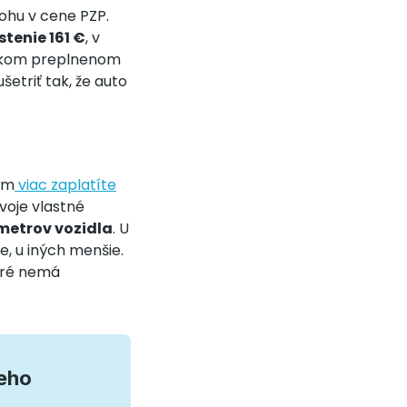
lohu v cene PZP.
stenie 161 €
, v
veľkom preplnenom
šetriť tak, že auto
tým
viac zaplatíte
voje vlastné
metrov vozidla
. U
, u iných menšie.
oré nemá
ieho