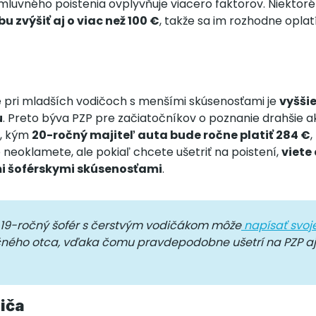
luvného poistenia ovplyvňuje viacero faktorov. Niektoré 
u zvýšiť aj o viac než 100 €
, takže sa im rozhodne oplat
že pri mladších vodičoch s menšími skúsenosťami je
vyššie
u
. Preto býva PZP pre začiatočníkov o poznanie drahšie 
d, kým
20-ročný majiteľ auta bude ročne platiť 284 €
,
e neoklamete, ale pokiaľ chcete ušetriť na poistení,
viete
mi šoférskymi skúsenosťami
.
, 19-ročný šofér s čerstvým vodičákom môže
napísať svoj
ného otca, vďaka čomu pravdepodobne ušetrí na PZP aj
iča