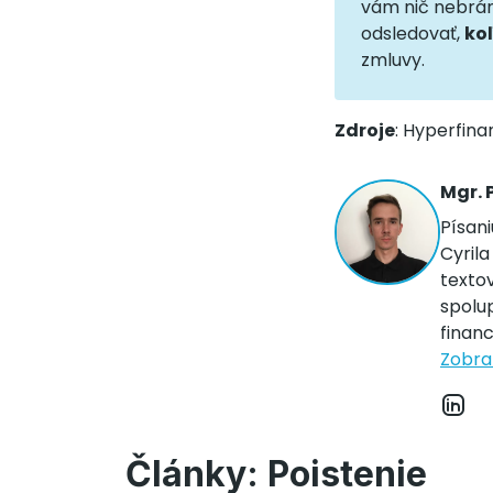
vám nič nebráni
odsledovať,
ko
zmluvy.
Zdroje
: Hyperfin
Mgr. 
Písani
Cyrila
texto
spolu
financ
Zobraz
Články: Poistenie