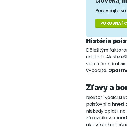
človeka, 
Porovnajte si 
POROVNAŤ C
História poi
Dôležitým faktorom
udalostí. Ak ste e
viac a čím drahšie
vypočíta.
Opatrno
Zľavy a bo
Niektorí vodiči si
poisťovní a
hneď 
niekedy oplatí, no
zákazníkov a
ponú
ako v konkurenčnej