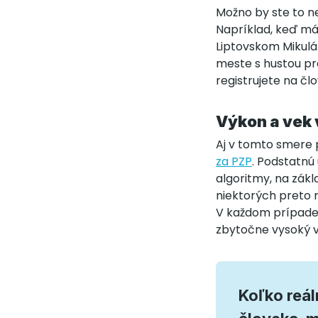
Možno by ste to ne
Napríklad, keď mát
Liptovskom Mikulá
meste s hustou p
registrujete na č
Výkon a vek 
Aj v tomto smere p
za PZP
. Podstatnú
algoritmy, na zák
niektorých preto 
V každom prípade,
zbytočne vysoký 
Koľko reál