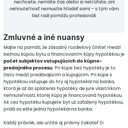
nechcete, nemáte čas alebo si netrúfate, ani
nehnuteľnosť nemusíte hľadať sami – s tým vám
tiež radi pomôžu profesionáli.
Zmluvné a iné nuansy
Majte na pamäti, že zásadný rozdielový činiteľ medzi
bežnou kúpou bytu a financovaním kúpy hypotékou je
počet subjektov vstupujúcich do kúpno-
predajného procesu
. Pri kúpe bez hypotéky je to
čisto medzi predávajúcim a kupujúcim. Pri kúpe s
hypotékou vstupuje do hry aj hypotekárna banka,
ktorá je až do splatenia hypotéky de jure vlastníkom
nehnuteľnosti, ktorej kúpa je financovaná hypotékou.
Ak cez hypotéku kupujete byt už zaťažený hypotékou,
pridá sa ešte jedna hypotekárna banka.
Každý právnik, ale určite aj právny čakateľ či