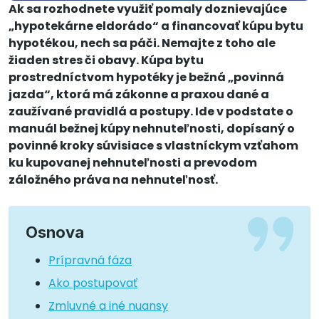
Ak sa rozhodnete využiť pomaly doznievajúce
„hypotekárne eldorádo“ a financovať kúpu bytu
hypotékou, nech sa páči. Nemajte z toho ale
žiaden stres či obavy. Kúpa bytu
prostredníctvom hypotéky je bežná „povinná
jazda“, ktorá má zákonne a praxou dané a
zaužívané pravidlá a postupy. Ide v podstate o
manuál bežnej kúpy nehnuteľnosti, dopísaný o
povinné kroky súvisiace s vlastníckym vzťahom
ku kupovanej nehnuteľnosti a prevodom
záložného práva na nehnuteľnosť.
Osnova
Prípravná fáza
Ako postupovať
Zmluvné a iné nuansy