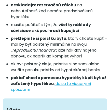
neskladajte rezervačnú zálohu
na
nehnuteľnosť, keď nemáte predschválenú
hypotéku
musíte počítať s tým, že
všetky náklady
súvisiace s kúpou hradí kupujúci
preklepnite si poistku bytu
, ktorý chcete kúpiť –
mal by byť poistený minimálne na svoju
„reprodukčnú hodnotu“
, čiže náklady na jeho
obnovu, ak napríklad komplet vyhorí
ak byt poistený nie je, poistite si ho sami alebo
využite ponuku poistky od hypotekárnej banky
pokiaľ chcete pomocou hypotéky kúpiť byt už
zaťažený hypotékou
,
dá sa to viacerými
spôsobmi