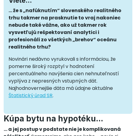
Viete...
… že s „nafúknutím“ slovenského realitného
trhu takmer na prasknutie to vraj nakoniec
nebude také vážne, ako už takmer rok
vysvetľujú rešpektovaní analytici i
profesionáli zo všetkých „brehov“ oceánu
realitného trhu?
Novinári nedávno vyrukovali s informáciou, že
pomerne široký rozptyl v hodnotení
percentuálneho navýšenia cien nehnuteľností
vyplýva z nepresných vstupných dát.
Najhodnovernejšie dáta má údajne aktuálne
Štatistický úrad SR
.
Kúpa bytu na hypotéku...
... a jej postup v podstate nie je komplikovaná