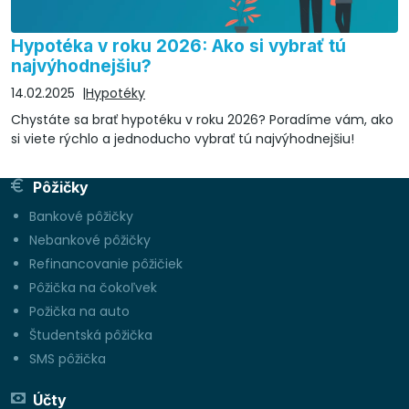
Hypotéka v roku 2026: Ako si vybrať tú
najvýhodnejšiu?
14.02.2025
Hypotéky
Chystáte sa brať hypotéku v roku 2026? Poradíme vám, ako
si viete rýchlo a jednoducho vybrať tú najvýhodnejšiu!
Pôžičky
Bankové pôžičky
Nebankové pôžičky
Refinancovanie pôžičiek
Pôžička na čokoľvek
Požička na auto
Študentská pôžička
SMS pôžička
Účty