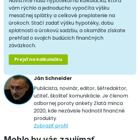
Navštívte našu hypotekárnu kalkulačku, ktorá
vám rýchlo a jednoducho vypočíta výšku
mesačnej splátky a celkové preplatenie na
úrokoch. Stačí zadať výšku hypotéky, dobu
splatnosti a úrokovú sadzbu, a okamžite získate
prehľad o svojich budúcich finančných
záväzkoch.
Prejsť na kalkulačku
Ján Schneider
Publicista, novinár, editor, šéfredaktor,
učiteľ, školiteľ komunikácie. Je členom
odbornej poroty ankety Zlatá minca
2020, kde nezávisle hodnotil finančné
produkty.
Zobraziť profil
Mohlo by vás zaujímať