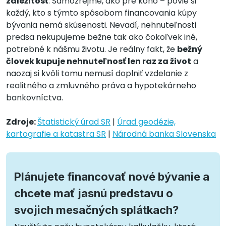
záležitosť
. Samozrejme, ako pre koho – povie si
každý, kto s týmto spôsobom financovania kúpy
bývania nemá skúsenosti. Nevadí, nehnuteľnosti
predsa nekupujeme bežne tak ako čokoľvek iné,
potrebné k nášmu životu. Je reálny fakt, že
bežný
človek kupuje nehnuteľnosť len raz za život
a
naozaj si kvôli tomu nemusí doplniť vzdelanie z
realitného a zmluvného práva a hypotekárneho
bankovníctva.
Zdroje:
Štatistický úrad SR
|
Úrad geodézie,
kartografie a katastra SR
|
Národná banka Slovenska
Plánujete financovať nové bývanie a
chcete mať jasnú predstavu o
svojich mesačných splátkach?