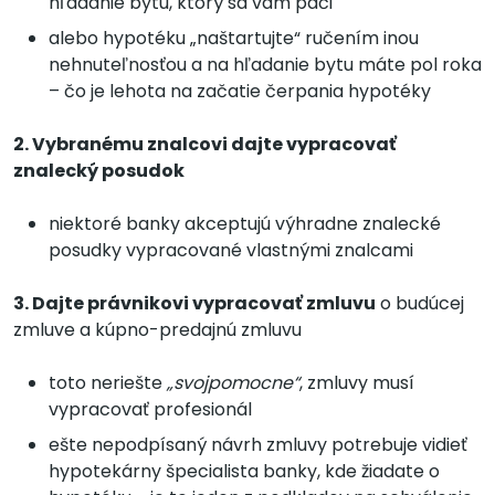
hľadanie bytu, ktorý sa vám páči
alebo hypotéku „naštartujte“ ručením inou
nehnuteľnosťou a na hľadanie bytu máte pol roka
– čo je lehota na začatie čerpania hypotéky
2. Vybranému znalcovi dajte vypracovať
znalecký posudok
niektoré banky akceptujú výhradne znalecké
posudky vypracované vlastnými znalcami
3. Dajte právnikovi vypracovať zmluvu
o budúcej
zmluve a kúpno-predajnú zmluvu
toto neriešte
„svojpomocne“
, zmluvy musí
vypracovať profesionál
ešte nepodpísaný návrh zmluvy potrebuje vidieť
hypotekárny špecialista banky, kde žiadate o