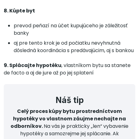
8. Kúpte byt
prevod peňazí na účet kupujúceho je záležitosť
banky
aj pre tento krok je od počiatku nevyhnutná
dôsledná koordinácia s predávajúcim, aj s bankou
9. Splácajte hypotéku
, vlastníkom bytu sa stanete
de facto a aj de jure až po jej splatení
Náš tip
Celý proces kúpy bytu prostredníctvom
hypotéky vo vlastnom záujme nechajte na
odborníkov.
Na vás je prakticky „len“ vybavenie
hypotéky a samozrejme jej splácanie. Ak