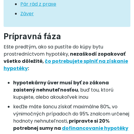
Pár rád z praxe
Záver
Prípravná fáza
Ešte predtým, ako sa pustíte do kúpy bytu
prostredníctvom hypotéky,
nezaškodí zopakovať
všetko dôležité,
čo potrebujete splniť na získanie
hypotéky
:
hypotekárny úver musí byť zo zákona
zaistený nehnuteľnosťou
, buď tou, ktorú
kupujete, alebo akoukoľvek inou
keďže máte šancu získať maximálne 80%, vo
výnimočných prípadoch do 95% znalcom určenej
hodnoty nehnuteľnosti,
pripravte si 20%
potrebnej sumy na
dofinancovanie hypotéky