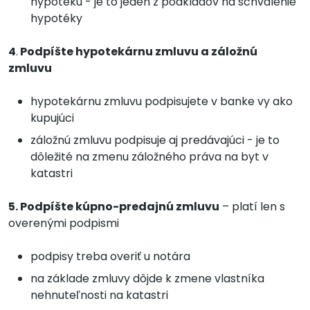
hypotéku - je to jeden z podkladov na schválenie
hypotéky
4
.
Podpíšte hypotekárnu zmluvu a záložnú
zmluvu
hypotekárnu zmluvu podpisujete v banke vy ako
kupujúci
záložnú zmluvu podpisuje aj predávajúci - je to
dôležité na zmenu záložného práva na byt v
katastri
5. Podpíšte kúpno-predajnú zmluvu
– platí len s
overenými podpismi
podpisy treba overiť u notára
na základe zmluvy dôjde k zmene vlastníka
nehnuteľnosti na katastri