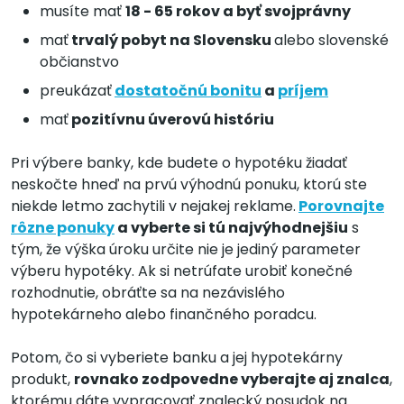
musíte mať
18 - 65 rokov a byť svojprávny
mať
trvalý pobyt na Slovensku
alebo slovenské
občianstvo
preukázať
dostatočnú bonitu
a
príjem
mať
pozitívnu úverovú históriu
Pri výbere banky, kde budete o hypotéku žiadať
neskočte hneď na prvú výhodnú ponuku, ktorú ste
niekde letmo zachytili v nejakej reklame.
Porovnajte
rôzne ponuky
a vyberte si tú najvýhodnejšiu
s
tým, že výška úroku určite nie je jediný parameter
výberu hypotéky. Ak si netrúfate urobiť konečné
rozhodnutie, obráťte sa na nezávislého
hypotekárneho alebo finančného poradcu.
Potom, čo si vyberiete banku a jej hypotekárny
produkt,
rovnako zodpovedne vyberajte aj znalca
,
ktorému dáte vypracovať znalecký posudok na