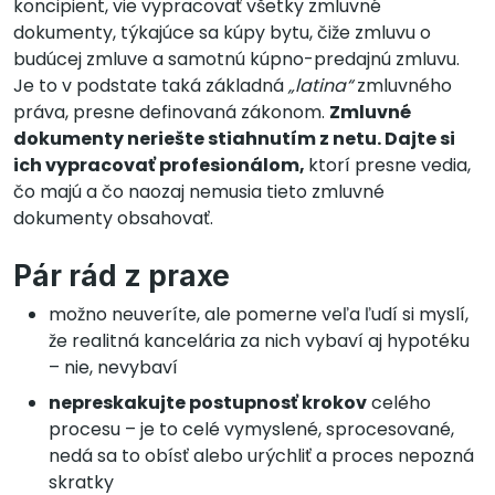
koncipient, vie vypracovať všetky zmluvné
dokumenty, týkajúce sa kúpy bytu, čiže zmluvu o
budúcej zmluve a samotnú kúpno-predajnú zmluvu.
Je to v podstate taká základná
„latina“
zmluvného
práva, presne definovaná zákonom.
Zmluvné
dokumenty neriešte stiahnutím z netu. Dajte si
ich vypracovať profesionálom,
ktorí presne vedia,
čo majú a čo naozaj nemusia tieto zmluvné
dokumenty obsahovať.
Pár rád z praxe
možno neuveríte, ale pomerne veľa ľudí si myslí,
že realitná kancelária za nich vybaví aj hypotéku
– nie, nevybaví
nepreskakujte postupnosť krokov
celého
procesu – je to celé vymyslené, sprocesované,
nedá sa to obísť alebo urýchliť a proces nepozná
skratky