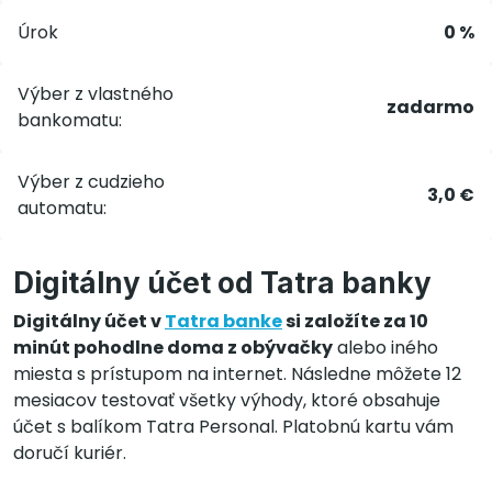
Úrok
0 %
Výber z vlastného
zadarmo
bankomatu:
Výber z cudzieho
3,0 €
automatu:
Digitálny účet od Tatra banky
Digitálny účet v
Tatra banke
si založíte za 10
minút pohodlne doma z obývačky
alebo iného
miesta s prístupom na internet. Následne môžete 12
mesiacov testovať všetky výhody, ktoré obsahuje
účet s balíkom Tatra Personal. Platobnú kartu vám
doručí kuriér.