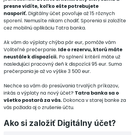
presne vidíte, koľko ešte potrebujete
nasporiť.
Digitálny účet povoľuje až 15 rôznych
sporení. Nemusíte nikam chodiť. Sporenia si založíte
cez mobilnú aplikáciu Tatra banka.
Ak vám do výplaty chýba pár eur, pomôže vám
Voliteľné prečerpanie.
Ide o rezervu, ktorú máte
neustále k dispozícii.
Po splnení kritérií máte už
nasledujúci pracovný deň k dispozícii 95 eur. Suma
prečerpania je až vo výške 3 500 eur.
Nechce sa vám do presúvania trvalých príkazov,
inkás a výplaty na nový účet?
Tatra banka sa o
všetko postará za vás.
Dokonca v starej banke za
vás požiada aj o zrušenie účtu.
Ako si založiť Digitálny účet?