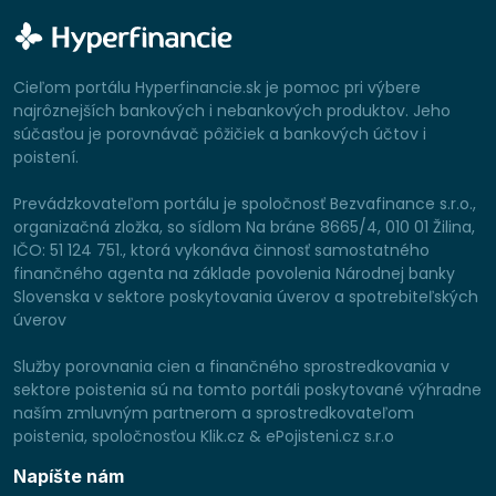
Cieľom portálu Hyperfinancie.sk je pomoc pri výbere
najrôznejších bankových i nebankových produktov. Jeho
súčasťou je porovnávač pôžičiek a bankových účtov i
poistení.
Prevádzkovateľom portálu je spoločnosť Bezvafinance s.r.o.,
organizačná zložka, so sídlom Na bráne 8665/4, 010 01 Žilina,
IČO: 51 124 751., ktorá vykonáva činnosť samostatného
finančného agenta na základe povolenia Národnej banky
Slovenska v sektore poskytovania úverov a spotrebiteľských
úverov
Služby porovnania cien a finančného sprostredkovania v
sektore poistenia sú na tomto portáli poskytované výhradne
naším zmluvným partnerom a sprostredkovateľom
poistenia, spoločnosťou Klik.cz & ePojisteni.cz s.r.o
Napíšte nám