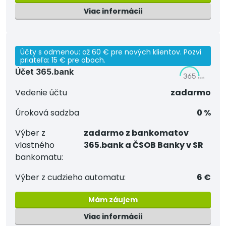
Viac informácií
Účty s odmenou: až 60 € pre nových klientov. Pozvi
priateľa: 15 € pre oboch.
Účet 365.bank
Vedenie účtu
zadarmo
Úroková sadzba
0 %
Výber z
zadarmo z bankomatov
vlastného
365.bank a ČSOB Banky v SR
bankomatu:
Výber z cudzieho automatu:
6 €
Mám záujem
Viac informácií