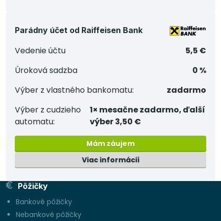
Parádny účet od Raiffeisen Bank
Vedenie účtu
5,5 €
Úroková sadzba
0 %
Výber z vlastného bankomatu:
zadarmo
Výber z cudzieho
1× mesačne zadarmo, ďalší
automatu:
výber 3,50 €
Mám záujem
Viac informácií
Pôžičky
Bankové pôžičky
Nebankové pôžičky