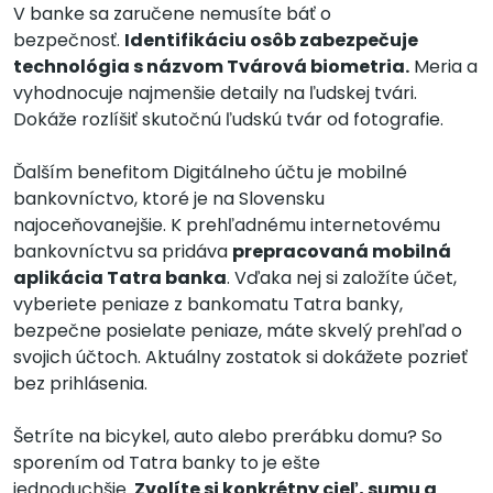
V banke sa zaručene nemusíte báť o
bezpečnosť.
Identifikáciu osôb zabezpečuje
technológia s názvom Tvárová biometria.
Meria a
vyhodnocuje najmenšie detaily na ľudskej tvári.
Dokáže rozlíšiť skutočnú ľudskú tvár od fotografie.
Ďalším benefitom Digitálneho účtu je mobilné
bankovníctvo, ktoré je na Slovensku
najoceňovanejšie. K prehľadnému internetovému
bankovníctvu sa pridáva
prepracovaná mobilná
aplikácia Tatra banka
. Vďaka nej si založíte účet,
vyberiete peniaze z bankomatu Tatra banky,
bezpečne posielate peniaze, máte skvelý prehľad o
svojich účtoch. Aktuálny zostatok si dokážete pozrieť
bez prihlásenia.
Šetríte na bicykel, auto alebo prerábku domu? So
sporením od Tatra banky to je ešte
jednoduchšie.
Zvolíte si konkrétny cieľ, sumu a