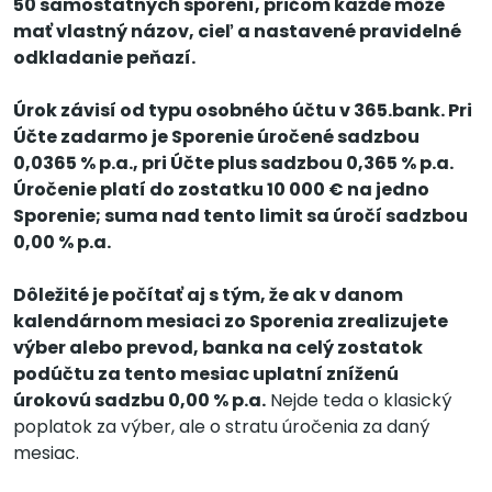
50 samostatných sporení, pričom každé môže
mať vlastný názov, cieľ a nastavené pravidelné
odkladanie peňazí.
Úrok závisí od typu osobného účtu v 365.bank. Pri
Účte zadarmo je Sporenie úročené sadzbou
0,0365 % p.a., pri Účte plus sadzbou 0,365 % p.a.
Úročenie platí do zostatku 10 000 € na jedno
Sporenie; suma nad tento limit sa úročí sadzbou
0,00 % p.a.
Dôležité je počítať aj s tým, že ak v danom
kalendárnom mesiaci zo Sporenia zrealizujete
výber alebo prevod, banka na celý zostatok
podúčtu za tento mesiac uplatní zníženú
úrokovú sadzbu 0,00 % p.a.
Nejde teda o klasický
poplatok za výber, ale o stratu úročenia za daný
mesiac.