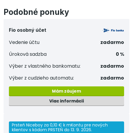
Podobné ponuky
Fio osobný účet
Vedenie účtu
zadarmo
Úroková sadzba
0 %
Výber z vlastného bankomatu:
zadarmo
Výber z cudzieho automatu:
zadarmo
Mám záujem
Viac informácií
Prsteň Niceboy za 0,10 € k mKontu pre nových
klientov s kódom PRSTEŇ do 13. 9. 2026.