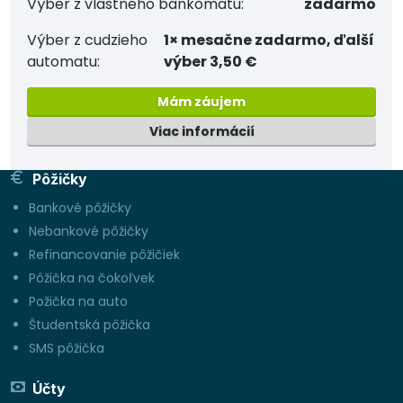
Výber z vlastného bankomatu:
zadarmo
Výber z cudzieho
1× mesačne zadarmo, ďalší
automatu:
výber 3,50 €
Mám záujem
Viac informácií
Pôžičky
Bankové pôžičky
Nebankové pôžičky
Refinancovanie pôžičiek
Pôžička na čokoľvek
Požička na auto
Študentská pôžička
SMS pôžička
Účty