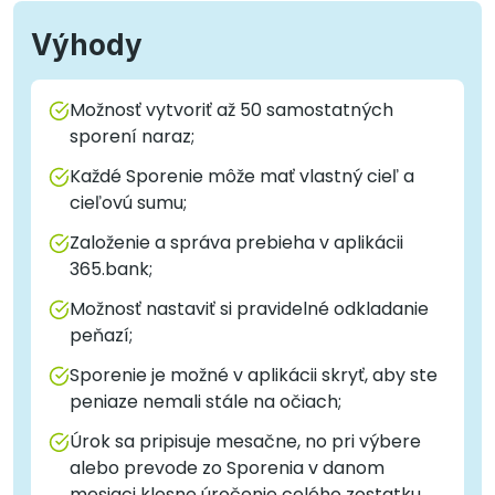
Výhody
Možnosť vytvoriť až 50 samostatných
sporení naraz;
Každé Sporenie môže mať vlastný cieľ a
cieľovú sumu;
Založenie a správa prebieha v aplikácii
365.bank;
Možnosť nastaviť si pravidelné odkladanie
peňazí;
Sporenie je možné v aplikácii skryť, aby ste
peniaze nemali stále na očiach;
Úrok sa pripisuje mesačne, no pri výbere
alebo prevode zo Sporenia v danom
mesiaci klesne úročenie celého zostatku