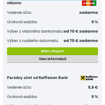
mKonto
Vedenie účtu
zadarmo
Úroková sadzba
0 %
Výber z vlastného bankomatu:
od 70 € zadarmo
Výber z cudzieho automatu:
od 70 € zadarmo
Mám záujem
Viac informácií
Parádny účet od Raiffeisen Bank
Vedenie účtu
5,5 €
Úroková sadzba
0 %