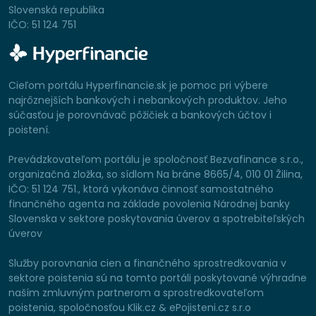
Slovenská republika
IČO: 51 124 751
Cieľom portálu Hyperfinancie.sk je pomoc pri výbere
najrôznejších bankových i nebankových produktov. Jeho
súčasťou je porovnávač pôžičiek a bankových účtov i
poistení.
Prevádzkovateľom portálu je spoločnosť Bezvafinance s.r.o.,
organizačná zložka, so sídlom Na bráne 8665/4, 010 01 Žilina,
IČO: 51 124 751., ktorá vykonáva činnosť samostatného
finančného agenta na základe povolenia Národnej banky
Slovenska v sektore poskytovania úverov a spotrebiteľských
úverov
Služby porovnania cien a finančného sprostredkovania v
sektore poistenia sú na tomto portáli poskytované výhradne
naším zmluvným partnerom a sprostredkovateľom
poistenia, spoločnosťou Klik.cz & ePojisteni.cz s.r.o