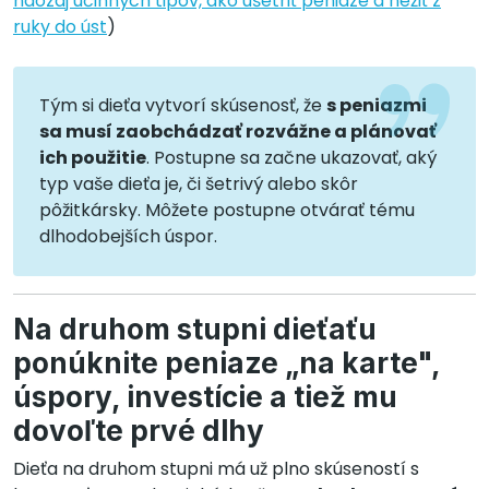
naozaj účinných tipov, ako ušetriť peniaze a nežiť z
ruky do úst
)
Tým si dieťa vytvorí skúsenosť, že
s peniazmi
sa musí zaobchádzať rozvážne a plánovať
ich použitie
. Postupne sa začne ukazovať, aký
typ vaše dieťa je, či šetrivý alebo skôr
pôžitkársky. Môžete postupne otvárať tému
dlhodobejších úspor.
Na druhom stupni dieťaťu
ponúknite peniaze „na karte",
úspory, investície a tiež mu
dovoľte prvé dlhy
Dieťa na druhom stupni má už plno skúseností s