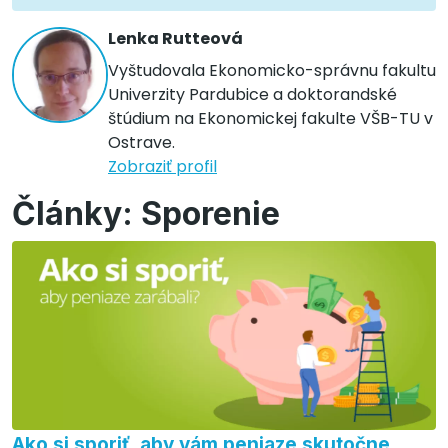
Lenka Rutteová
Vyštudovala Ekonomicko-správnu fakultu
Univerzity Pardubice a doktorandské
štúdium na Ekonomickej fakulte VŠB-TU v
Ostrave.
Zobraziť profil
Články: Sporenie
Ako si sporiť, aby vám peniaze skutočne