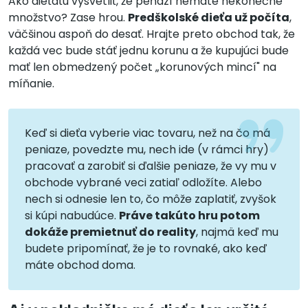
Ako dieťaťu vysvetliť, že peňazí nemáte nekonečné
množstvo? Zase hrou.
Predškolské dieťa už počíta
,
väčšinou aspoň do desať. Hrajte preto obchod tak, že
každá vec bude stáť jednu korunu a že kupujúci bude
mať len obmedzený počet „korunových mincí" na
míňanie.
Keď si dieťa vyberie viac tovaru, než na čo má
peniaze, povedzte mu, nech ide (v rámci hry)
pracovať a zarobiť si ďalšie peniaze, že vy mu v
obchode vybrané veci zatiaľ odložíte. Alebo
nech si odnesie len to, čo môže zaplatiť, zvyšok
si kúpi nabudúce.
Práve takúto hru potom
dokáže premietnuť do reality
, najmä keď mu
budete pripomínať, že je to rovnaké, ako keď
máte obchod doma.