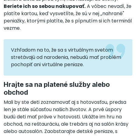
Beriete ich so sebou nakupovať.
A vôbec nevadí, že
platíte kartou, keď vysvetlíte, že sú v nej „nahrané"
peniažky, ktorými platíte, že s pípnutím si ich terminál
vezme.
Vzhľadom na to, že sa s virtuálnym svetom
stretávajú od narodenia, nebudú mať problém
pochopiť ani virtuálne peniaze.
Hrajte sa na platené služby alebo
obchod
Mali by ste deti zoznamovať aj s hotovosťou, predsa
len je stále súčasťou našich životov. A prvé úspory
budú deti mať práve v hotovosti. Ukážte im hru na
obchod, na reštauráciu, ale trebárs aj na salón krásy
alebo autosalón. Zaobstarajte detské peniaze, s