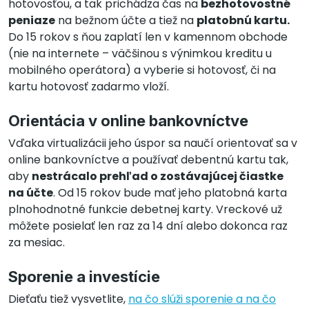
hotovosťou, a tak prichádza čas na
bezhotovostné
peniaze
na bežnom účte a tiež na
platobnú kartu.
Do 15 rokov s ňou zaplatí len v kamennom obchode
(nie na internete – väčšinou s výnimkou kreditu u
mobilného operátora) a vyberie si hotovosť, či na
kartu hotovosť zadarmo vloží.
Orientácia v online bankovníctve
Vďaka virtualizácii jeho úspor sa naučí orientovať sa v
online bankovníctve a používať debentnú kartu tak,
aby
nestrácalo prehľad o zostávajúcej čiastke
na účte
. Od 15 rokov bude mať jeho platobná karta
plnohodnotné funkcie debetnej karty. Vreckové už
môžete posielať len raz za 14 dní alebo dokonca raz
za mesiac.
Sporenie a investície
Dieťaťu tiež vysvetlite,
na čo slúži sporenie a na čo