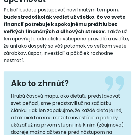
Pokiaľ budete postupovať navrhnutým tempom,
bude stredoškolák vedieť už všetko, čo vo svete
financií potrebuje k spokojnému prežitiu bez
veľkých finančných a dlhových stresov.
Takže už
len upevňujte odmalička vštiepené pravidlá a uvidíte,
že ani ako dospelý sa váš potomok vo veľkom svete
zárobkov, úspor, investícií a pôžičiek rozhodne
nestratí.
Ako to zhrnúť?
Hrubú časovú mapu, ako dieťaťu predstavovať
svet peňazí, sme predstavili už na začiatku
článku. Tak len zopakujme, že každé dieťa je iné,
a tak niektorému môžete investície a pôžičky
ukázať už na prvom stupni, iné k nim (záujmovo)
dozreje možno až tesne pred nástupom na