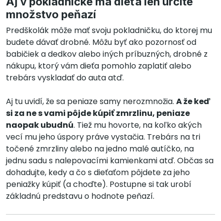
Aj v pokladničke má dieťa len určité
množstvo peňazí
Predškolák môže mať svoju pokladničku, do ktorej mu
budete dávať drobné. Môžu byť ako pozornosť od
babičiek a dedkov alebo iných príbuzných, drobné z
nákupu, ktorý vám dieťa pomohlo zaplatiť alebo
trebárs vyskladať do auta atď.
Aj tu uvidí, že sa peniaze samy nerozmnožia.
A že keď
si za ne s vami pôjde kúpiť zmrzlinu, peniaze
naopak ubudnú
. Tiež mu hovorte, na koľko akých
vecí mu jeho úspory práve vystačia. Trebárs na tri
točené zmrzliny alebo na jedno malé autíčko, na
jednu sadu s nalepovacími kamienkami atď. Občas sa
dohadujte, kedy a čo s dieťaťom pôjdete za jeho
peniažky kúpiť (a choďte). Postupne si tak urobí
základnú predstavu o hodnote peňazí.