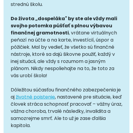
strednú školu.
Do života „dospeláka" by ste ale vždy mali
svojho potomka púšťať s plnou výbavou
finančnej gramotnosti
, vrátane virtuálnych
peňazí na účte a na karte, investícií, úspor a
pôžičiek. Mal by vedieť, že všetko sú finančné
nástroje, ktoré sa dajú šikovne použiť, každý v
inej situácii, ale vždy s rozumom a jasným
plánom. Nikdy nespoliehajte na to, že toto za
vás urobí škola!
Dôležitou súčasťou finančného zabezpečenia je
aj
životné poistenie
, nastavené pre situácie, keď
človek stráca schopnosť pracovať – vážny úraz,
vážna choroba, trvalé následky, invalidita a
samozrejme smrť. Ale to už je zase ďalšia
kapitola.