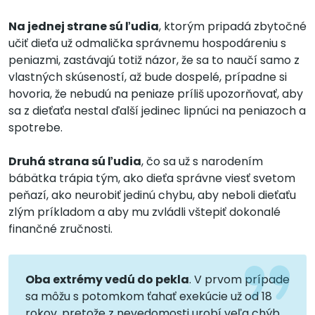
Na jednej strane sú ľudia
, ktorým pripadá zbytočné
učiť dieťa už odmalička správnemu hospodáreniu s
peniazmi, zastávajú totiž názor, že sa to naučí samo z
vlastných skúseností, až bude dospelé, prípadne si
hovoria, že nebudú na peniaze príliš upozorňovať, aby
sa z dieťaťa nestal ďalší jedinec lipnúci na peniazoch a
spotrebe.
Druhá strana sú ľudia
, čo sa už s narodením
bábätka trápia tým, ako dieťa správne viesť svetom
peňazí, ako neurobiť jedinú chybu, aby neboli dieťaťu
zlým príkladom a aby mu zvládli vštepiť dokonalé
finančné zručnosti.
Oba extrémy vedú do pekla
. V prvom prípade
sa môžu s potomkom ťahať exekúcie už od 18
rokov, pretože z nevedomosti urobí veľa chýb.