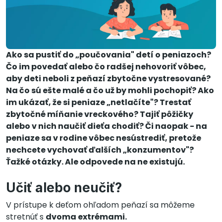
Ako sa pustiť do „poučovania" detí o peniazoch?
Čo im povedať alebo čo radšej nehovoriť vôbec,
aby deti neboli z peňazí zbytočne vystresované?
Na čo sú ešte malé a čo už by mohli pochopiť? Ako
im ukázať, že si peniaze „netlačíte"? Trestať
zbytočné míňanie vreckového? Tajiť pôžičky
alebo v nich naučiť dieťa chodiť? Či naopak - na
peniaze sa v rodine vôbec nesústrediť, pretože
nechcete vychovať ďalších „konzumentov"?
Ťažké otázky. Ale odpovede na ne existujú.
Učiť alebo neučiť?
V prístupe k deťom ohľadom peňazí sa môžeme
stretnúť s
dvoma extrémami.