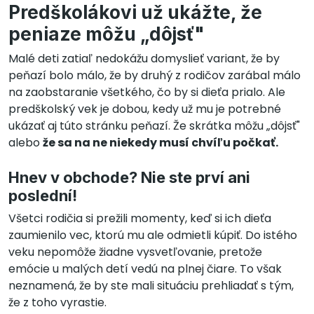
Predškolákovi už ukážte, že
peniaze môžu „dôjsť"
Malé deti zatiaľ nedokážu domyslieť variant, že by
peňazí bolo málo, že by druhý z rodičov zarábal málo
na zaobstaranie všetkého, čo by si dieťa prialo. Ale
predškolský vek je dobou, kedy už mu je potrebné
ukázať aj túto stránku peňazí. Že skrátka môžu „dôjsť"
alebo
že sa na ne niekedy musí chvíľu počkať.
Hnev v obchode? Nie ste prví ani
poslední!
Všetci rodičia si prežili momenty, keď si ich dieťa
zaumienilo vec, ktorú mu ale odmietli kúpiť. Do istého
veku nepomôže žiadne vysvetľovanie, pretože
emócie u malých detí vedú na plnej čiare. To však
neznamená, že by ste mali situáciu prehliadať s tým,
že z toho vyrastie.