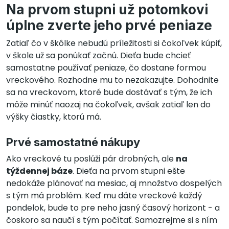
Na prvom stupni už potomkovi
úplne zverte jeho prvé peniaze
Zatiaľ čo v škôlke nebudú príležitosti si čokoľvek kúpiť,
v škole už sa ponúkať začnú. Dieťa bude chcieť
samostatne používať peniaze, čo dostane formou
vreckového. Rozhodne mu to nezakazujte. Dohodnite
sa na vreckovom, ktoré bude dostávať s tým, že ich
môže minúť naozaj na čokoľvek, avšak zatiaľ len do
výšky čiastky, ktorú má.
Prvé samostatné nákupy
Ako vreckové tu poslúži pár drobných, ale
na
týždennej báze
. Dieťa na prvom stupni ešte
nedokáže plánovať na mesiac, aj množstvo dospelých
s tým má problém. Keď mu dáte vreckové každý
pondelok, bude to pre neho jasný časový horizont - a
čoskoro sa naučí s tým počítať. Samozrejme si s ním