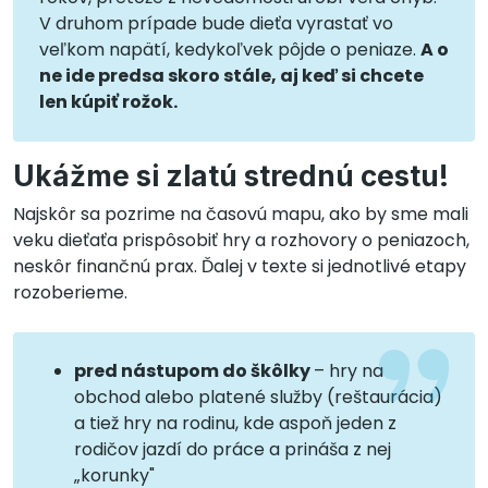
V druhom prípade bude dieťa vyrastať vo
veľkom napätí, kedykoľvek pôjde o peniaze.
A o
ne ide predsa skoro stále, aj keď si chcete
len kúpiť rožok.
Ukážme si zlatú strednú cestu!
Najskôr sa pozrime na časovú mapu, ako by sme mali
veku dieťaťa prispôsobiť hry a rozhovory o peniazoch,
neskôr finančnú prax. Ďalej v texte si jednotlivé etapy
rozoberieme.
pred nástupom do škôlky
– hry na
obchod alebo platené služby (reštaurácia)
a tiež hry na rodinu, kde aspoň jeden z
rodičov jazdí do práce a prináša z nej
„korunky"