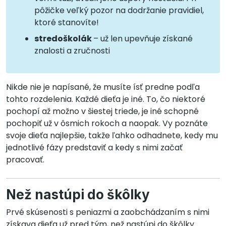
pôžičke veľký pozor na dodržanie pravidiel,
ktoré stanovíte!
stredoškolák
– už len upevňuje získané
znalosti a zručnosti
Nikde nie je napísané, že musíte ísť predne podľa
tohto rozdelenia. Každé dieťa je iné. To, čo niektoré
pochopí až možno v šiestej triede, je iné schopné
pochopiť už v ôsmich rokoch a naopak. Vy poznáte
svoje dieťa najlepšie, takže ľahko odhadnete, kedy mu
jednotlivé fázy predstaviť a kedy s nimi začať
pracovať.
Než nastúpi do škôlky
Prvé skúsenosti s peniazmi a zaobchádzaním s nimi
získava dieťa už pred tým, než nastúpi do škôlky.