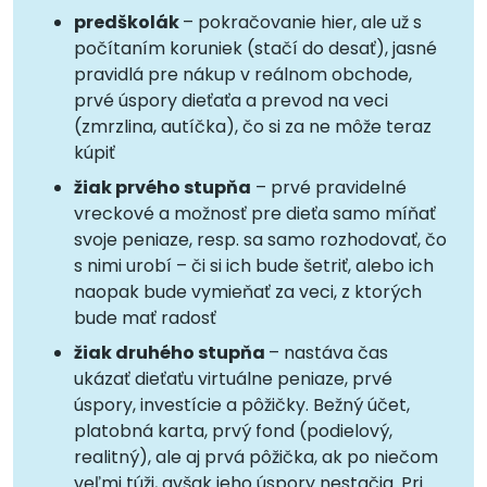
predškolák
– pokračovanie hier, ale už s
počítaním koruniek (stačí do desať), jasné
pravidlá pre nákup v reálnom obchode,
prvé úspory dieťaťa a prevod na veci
(zmrzlina, autíčka), čo si za ne môže teraz
kúpiť
žiak prvého stupňa
– prvé pravidelné
vreckové a možnosť pre dieťa samo míňať
svoje peniaze, resp. sa samo rozhodovať, čo
s nimi urobí – či si ich bude šetriť, alebo ich
naopak bude vymieňať za veci, z ktorých
bude mať radosť
žiak druhého stupňa
– nastáva čas
ukázať dieťaťu virtuálne peniaze, prvé
úspory, investície a pôžičky. Bežný účet,
platobná karta, prvý fond (podielový,
realitný), ale aj prvá pôžička, ak po niečom
veľmi túži, avšak jeho úspory nestačia. Pri