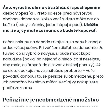
Áno, vyrastie, ale na vás záleží, či s pochopením
alebo v opozícii.
Preto sa ešte pred návštevou
obchodu dohodnite, koľko vecí si dieťa môže dať do
košíka (jedny sušienky, jeden nápoj a pod.).
Ukážte
mu, že aj vy máte zoznam, čo budete kupovať.
Počas nákupu na dohode trvajte, aj za cenu hlasnej a
srdcervúcej scény. Pri väčšom dieťati sa dohodnite, že
tú vec, čo si vybralo navyše, si bude môcť kúpiť
nabudúce (pokiaľ sa nejedná o niečo, čo si neželáte,
aby malo, a zároveň ide o tovar z bežnej ponuky). Až
sa dieťa upokojí, znovu si situáciu preberte – vašu
pôvodnú dohodu i to, že peniaze sú obmedzené, preto
ich nemožno bezhlavo míňať. Veď aj vy nakupujete
podľa zoznamu.
Peňazí nie je neobmedzené množstvo