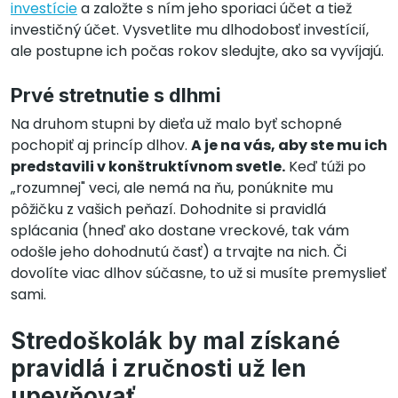
investície
a založte s ním jeho sporiaci účet a tiež
investičný účet. Vysvetlite mu dlhodobosť investícií,
ale postupne ich počas rokov sledujte, ako sa vyvíjajú.
Prvé stretnutie s dlhmi
Na druhom stupni by dieťa už malo byť schopné
pochopiť aj princíp dlhov.
A je na vás, aby ste mu ich
predstavili v konštruktívnom svetle.
Keď túži po
„rozumnej" veci, ale nemá na ňu, ponúknite mu
pôžičku z vašich peňazí. Dohodnite si pravidlá
splácania (hneď ako dostane vreckové, tak vám
odošle jeho dohodnutú časť) a trvajte na nich. Či
dovolíte viac dlhov súčasne, to už si musíte premyslieť
sami.
Stredoškolák by mal získané
pravidlá i zručnosti už len
upevňovať