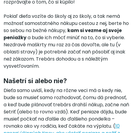
rozprávajte o tom, čo si kúpilo!
Pokiaľ dieťa vozíte do školy aj zo školy, a tak nemá
možnosť samostatného nákupu cestou z nej, berte ho
so sebou na bežné nákupy,
kam si vezme aj svoje
peniažky
a bude ich môcť minúť na to, čo si vyberie.
Nezdravé maškrty mu raz za čas dovoľte, ale tu (v
oblasti stravy) je potrebné začať naň pôsobiť aj inak
než zákazom. Trebárs dohodou a s náležitým
vysvetľovaním.
Našetrí si alebo nie?
Dieťa samo uvidí, kedy na rôzne veci má a kedy nie,
bude sa musieť samo rozhodovať, čomu dá prednosť,
a keď bude plánovať trebárs drahší nákup, začne naň
šetriť (alebo to rovno vzdá). Keď peniaze dôjdu, bude
musieť počkať na ďalšie do ďalšieho pondelka –
rovnako ako vy rodičia, keď čakáte na výplatu. (
10