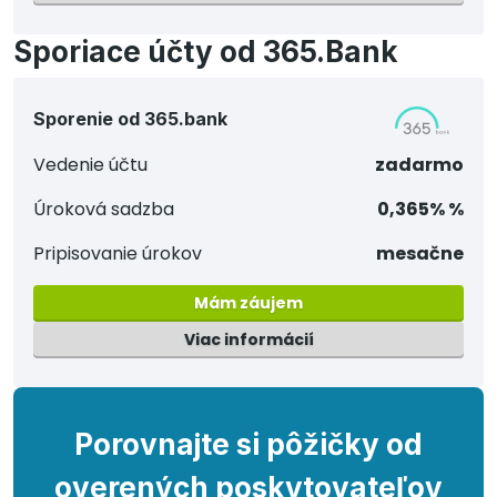
Sporiace účty od 365.Bank
Sporenie od 365.bank
Vedenie účtu
zadarmo
Úroková sadzba
0,365% %
Pripisovanie úrokov
mesačne
Mám záujem
Viac informácií
Porovnajte si pôžičky od
overených poskytovateľov