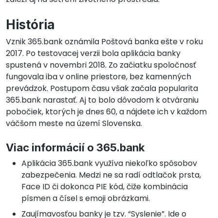
História
Vznik 365.bank oznámila Poštová banka ešte v roku
2017. Po testovacej verzii bola aplikácia banky
spustená v novembri 2018. Zo začiatku spoločnosť
fungovala iba v online priestore, bez kamenných
prevádzok. Postupom času však začala popularita
365.bank narastať. Aj to bolo dôvodom k otváraniu
pobočiek, ktorých je dnes 60, a nájdete ich v každom
väčšom meste na území Slovenska.
Viac informácií o 365.bank
Aplikácia 365.bank využíva niekoľko spôsobov
zabezpečenia. Medzi ne sa radí odtlačok prsta,
Face ID či dokonca PIE kód, čiže kombinácia
písmen a čísel s emoji obrázkami.
Zaujímavosťou banky je tzv. “Syslenie”. Ide o