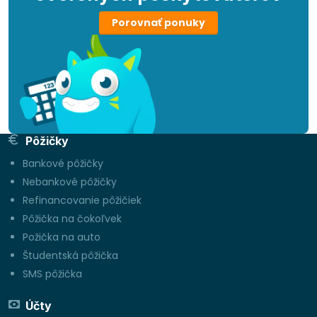
Porovnať ponuky
Pôžičky
Bankové pôžičky
Nebankové pôžičky
Refinancovanie pôžičiek
Pôžička na čokoľvek
Požička na auto
Študentská pôžička
SMS pôžička
Účty