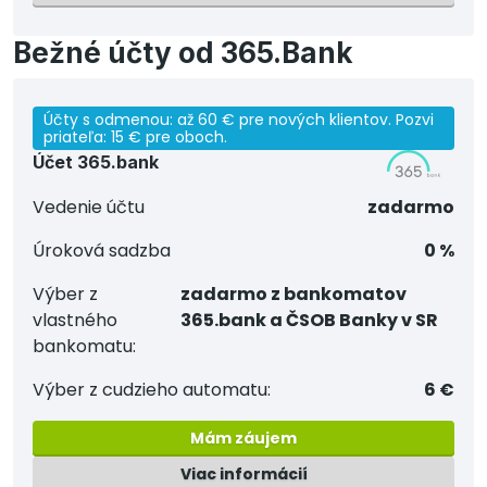
Bežné účty od 365.Bank
Účty s odmenou: až 60 € pre nových klientov. Pozvi
priateľa: 15 € pre oboch.
Účet 365.bank
Vedenie účtu
zadarmo
Úroková sadzba
0 %
Výber z
zadarmo z bankomatov
vlastného
365.bank a ČSOB Banky v SR
bankomatu:
Výber z cudzieho automatu:
6 €
Mám záujem
Viac informácií