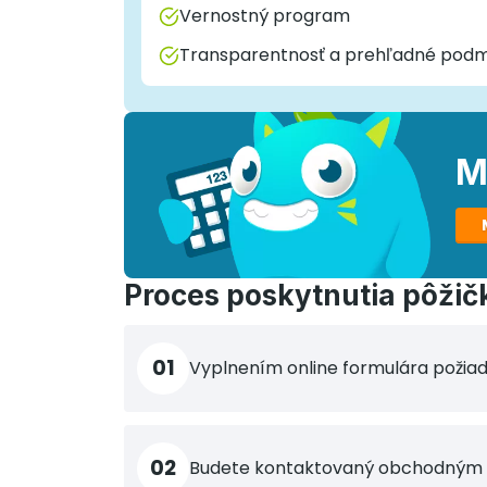
Vernostný program
Transparentnosť a prehľadné pod
M
Proces poskytnutia pôžič
01
Vyplnením online formulára požiada
02
Budete kontaktovaný obchodným 