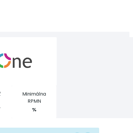
ť
Minimálna
RPMN
í
%