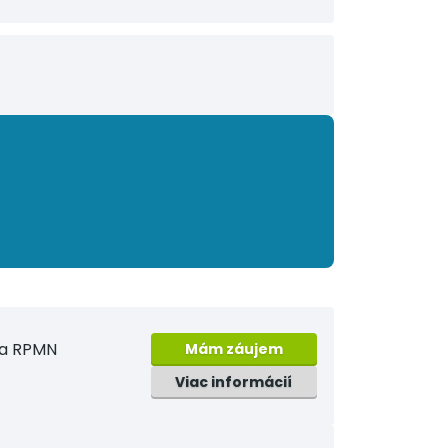
na RPMN
Mám záujem
Viac informácií