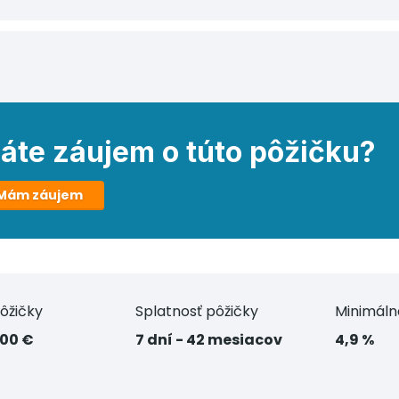
áte záujem o túto pôžičku?
Mám záujem
ôžičky
Splatnosť pôžičky
Minimál
000 €
7 dní - 42 mesiacov
4,9 %