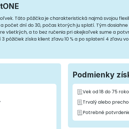
itONE
vek. Táto pôžička je charakteristická najmä svojou flexibi
 a počet dní do 30, počas ktorých ju splatí. Tým dosiahn
re všetkých, a to bez ručenia pri akejkoľvek sume a potv
 pôžičiek získa klient zľavu 10 % a po splatení 4 zľavu vo 
Podmienky zís
Vek od 18 do 75 rok
v
Trvalý alebo prech
Potrebné potvrdenie