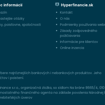
c informácií
Hyperfinancie.sk
azín
Kontakt
astejšie otázky
O nás
y, poisťovne, spoločnosti
Podmienky používania web
Zásady zodpovedného
požičiavania
Informácie pre klientov
Online inzercia
výbere najrôznejších bankových i nebankových produktov. Jeho
tov i poistení.
ance s.r.o., organizačná zložka, so sídlom Na bráne 8665/4, 010
sť samostatného finančného agenta na základe povolenia Národnej
trebiteľských úverov