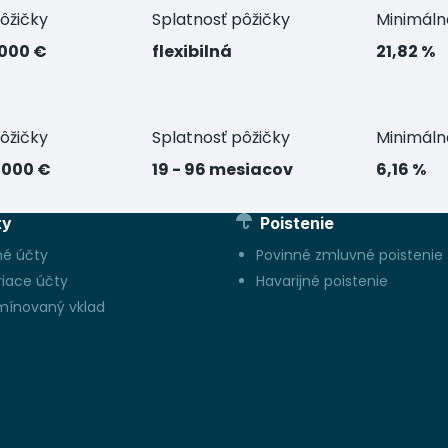
ôžičky
Splatnosť pôžičky
Minimál
 000 €
flexibilná
21,82 %
ôžičky
Splatnosť pôžičky
Minimál
 000 €
19 - 96 mesiacov
6,16 %
ty
Poistenie
né účty
Povinné zmluvné poistenie
riace účty
Havarijné poistenie
mínovaný vklad