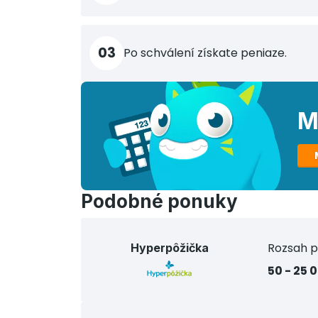
03
Po schválení získate peniaze.
M
Podobné ponuky
Rozsah p
Hyperpôžička
50 - 25 