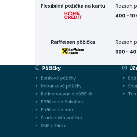
Rozsah p
Flexibilná pôžička na kartu
400 - 10
Rozsah p
Raiffeisen pôžička
300 - 40
Pôžičky
Úč
Bankové pôžičky
Bež
Nebankové pôžičky
Spo
Refinancovanie pôžičiek
Ter
Pôžička na čokoľvek
Požička na auto
Študentská pôžička
SMS pôžička