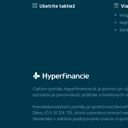
Ušetrite taktiež
Via
Mag
Najč
Bank
Cieľom portálu Hyperfinancie.sk je pomoc pri 
súčasťou je porovnávač pôžičiek a bankových úč
Prevádzkovateľom portálu je spoločnosť Bezvafin
Žilina, IČO: 51 124 751., ktorá vykonáva činno
Slovenska v sektore poskytovania úverov a spo