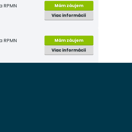
na RPMN
Mám záujem
Viac informácií
na RPMN
Mám záujem
Viac informácií