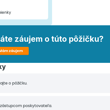
mienky
áte záujem o túto pôžičku?
Mám záujem
ky
jte o pôžičku.
zástupcom poskytovateľa.