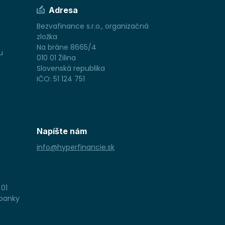
Adresa
Bezvafinance s.r.o., organizačná
zložka
Na bráne 8665/4
u
010 01 Žilina
Slovenská republika
IČO: 51 124 751
Napíšte nám
info@hyperfinancie.sk
 01
 banky