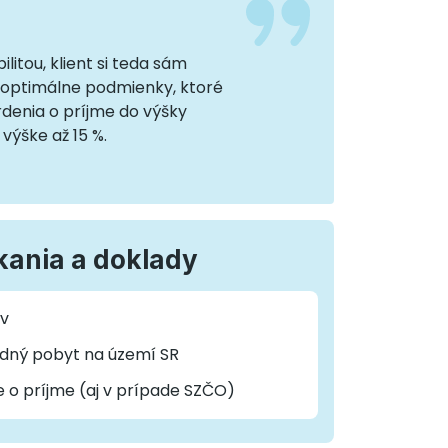
litou, klient si teda sám
e optimálne podmienky, ktoré
rdenia o príjme do výšky
výške až 15 %.
kania a doklady
ov
odný pobyt na území SR
 o príjme (aj v prípade SZČO)