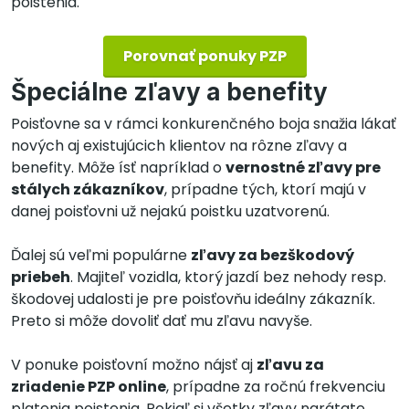
poistenia.
Porovnať ponuky PZP
Špeciálne zľavy a benefity
Poisťovne sa v rámci konkurenčného boja snažia lákať
nových aj existujúcich klientov na rôzne zľavy a
benefity. Môže ísť napríklad o
vernostné zľavy pre
stálych zákazníkov
, prípadne tých, ktorí majú v
danej poisťovni už nejakú poistku uzatvorenú.
Ďalej sú veľmi populárne
zľavy za bezškodový
priebeh
. Majiteľ vozidla, ktorý jazdí bez nehody resp.
škodovej udalosti je pre poisťovňu ideálny zákazník.
Preto si môže dovoliť dať mu zľavu navyše.
V ponuke poisťovní možno nájsť aj
zľavu za
zriadenie PZP online
, prípadne za ročnú frekvenciu
platenia poistenia. Pokiaľ si všetky zľavy narátate,