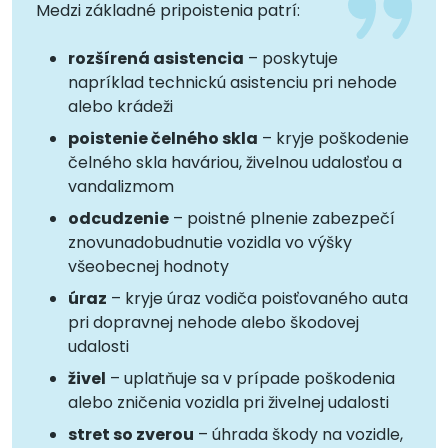
Medzi základné pripoistenia patrí:
rozšírená asistencia
– poskytuje
napríklad technickú asistenciu pri nehode
alebo krádeži
poistenie čelného skla
– kryje poškodenie
čelného skla haváriou, živelnou udalosťou a
vandalizmom
odcudzenie
– poistné plnenie zabezpečí
znovunadobudnutie vozidla vo výšky
všeobecnej hodnoty
úraz
– kryje úraz vodiča poisťovaného auta
pri dopravnej nehode alebo škodovej
udalosti
živel
– uplatňuje sa v prípade poškodenia
alebo zničenia vozidla pri živelnej udalosti
stret so zverou
– úhrada škody na vozidle,