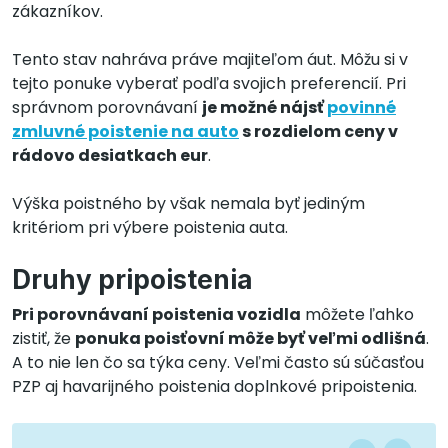
zákazníkov.
Tento stav nahráva práve majiteľom áut. Môžu si v
tejto ponuke vyberať podľa svojich preferencií. Pri
správnom porovnávaní
je možné nájsť
povinné
zmluvné poistenie na auto
s rozdielom ceny v
rádovo desiatkach eur
.
Výška poistného by však nemala byť jediným
kritériom pri výbere poistenia auta.
Druhy pripoistenia
Pri porovnávaní poistenia vozidla
môžete ľahko
zistiť, že
ponuka poisťovní môže byť veľmi odlišná
.
A to nie len čo sa týka ceny. Veľmi často sú súčasťou
PZP aj havarijného poistenia doplnkové pripoistenia.