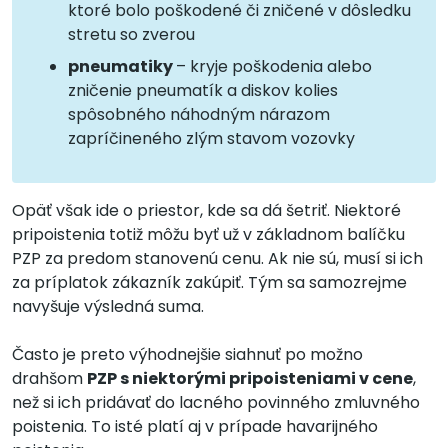
ktoré bolo poškodené či zničené v dôsledku
stretu so zverou
pneumatiky
– kryje poškodenia alebo
zničenie pneumatík a diskov kolies
spôsobného náhodným nárazom
zapríčineného zlým stavom vozovky
Opäť však ide o priestor, kde sa dá šetriť. Niektoré
pripoistenia totiž môžu byť už v základnom balíčku
PZP za predom stanovenú cenu. Ak nie sú, musí si ich
za príplatok zákazník zakúpiť. Tým sa samozrejme
navyšuje výsledná suma.
Často je preto výhodnejšie siahnuť po možno
drahšom
PZP s niektorými pripoisteniami v cene
,
než si ich pridávať do lacného povinného zmluvného
poistenia. To isté platí aj v prípade havarijného