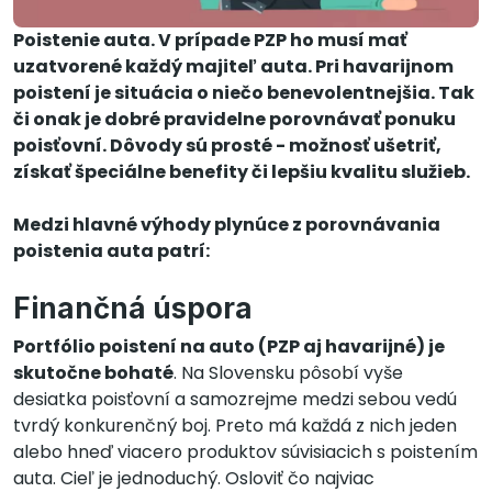
Poistenie auta. V prípade PZP ho musí mať
uzatvorené každý majiteľ auta. Pri havarijnom
poistení je situácia o niečo benevolentnejšia. Tak
či onak je dobré pravidelne porovnávať ponuku
poisťovní. Dôvody sú prosté - možnosť ušetriť,
získať špeciálne benefity či lepšiu kvalitu služieb.
Medzi hlavné výhody plynúce z porovnávania
poistenia auta patrí:
Finančná úspora
Portfólio poistení na auto (PZP aj havarijné) je
skutočne bohaté
. Na Slovensku pôsobí vyše
desiatka poisťovní a samozrejme medzi sebou vedú
tvrdý konkurenčný boj. Preto má každá z nich jeden
alebo hneď viacero produktov súvisiacich s poistením
auta. Cieľ je jednoduchý. Osloviť čo najviac