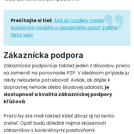
Prečítajte si tiež
:
Aké sú rozdiely medzi
poistením nového a ojazdeného auta? Zvážte
tieto veci
Zákaznícka podpora
Zákaznícka podpora je taktiež jeden z dôvodov, prečo
sa zamerať na porovnanie PZP. V ideálnom prípade ju
nikdy nebudete potrebovať. Avšak, ak dôjde k
dopravnej nehode alebo škodovej udalosti,
je
dostupnosť a kvalita zákazníckej podpory
kľúčová
.
Preto by ste mali taktiež klásť dôraz aj na tento
zreteľ. Opäť budú dôležité najmä skúsenosti
zákazníkov s konkrétnymi poisťovňami