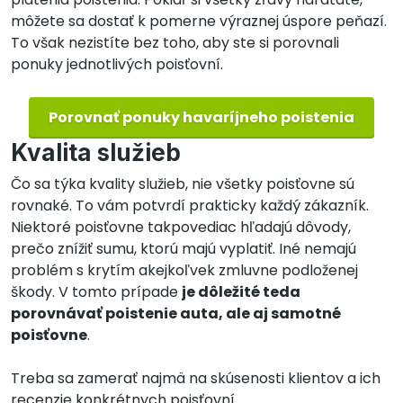
môžete sa dostať k pomerne výraznej úspore peňazí.
To však nezistíte bez toho, aby ste si porovnali
ponuky jednotlivých poisťovní.
Porovnať ponuky havaríjneho poistenia
Kvalita služieb
Čo sa týka kvality služieb, nie všetky poisťovne sú
rovnaké. To vám potvrdí prakticky každý zákazník.
Niektoré poisťovne takpovediac hľadajú dôvody,
prečo znížiť sumu, ktorú majú vyplatiť. Iné nemajú
problém s krytím akejkoľvek zmluvne podloženej
škody. V tomto prípade
je dôležité teda
porovnávať poistenie auta, ale aj samotné
poisťovne
.
Treba sa zamerať najmä na skúsenosti klientov a ich
recenzie konkrétnych poisťovní.