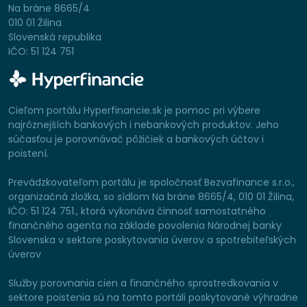
Na bráne 8665/4
010 01 Žilina
Slovenská republika
IČO: 51 124 751
Cieľom portálu Hyperfinancie.sk je pomoc pri výbere
najrôznejších bankových i nebankových produktov. Jeho
súčasťou je porovnávač pôžičiek a bankových účtov i
poistení.
Prevádzkovateľom portálu je spoločnosť Bezvafinance s.r.o.,
organizačná zložka, so sídlom Na bráne 8665/4, 010 01 Žilina,
IČO: 51 124 751., ktorá vykonáva činnosť samostatného
finančného agenta na základe povolenia Národnej banky
Slovenska v sektore poskytovania úverov a spotrebiteľských
úverov
Služby porovnania cien a finančného sprostredkovania v
sektore poistenia sú na tomto portáli poskytované výhradne