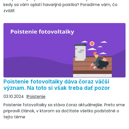
kedy sa vám oplatí havarijná poistka? Poradíme vám, čo
zvážiť.
Poistenie fotovoltaiky dáva čoraz väčší
význam. Na toto si však treba dať pozor
03.10.2024
Poistenie
Poistenie fotovoltaiky sa stáva čoraz aktuálnejšie. Preto sme
pripravili článok, v ktorom sa dočítate všetko podstatné o
tejto téme