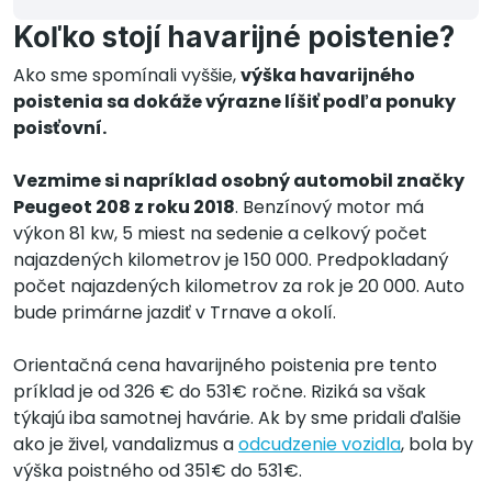
Koľko stojí havarijné poistenie?
Ako sme spomínali vyššie,
výška havarijného
poistenia sa dokáže výrazne líšiť podľa ponuky
poisťovní.
Vezmime si napríklad osobný automobil značky
Peugeot 208 z roku 2018
. Benzínový motor má
výkon 81 kw, 5 miest na sedenie a celkový počet
najazdených kilometrov je 150 000. Predpokladaný
počet najazdených kilometrov za rok je 20 000. Auto
bude primárne jazdiť v Trnave a okolí.
Orientačná cena havarijného poistenia pre tento
príklad je od 326 € do 531€ ročne. Riziká sa však
týkajú iba samotnej havárie. Ak by sme pridali ďalšie
ako je živel, vandalizmus a
odcudzenie vozidla
, bola by
výška poistného od 351€ do 531€.