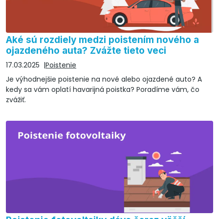
Aké sú rozdiely medzi poistením nového a
ojazdeného auta? Zvážte tieto veci
17.03.2025
Poistenie
Je výhodnejšie poistenie na nové alebo ojazdené auto? A
kedy sa vám oplatí havarijná poistka? Poradíme vám, čo
zvážiť.