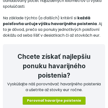
odhadovaný počet najazdených kilometrov či výška
spoluúčasti.
Na základe týchto (a ďalších) kritérií si
každá
poisťovňa určuje výšku havarijného poistenia
. Aj
to je dôvod, prečo sa ponuky jednotlivých poisťovní
dokážu od seba líšiť v desiatkach či až stovkách eur.
Chcete získať najlepšiu
ponuku havarijného
poistenia?
Vyskúšajte náš porovnávač havarijného poistenia
a ušetrite až stovky eur ročne.
Porovnať havaríjne poistenie