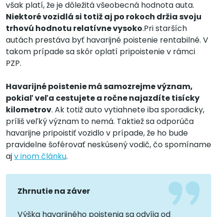
však platí, že je dôležitá všeobecná hodnota auta.
Niektoré vozidlá si totiž aj po rokoch držia svoju
trhovú hodnotu relatívne vysoko
.Pri starších
autách prestáva byť havarijné poistenie rentabilné. V
takom prípade sa skôr oplatí pripoistenie v rámci
PZP.
Havarijné poistenie má samozrejme význam,
pokiaľ veľa cestujete a ročne najazdíte tisícky
kilometrov
. Ak totiž auto vytiahnete iba sporadicky,
príliš veľký význam to nemá. Taktiež sa odporúča
havarijne pripoistiť vozidlo v prípade, že ho bude
pravidelne šoférovať neskúsený vodič, čo spomíname
aj
v inom článku
.
Zhrnutie na záver
Výška havarijného poistenia sa odvíja od