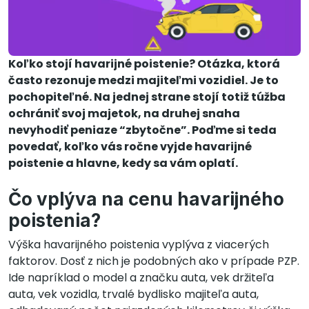
Koľko stojí havarijné poistenie? Otázka, ktorá
často rezonuje medzi majiteľmi vozidiel. Je to
pochopiteľné. Na jednej strane stojí totiž túžba
ochrániť svoj majetok, na druhej snaha
nevyhodiť peniaze “zbytočne”. Poďme si teda
povedať, koľko vás ročne vyjde havarijné
poistenie a hlavne, kedy sa vám oplatí.
Čo vplýva na cenu havarijného
poistenia?
Výška havarijného poistenia vyplýva z viacerých
faktorov. Dosť z nich je podobných ako v prípade PZP.
Ide napríklad o model a značku auta, vek držiteľa
auta, vek vozidla, trvalé bydlisko majiteľa auta,