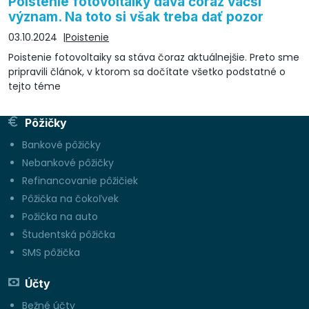
Poistenie fotovoltaiky dáva čoraz väčší
význam. Na toto si však treba dať pozor
03.10.2024
Poistenie
Poistenie fotovoltaiky sa stáva čoraz aktuálnejšie. Preto sme
pripravili článok, v ktorom sa dočítate všetko podstatné o
tejto téme
Pôžičky
Bankové pôžičky
Nebankové pôžičky
Refinancovanie pôžičiek
Pôžička na čokoľvek
Požička na auto
Študentská pôžička
SMS pôžička
Účty
Bežné účty