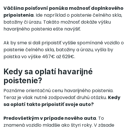
Väčšina poisťovní ponúka možnosť doplnkového
pripoistenia
. Ide napríklad o poistenie čelného skla,
batožiny či úrazu. Takáto možnosť dokáže výšku
havarijného poistenia ešte navýšiť.
Ak by sme si dali pripoistiť vyššie spomínané vozidlo o
poistenie čelného skla, batožiny a úrazu, vyšla by
poistka vo výške 467€ až 629€.
Kedy sa oplatí havarijné
poistenie?
Poznáme orientačnú cenu havarijného poistenia.
Teraz je však nutné zodpovedať druhú otázku.
Kedy
sa oplatí takto pripoistiť svoje auto?
Predovšetkým v prípade nového auta
. To
znamená vozidlo mladšie ako štyri roky. V zásade