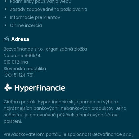
Podmienky používania webu
Zásady zodpovedného požičiavania
Informácie pre klientov
Online inzercia
Adresa
Bezvafinance s.r.o., organizačná zložka
Na bráne 8665/4
010 01 Žilina
Slovenská republika
IČO: 51 124 751
Cieľom portálu Hyperfinancie.sk je pomoc pri výbere
najrôznejších bankových i nebankových produktov. Jeho
súčasťou je porovnávač pôžičiek a bankových účtov i
poistení.
Prevádzkovateľom portálu je spoločnosť Bezvafinance s.r.o.,