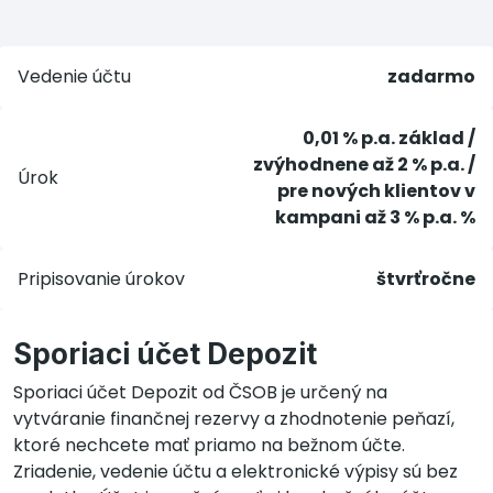
Vedenie účtu
zadarmo
0,01 % p.a. základ /
zvýhodnene až 2 % p.a. /
Úrok
pre nových klientov v
kampani až 3 % p.a. %
Pripisovanie úrokov
štvrťročne
Sporiaci účet Depozit
Sporiaci účet Depozit od ČSOB je určený na
vytváranie finančnej rezervy a zhodnotenie peňazí,
ktoré nechcete mať priamo na bežnom účte.
Zriadenie, vedenie účtu a elektronické výpisy sú bez