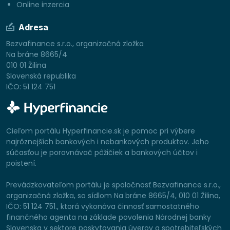
Online inzercia
Adresa
Bezvafinance s.r.o., organizačná zložka
Na bráne 8665/4
010 01 Žilina
Slovenská republika
IČO: 51 124 751
Cieľom portálu Hyperfinancie.sk je pomoc pri výbere
najrôznejších bankových i nebankových produktov. Jeho
súčasťou je porovnávač pôžičiek a bankových účtov i
poistení.
Prevádzkovateľom portálu je spoločnosť Bezvafinance s.r.o.,
organizačná zložka, so sídlom Na bráne 8665/4, 010 01 Žilina,
IČO: 51 124 751., ktorá vykonáva činnosť samostatného
finančného agenta na základe povolenia Národnej banky
Slovenska v sektore poskytovania úverov a spotrebiteľských