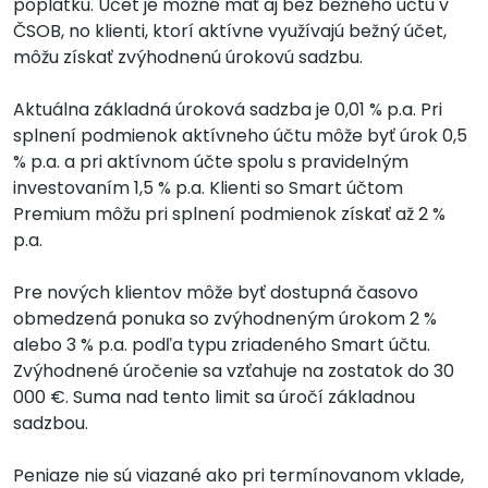
poplatku. Účet je možné mať aj bez bežného účtu v
ČSOB, no klienti, ktorí aktívne využívajú bežný účet,
môžu získať zvýhodnenú úrokovú sadzbu.
Aktuálna základná úroková sadzba je 0,01 % p.a. Pri
splnení podmienok aktívneho účtu môže byť úrok 0,5
% p.a. a pri aktívnom účte spolu s pravidelným
investovaním 1,5 % p.a. Klienti so Smart účtom
Premium môžu pri splnení podmienok získať až 2 %
p.a.
Pre nových klientov môže byť dostupná časovo
obmedzená ponuka so zvýhodneným úrokom 2 %
alebo 3 % p.a. podľa typu zriadeného Smart účtu.
Zvýhodnené úročenie sa vzťahuje na zostatok do 30
000 €. Suma nad tento limit sa úročí základnou
sadzbou.
Peniaze nie sú viazané ako pri termínovanom vklade,