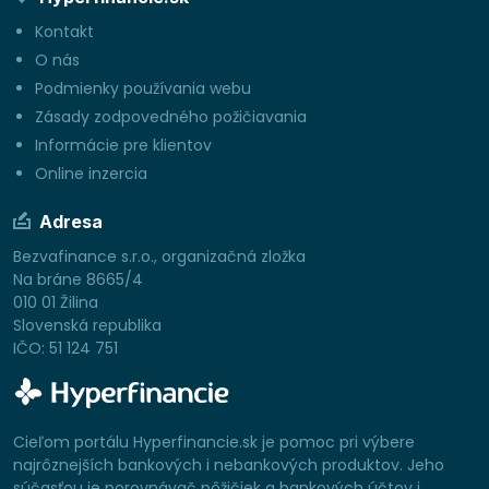
Kontakt
O nás
Podmienky používania webu
Zásady zodpovedného požičiavania
Informácie pre klientov
Online inzercia
Adresa
Bezvafinance s.r.o., organizačná zložka
Na bráne 8665/4
010 01 Žilina
Slovenská republika
IČO: 51 124 751
Cieľom portálu Hyperfinancie.sk je pomoc pri výbere
najrôznejších bankových i nebankových produktov. Jeho
súčasťou je porovnávač pôžičiek a bankových účtov i