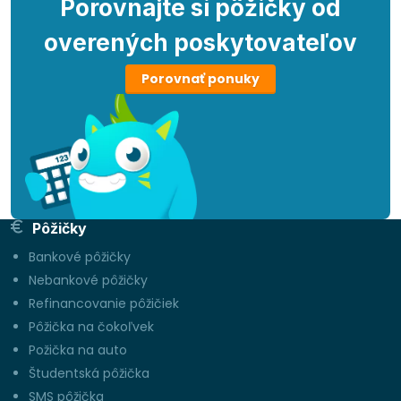
Porovnajte si pôžičky od
overených poskytovateľov
Porovnať ponuky
Pôžičky
Bankové pôžičky
Nebankové pôžičky
Refinancovanie pôžičiek
Pôžička na čokoľvek
Požička na auto
Študentská pôžička
SMS pôžička