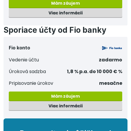
Mám záujem
Viac informácií
Sporiace účty od Fio banky
Fio konto
Vedenie účtu
zadarmo
Úroková sadzba
1,8 % p.a. do 10 000 € %
Pripisovanie úrokov
mesačne
Mám záujem
Viac informácií