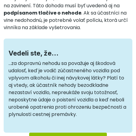
na zavinení. Táto dohoda musí byť uvedená aj na
podpísanom tlačive o nehode
. Ak sa účastníci na
vine nedohodnú, je potrebné volať políciu, ktorá určí
vinníka na základe vyšetrovania.
Vedeli ste, že…
…za dopravnú nehodu sa považuje aj škodová
udalosť, keď je vodič zúčastneného vozidla pod
vplyvom alkoholu či inej návykovej látky? Platí to
aj vtedy, ak účastník nehody bezodkladne
nezastaví vozidlo, nepreukáže svoju totožnosť,
neposkytne údaje o poistení vozidla a keď neboli
urobené opatrenia proti ohrozeniu bezpečnosti a
plynulosti cestnej premávky.