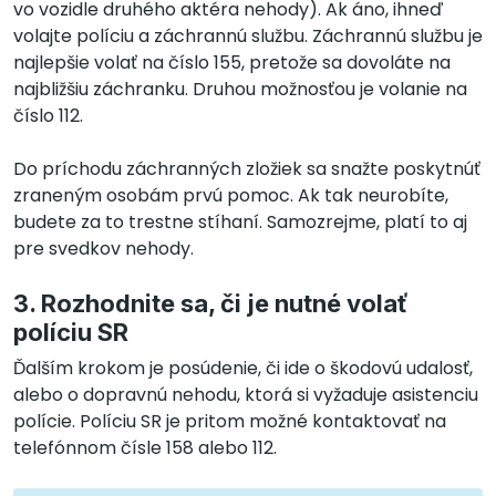
vo vozidle druhého aktéra nehody). Ak áno, ihneď
volajte políciu a záchrannú službu. Záchrannú službu je
najlepšie volať na číslo 155, pretože sa dovoláte na
najbližšiu záchranku. Druhou možnosťou je volanie na
číslo 112.
Do príchodu záchranných zložiek sa snažte poskytnúť
zraneným osobám prvú pomoc. Ak tak neurobíte,
budete za to trestne stíhaní. Samozrejme, platí to aj
pre svedkov nehody.
3. Rozhodnite sa, či je nutné volať
políciu SR
Ďalším krokom je posúdenie, či ide o škodovú udalosť,
alebo o dopravnú nehodu, ktorá si vyžaduje asistenciu
polície. Políciu SR je pritom možné kontaktovať na
telefónnom čísle 158 alebo 112.