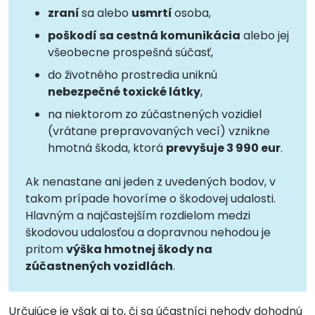
zraní
sa alebo
usmrtí
osoba,
poškodí sa cestná komunikácia
alebo jej
všeobecne prospešná súčasť,
do životného prostredia uniknú
nebezpečné toxické látky
,
na niektorom zo zúčastnených vozidiel
(vrátane prepravovaných vecí) vznikne
hmotná škoda, ktorá
prevyšuje 3 990 eur
.
Ak nenastane ani jeden z uvedených bodov, v
takom prípade hovoríme o škodovej udalosti.
Hlavným a najčastejším rozdielom medzi
škodovou udalosťou a dopravnou nehodou je
pritom
výška hmotnej škody na
zúčastnených vozidlách
.
Určujúce je však aj to, či sa účastníci nehody dohodnú