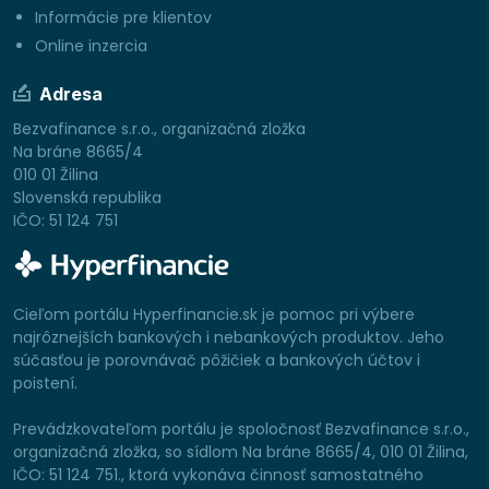
Informácie pre klientov
Online inzercia
Adresa
Bezvafinance s.r.o., organizačná zložka
Na bráne 8665/4
010 01 Žilina
Slovenská republika
IČO: 51 124 751
Cieľom portálu Hyperfinancie.sk je pomoc pri výbere
najrôznejších bankových i nebankových produktov. Jeho
súčasťou je porovnávač pôžičiek a bankových účtov i
poistení.
Prevádzkovateľom portálu je spoločnosť Bezvafinance s.r.o.,
organizačná zložka, so sídlom Na bráne 8665/4, 010 01 Žilina,
IČO: 51 124 751., ktorá vykonáva činnosť samostatného