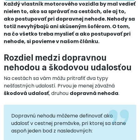
Každý vlastník motorového vozidla by mal vedieť
nielen to, ako sa správať na cestách, ale aj to,
ako postupovať pri dopravnej nehode. Nehody sa
totiž nevyhýbajú ani skúseným šoférom. O tom,
na čo všetko treba myslieť a ako postupovať pri
nehode, si povieme v našom článku.
Rozdiel medzi dopravnou
nehodou a škodovou udalosťou
Na cestách sa vám môžu pritrafiť dva typy
nešťastných udalostí. Prvou je menej závažná
škodová udalosť
, druhou
dopravná nehoda
.
Dopravnú nehodu môžeme definovať ako
udalosť v cestnej premávke, pri ktorej sa stane
aspoň jeden bod z nasledovných: