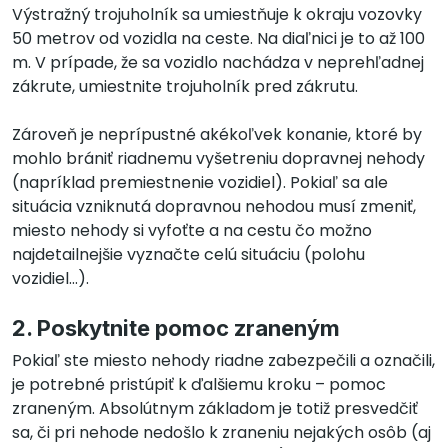
Výstražný trojuholník sa umiestňuje k okraju vozovky
50 metrov od vozidla na ceste. Na diaľnici je to až 100
m. V prípade, že sa vozidlo nachádza v neprehľadnej
zákrute, umiestnite trojuholník pred zákrutu.
Zároveň je neprípustné akékoľvek konanie, ktoré by
mohlo brániť riadnemu vyšetreniu dopravnej nehody
(napríklad premiestnenie vozidiel). Pokiaľ sa ale
situácia vzniknutá dopravnou nehodou musí zmeniť,
miesto nehody si vyfoťte a na cestu čo možno
najdetailnejšie vyznačte celú situáciu (polohu
vozidiel…).
2. Poskytnite pomoc zraneným
Pokiaľ ste miesto nehody riadne zabezpečili a označili,
je potrebné pristúpiť k ďalšiemu kroku – pomoc
zraneným. Absolútnym základom je totiž presvedčiť
sa, či pri nehode nedošlo k zraneniu nejakých osôb (aj