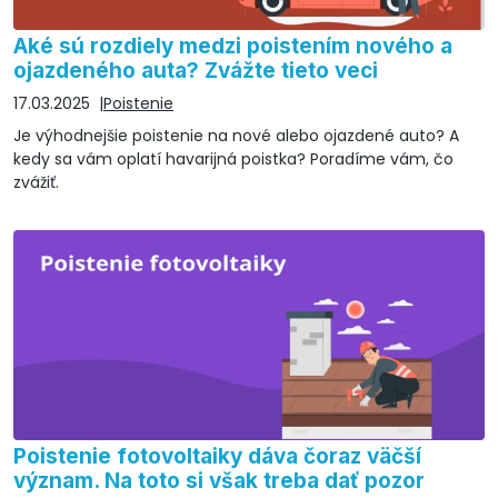
Aké sú rozdiely medzi poistením nového a
ojazdeného auta? Zvážte tieto veci
17.03.2025
Poistenie
Je výhodnejšie poistenie na nové alebo ojazdené auto? A
kedy sa vám oplatí havarijná poistka? Poradíme vám, čo
zvážiť.
Poistenie fotovoltaiky dáva čoraz väčší
význam. Na toto si však treba dať pozor