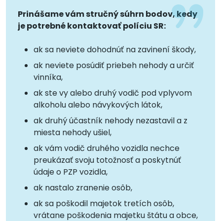
Prinášame vám stručný súhrn bodov, kedy
je potrebné kontaktovať políciu SR:
ak sa neviete dohodnúť na zavinení škody,
ak neviete posúdiť priebeh nehody a určiť
vinníka,
ak ste vy alebo druhý vodič pod vplyvom
alkoholu alebo návykových látok,
ak druhý účastník nehody nezastavil a z
miesta nehody ušiel,
ak vám vodič druhého vozidla nechce
preukázať svoju totožnosť a poskytnúť
údaje o PZP vozidla,
ak nastalo zranenie osôb,
ak sa poškodil majetok tretích osôb,
vrátane poškodenia majetku štátu a obce,