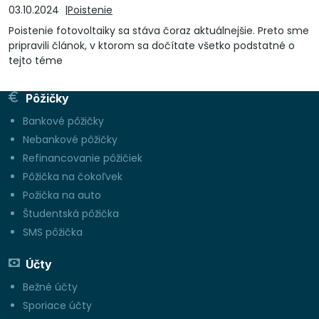
03.10.2024
Poistenie
Poistenie fotovoltaiky sa stáva čoraz aktuálnejšie. Preto sme
pripravili článok, v ktorom sa dočítate všetko podstatné o
tejto téme
Pôžičky
Bankové pôžičky
Nebankové pôžičky
Refinancovanie pôžičiek
Pôžička na čokoľvek
Požička na auto
Študentská pôžička
SMS pôžička
Účty
Bežné účty
Sporiace účty