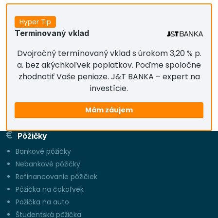
Hyper Tip
Terminovaný vklad
Dvojročný termínovaný vklad s úrokom 3,20 % p.
a. bez akýchkoľvek poplatkov. Poďme spoločne
zhodnotiť Vaše peniaze. J&T BANKA – expert na
investície.
Mám záujem
Pôžičky
Bankové pôžičky
Nebankové pôžičky
Refinancovanie pôžičiek
Pôžička na čokoľvek
Požička na auto
Študentská pôžička