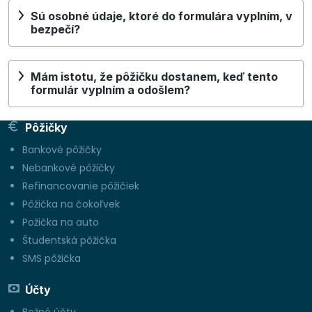
Sú osobné údaje, ktoré do formulára vyplním, v
bezpečí?
Mám istotu, že pôžičku dostanem, keď tento
formulár vyplním a odošlem?
Pôžičky
Bankové pôžičky
Nebankové pôžičky
Refinancovanie pôžičiek
Pôžička na čokoľvek
Požička na auto
Študentská pôžička
SMS pôžička
Účty