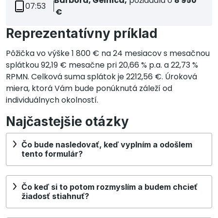
Barbora, Gelnica,
požiadala o
8 950
07:53
€
Reprezentatívny príklad
Pôžička vo výške 1 800 € na 24 mesiacov s mesačnou
splátkou 92,19 € mesačne pri 20,66 % p.a. a 22,73 %
RPMN. Celková suma splátok je 2212,56 €. Úroková
miera, ktorá Vám bude ponúknutá záleží od
individuálnych okolností.
Najčastejšie otázky
Čo bude nasledovať, keď vyplním a odošlem
tento formulár?
Čo keď si to potom rozmyslím a budem chcieť
žiadosť stiahnuť?