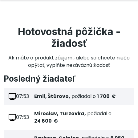
Hotovostná pôžička -
žiadosť
Ak máte o produkt záujem , alebo sa chcete niečo
opýtať, vyplňte nezáväznú žiadosť
Posledný žiadateľ
07:53
Emil, Štúrovo,
požiadal o
1 700 €
Miroslav, Turzovka,
požiadal o
07:53
24 600 €