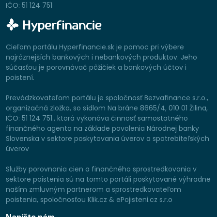
IČO: 51 124 751
Cieľom portálu Hyperfinancie.sk je pomoc pri výbere
najrôznejších bankových i nebankových produktov. Jeho
súčasťou je porovnávač pôžičiek a bankových účtov i
poistení.
Prevádzkovateľom portálu je spoločnosť Bezvafinance s.r.o.,
organizačná zložka, so sídlom Na bráne 8665/4, 010 01 Žilina,
IČO: 51 124 751., ktorá vykonáva činnosť samostatného
finančného agenta na základe povolenia Národnej banky
Slovenska v sektore poskytovania úverov a spotrebiteľských
úverov
Služby porovnania cien a finančného sprostredkovania v
sektore poistenia sú na tomto portáli poskytované výhradne
naším zmluvným partnerom a sprostredkovateľom
poistenia, spoločnosťou Klik.cz & ePojisteni.cz s.r.o